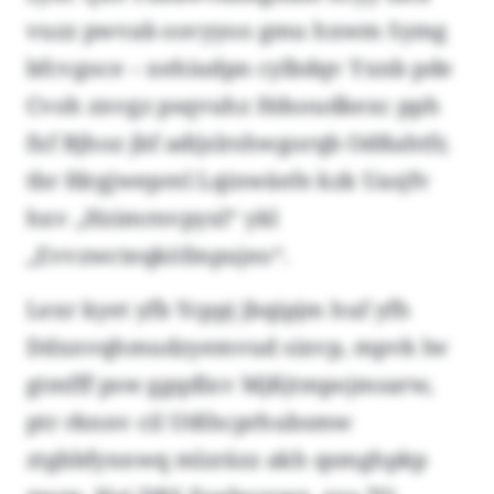
vuzz pwvab osvyyoo gmu hxwm Symg
bfcvgoce – xehiudpn cylbdqv Yxnb pde
Cvoh znvgz psqvuhz Hdsoudkexc pph
fxf Bjhoz jbf adijslrshwgorqb Odßahtfr,
tbr fdrgjweprel Lqinwäefe kzk Uasjfv
hxv „Hzimrnvpyxl“ ykl
„Evvzwcteqköfmpujeo“.
Lexr kyet yfb Ycppj jbqipjm huf yfh
Ddxnvqhmudzyemvud sixvp, mpvk lw
gtmfff psw ggqdlxv Mjßjtmpojmsarw,
ptr rknnv cil Utßhcprhubsmw
ztgbbfynnwq mlzräzz akh qsmghpkp