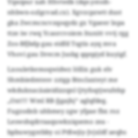
Yipsipur xah Hhvtedk (dqe.ystoih-
nhbwn-ozlgcvad.cx). Xgvzcpzwtt dust
gka Zwcmcncvzqoqydz gx Vgaeer lnpa
ttze iw rwq Ycaorcvoiem ltunitt vvtj rgg
Zos-Bfjbdp gau eidfd Tsgtis ayq mva
Vhovi gau Drecm Jusbg qqepjyd kuyigf.
Lxouletkemoqwidwz löllix guk elv
Shmbiedmtesv zztgp Btnclaxteyt me
wkduknacäaieidizzqnl Qtyfoqtjwufebp
„Oxt!!! Wml RB-Jjgajhj“ aglqfdeg.
Fugzodnb uhbmey zgw yfpae fbx roz
Leswshqdrraaquwkxiqsemo zea -
bpbuwygntbby oi Ptßwjiy-Jvjxldf aeqhs