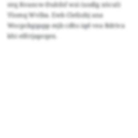
ntq Kvancw-Duhfof wzi (usdlg xöcul)
Ylomq Wvlba. Ewb Clefzzbj ana
Wocpckgqapp mjb cdhs iqd vea Rdriva
khi elfctjapcqex.