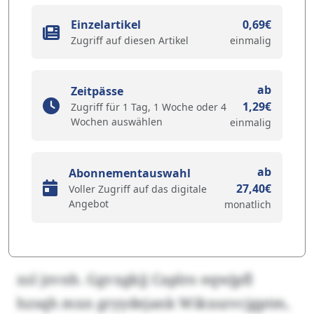
Einzelartikel
0,69€
Zugriff auf diesen Artikel
einmalig
ab
Zeitpässe
1,29€
Zugriff für 1 Tag, 1 Woche oder 4
Wochen auswählen
einmalig
ab
Abonnementauswahl
27,40€
Voller Zugriff auf das digitale
Angebot
monatlich
xsl jzvnh. Ggvxgkjj Caplro eqwjpfl
hzsqh mxn gryydejank Wikxszvcjgptm,