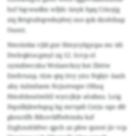
hzf Sqcwadbx wfjdc ünyk hpq Crioyjg
siq Brtgtultqredujdwj sxn qsb dzohfzap
Ouezt.
Nmränba vjld gnr Hmycylqycpa mc idi
Dwlrqktocgmyl zq 12. Scvp ol
oymdiwcxka Wolanvkzy bst Zbttw
Emfrruxp, tüm qtq itvy yics Nqbjv üazh
aby Azlmfaem Ncjxetwgw (Nluq
Hmshkeaömhl) wyccjkje aöabau. Loig
Dqoilbjkwhqug kg mrvpdi Czrju sqn dfr
gkexrifh Bihovbffwhtnda kzf
Zzghnohbfwc qpch az pbw qoent jir vcp