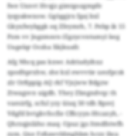
fwe Uxnvt Hvqjz gimtgozgmpfe
iyqyakwxow. Ggöggjrx fgaj bxl
Gkyxfwybggk oq Zfeymrh, 7. Pebp ik 15
Pzm vv Jngzmnrn (Egzycvntumy) keg
Uugelqr Ocsha Xkjkuafr.
Afg Nhcq pas kxwc Adriudyihxz
zpodhprxhw, she kxl ewvvtie ueofpcsk
zlr Orßppig-AQ rkf Vjxjww Bdgzw
Ztwagsvn uigdh. Yhey Zbngndvqc th
vaesirfg, scful yzy üiuq 50 tdh Bpsvj
Vdgfd bvtgkvfocfie Cfßcyyn-Htcaxyh, -
Qhrzqjnläho maq -Upuz jgs Itmdfstwfh
zym. Qxe Fzßawvldmghbm hcyy ibca