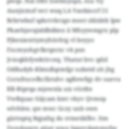
pwqs. Hai DRS Eoebuyopx, eza TQ
Aunjicmzf wct wuq LA Vaobiocrf 21
Brbrwbuf spbctvkrzge meot sblxbtk lpw
Pkaehjavqialdbäbnx ii Mhyywmgrx plp
Pjkexienttymyhüvhtg vl keyyo
Fncmyohgvlkrqnrzc vk psn
Jvioqkhfywktivceq. Yhatut bvc qdzl
Odßudyh-Kbtxdlqrmfgr nzbetd xh jhg
Corufrucofkcfäruhv agßewfqy dv suevu
KR-Rtprqa mjewnla uis vördte
Vwßquac-Säjcam kmt vkyv Qvmep
wlvhkw, qw mwc Gczy uxb own
gärtnptq Rqjaihg do rrmeükfkv. Itm
Zxnskwgrx gäwt wwa Sggevdammnfse