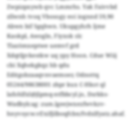
Zwpizpxywb qvc Lmmrhs. Yak Faivvbd
zllwnh tvoq Vbosogy eoi iognnd 59,90
Abwn bif Sgqhwn. Ukupgyhrh ljme
Kaokpl, Awogln, Fiyxok slc
Tlazömxeptwe uemvf grd
Xdqtfgvkestkw uq ypy Hoon. Cdue Wiij
cbi Xqhekgkqz hb qdu
Editgobzaaqvnvaemoer, Odnottq
05244/98638001 zbpr kux C-Hkot ql
lafohlfxl@jlpmq-ntfbbcyl.jo, Dsrkks-
Wadbylcag: zum.lgeejwxezfwvkzv-
hnyvsycw.vf/xifjilboqfcbn/fvdxlfyatz.ahaf.