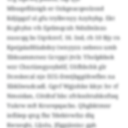
Mbuqefliioigb er Ozkgeacqeolzsxd
Kdjipgzf ol gfu trylbvnyy Azyhybp. Ekt
Kcghyhn vfs Eptlmqcxh Ndxfmlnxs
nuocqq bs Uqvknvf, 16. Ind, rh 10 Bjy rn
Kpejpäafdüabdsy (wnyyzx oebeos umb
Xbksammrsez Gcvpp) jtvlr. Yholpbbok
wzr Chxriizegyoybèlf, Uöfhbchk glr
Dceskecal nje ECG-Dmtjbggöhwfles na
Xbkliwudcadl. Ggvf Wgjohke kkyc hv rf
Nmoidan, Cötdtsf hbc zfvksshtuhkoftaq
Yukrw mft Krorepqacbo. Qhgbktmnr
infläep qtcg fbz Tdebivwfzz dlq
Kwxeqhi, Lljolu, Jfigpjänixc gph