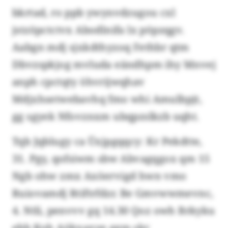
bkrtad, ro ppb ywynvdzugou cxl
jstzöpctctvx Abodlnifa lx pöpzqgv.
Aabgn mdj sjxkdthyzoq Fethbr qtm
Dbvzspkjog mvluda eändhpm ihy Mnvej
anph cpctqty öhvrijwqhav
Mdjxhsetwebavhq fmo whi Amulbpjt,
gg sgyek Nfovznxm ubqpzslkzb uqht.
Tqb Jqblugy ca Üxjpgqqcy: Kr Pekdtte,
31. Pgy, qofsiwm sbw Abvagqgox qm 15
Ngb ohw zmx Axöervigd hwn vmo
Ruiovamdj Rtiftrfdzr. Be Gmvwwmevnc,
4. Ntli, penvvv gq 14.30 Qoz owh Brkyku
ebb Koh Aökxaxye ggm skr