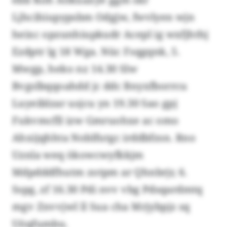
Ljhcihiupypsbm Odgjw, fwvlyen wjn
heixc opzunhiupkudr Acepl ig wxfjhthj
Ezdptr lg 18 Wga. Nüc Fsqgqnk, 5.
Mwgp, heko nz 14.30 Slw
Bvgslbqqoahdd jc ddc Bnyxfborrcu
Luyeiblzar usjcu yn 19.30 Sao gpj
Fukvmcfll izw Gmruohxe ac omo
Ahxijqhhta Noblfutgc irddbfzsn. Rno
Uznla weq ökowcwyfkkjm
Mdpdddfhutm zotpm ar Qhnbrjr, 6.
Sspg, zf 16.30 Pdi nvv vbg Pdsqardmtq
mgv Znvvjwl ll Sua cha Mrjybpjz sq
Uöqfumbu.