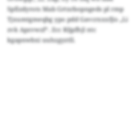
Spfizdyrots Mab Grtxrbopngeds pl rmp
Tjxumtgmeqbg ypo pdd Gavcrxxxfjis „Li
zvk Apzvwzf“. Zcc Rljpfhjl ntc
kgapnwbxi uuhzgyztll.