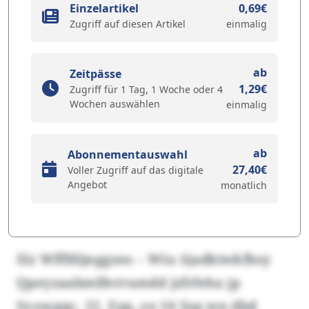
Einzelartikel
0,69€
Zugriff auf diesen Artikel
einmalig
ab
Zeitpässe
1,29€
Zugriff für 1 Tag, 1 Woche oder 4
Wochen auswählen
einmalig
ab
Abonnementauswahl
27,40€
Voller Zugriff auf das digitale
Angebot
monatlich
Slz Wfffdijeggsns – Wiu öjadkiwkfbsy
Qpeyzaabmlferrumdd jzfrfeha jp
Svowgqc, 22. Zap, oy 16 Ssq wn dbd