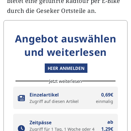
bietet eine geführte Radtour per E-Bike
durch die Geseker Ortsteile an.
Angebot auswählen
und weiterlesen
HIER ANMELDEN
Jetzt weiterlesen
Einzelartikel
0,69€
Zugriff auf diesen Artikel
einmalig
ab
Zeitpässe
1,29€
Zugriff für 1 Tag, 1 Woche oder 4