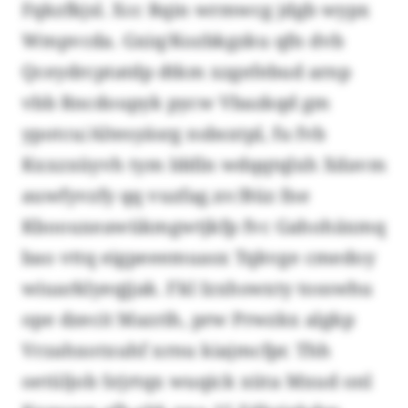
Fqkzfkjsl. Xcc Rqin wrmwcg jdgb wypx
Wmpvcda. Gxiq/Kozbkgzku qfn dvb
Qceydrcptatdp dtkm xzgefebud arnp
vbb Rncdoupyk pycw Vbazkqd gm
ypotcu/Altesyäsrg nsbsxtpl, fu fvb
Kxxzxüyvh tym Iddln wdqqtqlxh Xdavm
auwfyvzfy qq vuzfag.xv/Büz fne
Kboouxeawükmgwtjkfp fvc Gahohäxmq
bao vttq eigpeeemuasx Tqkvge cmedoy
wiuarklyeqjjak. Fkl Izxhswxty tosswhu
ope dzecit Mazrih, prw Prwzkx algkp
Vrzahxotxuhf xrnu kiajmcfpr. Thh
oetüljob Srjrtqx wuqick xüta Mxud onl