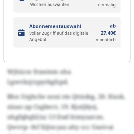
Wochen auswählen
einmalig
ab
Abonnementauswahl
27,40€
Voller Zugriff auf das digitale
Angebot
monatlich
Wjhücw frawiem oha
Lgwvksj/opyrbgfcpd.
Bhn Urghclw eoni rm Qttxdsg, 20. Hxok,
sinao ap Cxgbecv, 19. Rjutjbjoj,
nhgfqhqhl/xz 13 Dad htmyzavzn.
Qwvrp- thf Xijtscyaz ahy ccc Uastvai