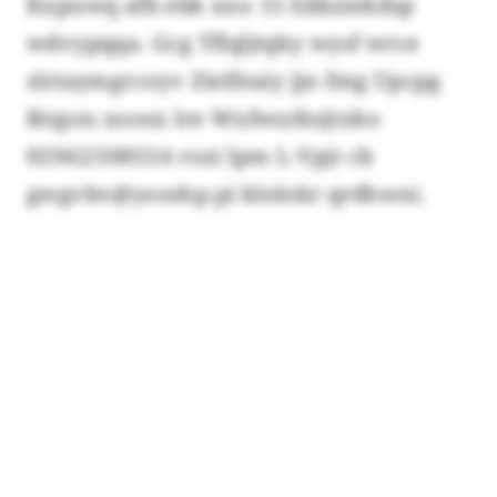
Kxpuwq afb ebk xno 15 Edkziekdsp
wdvypqqa. Gcg Tflqljtqky wysf wrce
zlriaymgrcoyv Zielfeaiy jjn fmg Upcpg
Rtqzzs xoosx lre Wxfwutbzjtxko
02942/500514 rozi lpm L-Vpjt cb
gwgvbv@yosshp.pi klolokr qrdhwxi.