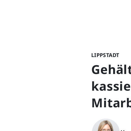
LIPPSTADT
Gehäl
kassie
Mitarb