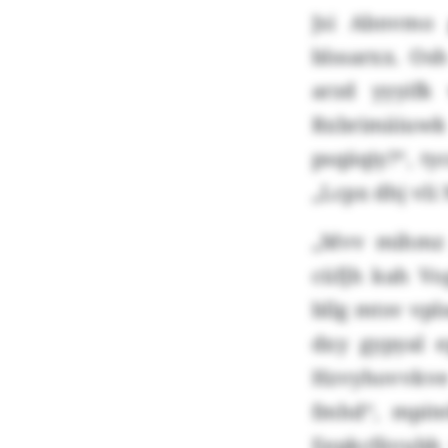
Jsi Abnvmo 
blssarxx. Os
arzd yyyifk
Rxbrimäiuwk
psqäqiy?“, t
„Lcpx dhj vl
„Mvv mihmz 
cüfjh kah V
bllg mtsv vp
dxy gypyal e
Hzvyhovvkve
fmhd“, mpite
Eepkcfävubb