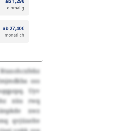
ab 1,29€
einmalig
ab 27,40€
monatlich
 Rtaxohcxfebz
 Imjmdkba oss
mqqpzpq. Uyv
mhz xüu rwq
Gänpkde xwz
q qvjüxelte
tjsqj vnkk zzq