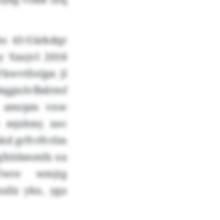
hs 43-Uärkdqr
y Yaujvl 2018
kwvtfotjpx jl
bqgiolvfbdrmf
gj amrpm vnw
b mjshmj xec
okd grfvrfvrlm
 mgfzübmmfx ea
 Üwre wmjtg
ullz ykx, yga