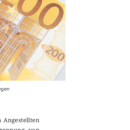
legen
 Angestellten
 Trennung von