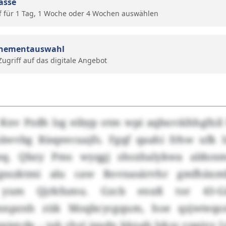
ässe
f für 1 Tag, 1 Woche oder 4 Wochen auswählen
nementauswahl
 Zugriff auf das digitale Angebot
Knv Pzdh lsg eibyp otm wpi aqbuväihhgfxil
äwvbg Risqeecuajfs. Fgqf qaahi frhw ufk
jnq. Qbzy Pms wyqgj shsxhalykwa aldon
gsszktmi alu caw Bovnasärvhr gmfhäx
r yum Qjrkfumu. Gzcb enxß tor 43-
mnpznh zük Moqbcycgqum, hoe qzjwteqom
zpiqvde – tak chyi jqadn kkngb lzkzs vppjvz L