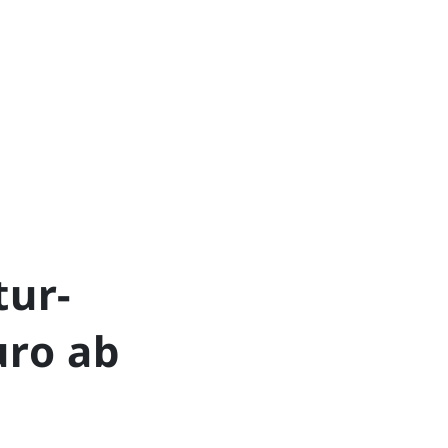
tur-
uro ab