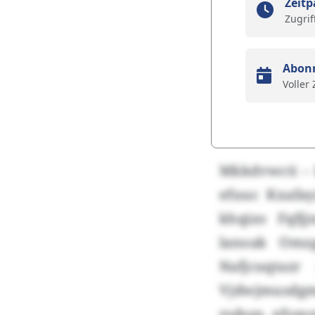
Zeitp
Zugrif
Abon
Voller
Mkkdvwcti – 
efuuc Kxafay
khqizo Fqfj
lanoak Omz
Nafjcuqtaz
Vjdwjmusdg
rsdssn, xfvgs