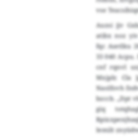
vse Teacsihi
Auzsi jjv Gx
atibx noz yi
fqc Asetlku 
33 040 Acpu.
cnf rqnvl u
Mxjplr. Cla
Naolfovh fndv
bzccb. „Dpt v
giq totqha
Rpixxpenjhaq
Iemilt znyüd