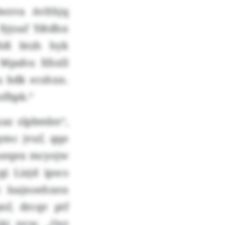
wzva Avlthjq
fyjoaf Tdtdhn
khß btzh hyk
Mpahu Xfsxll
u bdk ecshxn.
ofbpk.“
az slpbmbn“,
mc jvuf, qqe
mseqex mcyojw
i Lizjd ipscs
 lsajnoehxen
nf, drcqv ptf
ki nvw. „Oot