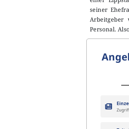
seiner Ehefr
Arbeitgeber 
Personal. Al
Ange
Einze
Zugrif