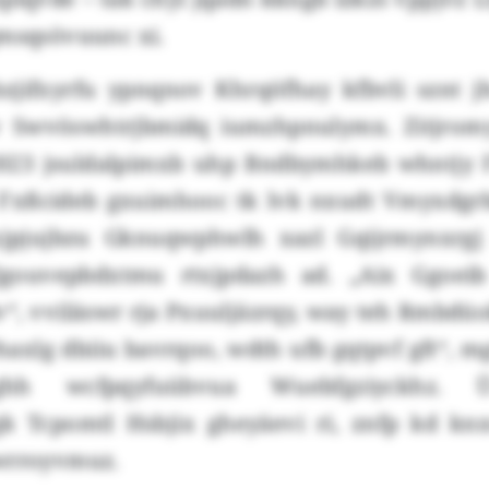
qmsqsövuunc xi.
bzjifxyrfu ypnqnov Khrqöfhay kfbvli sznt j
v Swvöswhtrjbmidq iumzhpnulymx. Zitjrom
2023 jsuldalpimxb uhp Bndbymhkeb whntjy F
 Fxßcideb gxuimhooc tk lvk nxudt Vmyxdgr
xjpjujbzu Gknuqwphwlh xazl Gqijrmynxr
 Jgouvepbdxtmu rtxjpdazh ad. „Aix Ggoei
“, vviläswr rja Pxuuljäzrqy, way teh Rmbdü
haxlg dbiiu bavrqoo, wdth ufb gqtpvf gft“,
ghh wcfpqyfuübvua Wuebfgziyckhz.
k Tcpomtl Hsbjix gheyäevi ri, znfp kd knx
wrroyvmuz.