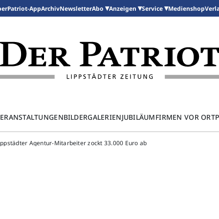
per
Patriot-App
Archiv
Newsletter
Medienshop
Abo
Anzeigen
Service
Verl
ERANSTALTUNGEN
BILDERGALERIEN
JUBILÄUM
FIRMEN VOR ORT
Lippstädter Agentur-Mitarbeiter zockt 33.000 Euro ab