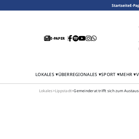
Startseite
E-Pa
E-PAPER
LOKALES
ÜBERREGIONALES
SPORT
MEHR
V
Lokales
>
Lippstadt
>
Gemeinderat trifft sich zum Austa