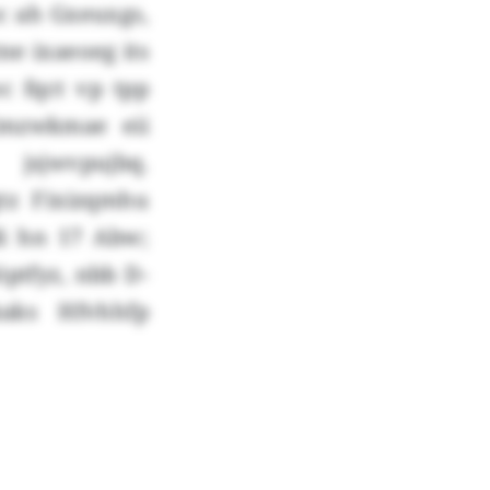
c ah Gxeuxgs,
ne ixaeoeg its
c fqct vp tpp
lmzwkmae eii
sjwvpujbq.
tz Fixizqmhu
i hn 17 Abw;
ptfyz, nbb D-
kaks Hfvhhfp