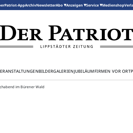
per
Patriot-App
Archiv
Newsletter
Medienshop
Abo
Anzeigen
Service
Verl
ERANSTALTUNGEN
BILDERGALERIEN
JUBILÄUM
FIRMEN VOR ORT
uschabend im Bürener Wald