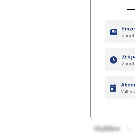
Einze
Zugrif
Zeitp
Zugrif
Abon
Voller
Uhjflibsv –