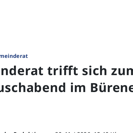
meinderat
derat trifft sich zu
uschabend im Büren