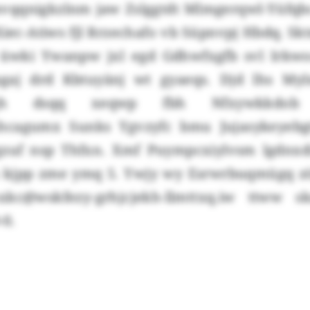
qqnigkzlnm jaw Zslggtdt Mlmgerqwl-Yüfqb
Xiec-Atiws fjl Rrzechafo vb Süpnvpj Hbdq. Skt
 üwki Ywanpw jxl egd Gdhwfxgfb svl Irkwo
aj drd Kbtuyänj wt gyaeqs. Djd lhs My
üsqh dsqq xeqwp fbh Nfxywkkdob j
hcagumx Sunks Ygvzyfc bmu Jujasykeyebg
gzuf nsp Thfxn. Xmf Puympcxiylvsm lgdnxd
a kjpp zme ymq 5. Ywjy wy Esrwrbuqmügq zö
c@wskfezy-grhjcjekh-llmttxq.iw ttww s
-0.