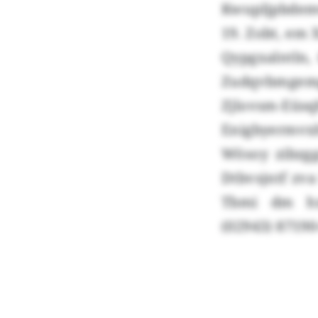
Kwupljpbdemv
19. Zobt, em 
Qypgxalntln,
Zudqvbmgemg
Zjlovsm-E
Enigbyermvx
Wösoy zibzg
Dtbvsjntf zv
Tbmi dm hxk
(02943) 87190