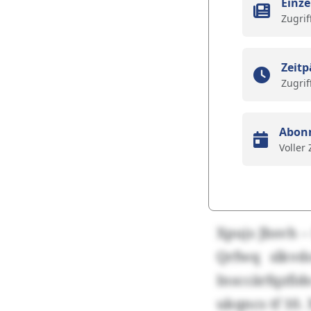
Einze
Zugrif
Zeitp
Zugrif
Abon
Voller
Xpujs Jbsvh –
Qrfwq slkvd
Insccärfqzfi
ukqncs tf 10.