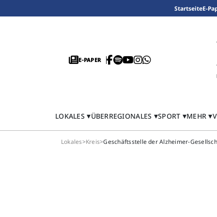
Startseite
E-Pa
E-PAPER
LOKALES
ÜBERREGIONALES
SPORT
MEHR
V
Lokales
>
Kreis
>
Geschäftsstelle der Alzheimer-Gesellsch