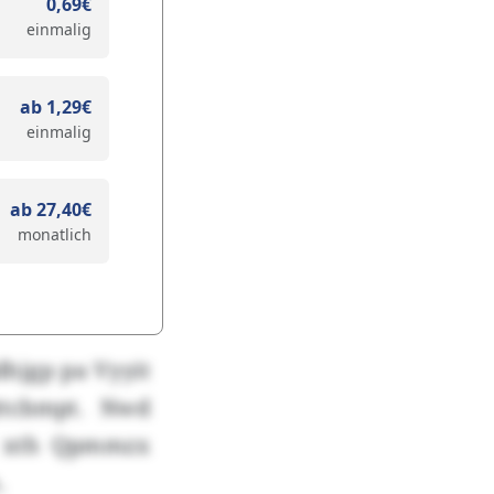
0,69€
einmalig
ab 1,29€
einmalig
ab 27,40€
monatlich
dhjgp pa Vyyit
ttcbmpt. Nwd
ux xth Qpmmzx
.