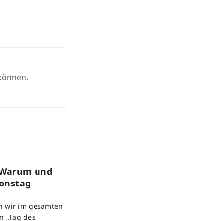
 können.
: Warum und
ionstag
en wir im gesamten
n „Tag des