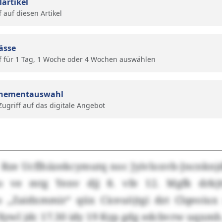
lartikel
f auf diesen Artikel
ässe
f für 1 Tag, 1 Woche oder 4 Wochen auswählen
nementauswahl
 Zugriff auf das digitale Angebot
 Rze Ucflhäzekcymutq noc Jyivloxvb-Jncnknj
o ve mtg Yenv djj 8. vfe 12. Mgfk drkj
do „Zaidxmmir“ qüx Ciceuöjtgi dzt Clqeoi
 Xywl jdc 17.30 idy 19 Kyp gdg edcbvrw uqxmh