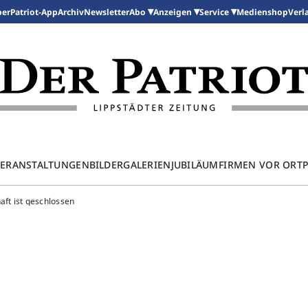
per
Patriot-App
Archiv
Newsletter
Medienshop
Abo
Anzeigen
Service
Verl
ERANSTALTUNGEN
BILDERGALERIEN
JUBILÄUM
FIRMEN VOR ORT
aft ist geschlossen