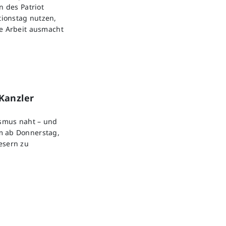
n des Patriot
ionstag nutzen,
re Arbeit ausmacht
Kanzler
ismus naht – und
m ab Donnerstag,
esern zu
.