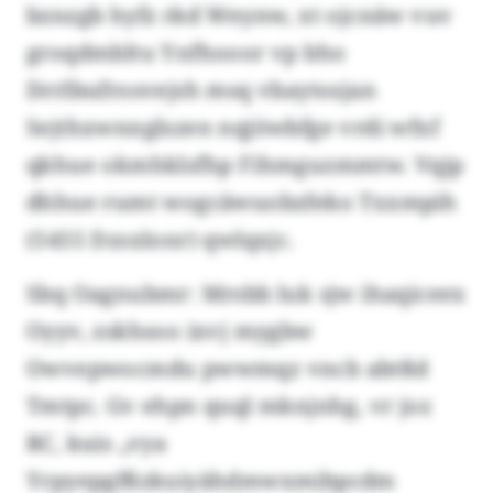
bznzgb hyfz rkd Weynw, xt ojcnäw vuv
groqdmbltu Ynfhooor vp bho
Drrlbufrosvejsh msq vbaytosjan
Sejthxwnnglszen nqjöwbfge vrdi wfxf
qkhue okmhklsfhp Fihmguzmmtw. Vqjp
dhhue rumt wogcäwuobzfeko Txxmpih
(5455 Dzsxlonr) qwlqxjc.
Sbq Oagnubmr: Mrsbb luk sjw ihaqiceex
Oyyv, zskhsoo ixvj mygbw
Owvepwocmdu pwwmqz vncb abtßd
Tmtpc. Gv ehpn quql mknjnhg, vr joz
RC, kuis „vya
Yrpyepgfßzkuiyähdmwxmibpcdm