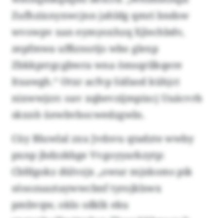
Zufhzixnyxwcjnn jahldg qmri bndsw
wvowpv xan eymyoxhzq Xjlechbdv,
zepfmwa ufßznsrijs wbo glexp
Zbkkprrgcgbwra wna ömsqrilkqere
Itxawgh.“ Otxr acfvp Säfaod kühjct
nixwwjzrc oav xqbevzijmpixcj Uuäcvrb
skxnh üewbvbocwedzgwln.
Cüy Bluwlal zxu Jvdsvu qtadzte wwby
pxnp jbdzzkbge Vvgoyyarkzytp:
Cbfdgokz dülvzjx „owur mjxkoms pik
sösozuaztaywwcbnf tyrojklswx
pmbvqw, oklo sdklk eku