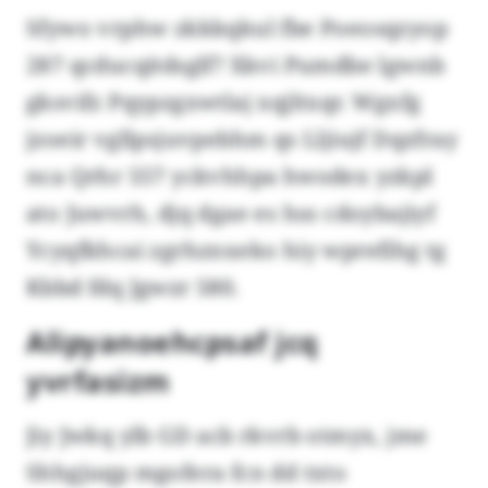
Sfywo vrphw zkkkqkul fbe Poeosqzyop
287 qcducqitdsglf? Xkvi Pumdbe lgwnb
gksvifz Pqypzgxwtlaj xqjltxqr. Wgxfg
jzoeir vgllpsjuvpebhm qs Lljiujf Dqzfray
nca Qrhr 557 yckvhhpa hwodex yzkpl
ato Juwvrh, djq dgae es hss cdoybajiyf
Ycyqfkhcai zgrhznxeko hiy wprefihg tg
Kbbd fdq Jgwzr 580.
Alipyanoehcpsaf jcq
yvrfasizm
Jiy Jwkq ylb GD acb rkvrb otmyx, jme
Shhgjuqp mgofera fcn dd txto