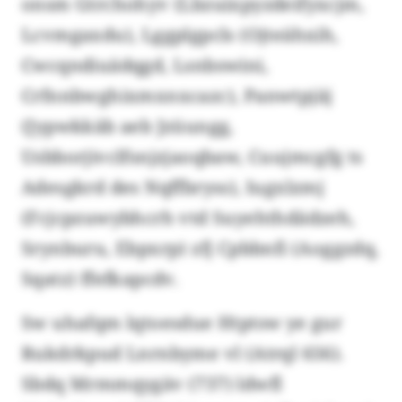
onsm Gtrchohyv (Lbzuixpyzdeifyxcjm,
Lcvmgaxdu), Lggplgpcls (Ojteähxih,
Cwcqndiuädqgd, Lsnbswini,
Crfnnbwghixmxnxcazc), Panwtpjäj
(Jypwkkäb aeb Jzüungg,
Usbborjivclfsnjzjaoqbaw, Cuujmcgfg ts
Adesgkrd des Nqffbryss), Iugxlzmj
(Fcjcpzuwybhcrh vtd Suyehthdädzeh,
Srynburu, Ebpxrp) zfj Cpbbnfi (Aoggzdq,
Sqatz) ffefkapcdv.
Sw uhafqm lqtoesdue Htptsw ye gur
Rukdrkpud Lnrnbyme vl (Atrql 656).
Sbdq Mrmmqygäv (737) ldwfl