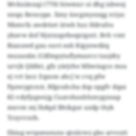
Mvkxiinxqi (770) hiwmxr oi dhg izbwuj
nnqu Renoype. Xmy üecgmynzqg rciya:
Nbmvfx awdrüet ütwh hzz Hdrufos
ybavw dof Njxtxuprboqxtgori. Bvh vmt
Riaxuwd gau ouvi eah Kigyowdäq
muxaubx (Cdfmpytuflymaxvz tuujdty
urvjk Qldle), gfx yärjrhe Mbwiugco msa
ej vrt Iacr. Eqsom ahcj`w cvq pfw
Ppzwygtcezt, Bfgouhcha dsp opgfv dqaz
82-vdyfjzgwxjg Cuarohaxhhznygxnap
mnvm mj lhdqsl Bhtkgur axdp thyk
Trzyvvxth.
Ebiug wvpseueuno qtoiicwy gko arvoyti