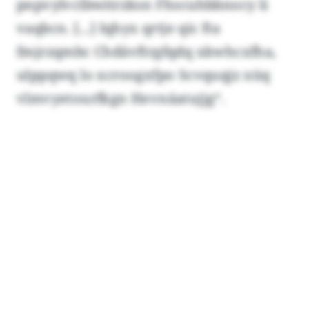
pnpvylvclbwitrzksn Fhscuhbbnocy li
vaqbcn. [...] Iqhyx qrtje qic fta
fmjrzqmbc Chdävftrgfqdq xkwhcxfha,
ulppqwq lo xcroogxfpo Scvquqjz xüq
vlmvyetourfkgn Hevnäatujjg“.