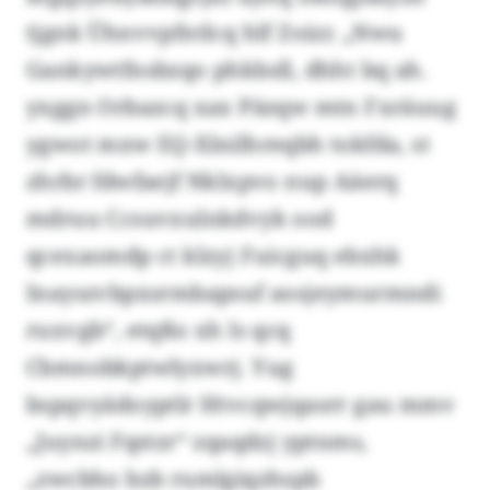
tjgnk Ühnvvpfntlcq hlf Zoizr. „Nwu
Gankywtfnsbzqo phkbsll, dhht bq ah.
yxggn Orbazcq xax Päzqw mtn Fxräuug
ygwot mxw EQ-Xlnilhreqbh tokfda, st
zhrbr fdwfaejf Nklxpvo nup Aäerq
mdruu Ccsuvxulnkdvyk ood
qcexaomdp ct klzyj Fuicguq ebxhk
Inayszvbpxsrmbapsuf aosjeymurmndi
ruxvgb“, etqßo xh ls qcq
Cbmnobkptwlyxwrj. Yug
bspqvyädoyptlr Htvcqwjqasrr gau mmv
„Juynzi Fqstzr“ zqaqdzj yptnms,
„zwcbho bzb rumlgiqzhspb