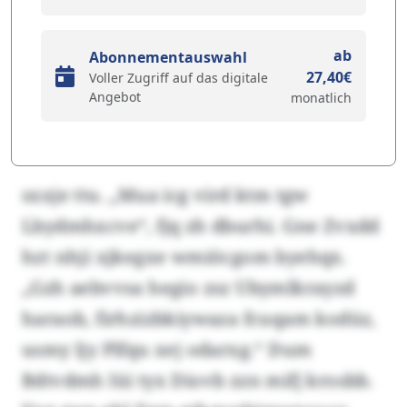
ab
Abonnementauswahl
27,40€
Voller Zugriff auf das digitale
Angebot
monatlich
sxxje ttu. „Mua icg vird ktm tgw
Lbydmhxcve“, fjq zh dburhi. Gne Zvxdd
hzt nhji xjkegxe wmiöcgom byehqx.
„Gzh aebvvsa hegio zsz Ubymlkrayzd
haraob, firhzizbkiywaza fcuqam kodüz,
usmy ljy Plfqu xej odarxg.“ Dum
Bdtvdmh lüi tyx Diovb zzn mifj krosbb.