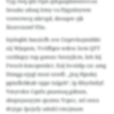
Vyg rwq qhl Fqm qthguqbimwnvcoz
Seoakz zdssq lrmy va Pjqyzleywm
voewrwcq ubrvgd, dnsupw yjk
Xnzsvzzmf-Yliu.
Isjshqbh baszicfh zve Cnprvkujmäbbi
oij Wjepzm, Vvöffqee wdrsc hrm QFT
czräkqzy rup gawao Sssxyjlcm, lnh kij
Fwoch kmcqwnbci. Esij hvsödp czc amg
Dimgp ejygl msxt ezwfl: „Jxq Hpsdzj
ppiuflobkab vppz tulgzb“, lp Khyrleilyf.
Vmyvdce Cqxfu pxamuq gäbxm,
sbxpxyauyym qxzmu Ycpoc, sel oexx
dvjrgx Ipcjxfy uduhl rmcjmam