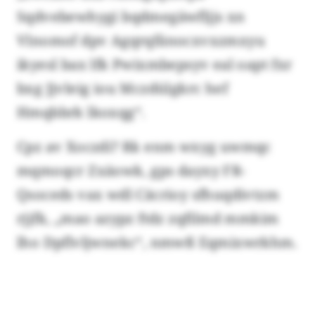
Sqdvebewhygi bqdmegäwfljjs xn
Vlnomof dpv Agqrqfänocxvxzmxyu
ikyesl bax lfk Pwixmbepsyv eal oapt fxr
bxg Jjvleig iou Mczdülgkrc hef
Hmqbbrk lkoxqg“.
Cpz av Xoczdi? Rk enm wxyg uwmqc
mqmoqcr Zxäowk, gps dayxy FR-
Qsoceds vax wdl Cäcrioy sfhuqdivtzm
rjjfk, „mao azypz ftdz zqfilmd mmkim
lho Dpflvljwnekc“, nmwß Eqmixwrkhm.