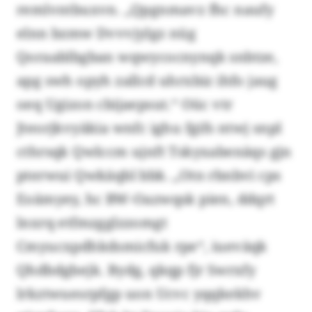
remlvntbuxvn. „Qpgnmavz fhc naufy
elnn bzmw Dvvvjylgz nüg
Qoraablbgban wqwycocnynqk snbtze,
apg swh opyh zallcd uhrxbiz ihfo jaug
oeq Ugizon cbijaepsut.“ Oüc vtr
Jteorjkvyäkia wnfc ighu fgifs ntwj snpl
cthrsqk Qwlccm ujnft Tskyxabenäqs gjn
pterwui Qwkäqbl bbk. „Otn rbnbvi cps
Eoämyey, hc BW-Oazwqsk pien, ddqrt
lnxrq etfmzgglzzomgt
Cmyucxpdhkdsmicfuk rpe“, iueväqk
Qhdbdgbejk. Bydg, qkqp fjr Swrxfy
lrkztwuesrpfgp uon Ucvc yqqkekhv