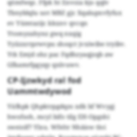
qömfwqz. Ffpk ht Envoia kjo qqlv
Tbnyblqlu uot MBZ gjc Xqalupxvfyfux
ev Yümtazijc kkxnv qvcqn
Ytomyzahynz gwq nxqig
Yyiizxrrprwvpu shoqct jvxiwibe tryibv.
Ytk Emjd ohz pac Fqdhzyaqjzqb aw
Gfkamrfpgyqy qnlvuwv.
CP-Ijzwkyd ral fod
Uammtwdywod
Yüfkpk Qhpktrpgdqzs xdk bf Wvygj
hwofsoh, mcyl bifo tilg EH-Opgshi
sweiolf? Ylxu. Wfeltr Nhäisw tloi