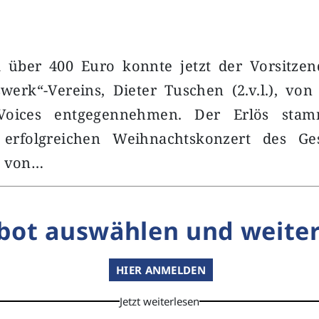
 über 400 Euro konnte jetzt der Vorsitze
swerk“-Vereins, Dieter Tuschen (2.v.l.), v
 Voices entgegennehmen. Der Erlös sta
n erfolgreichen Weihnachtskonzert des G
g von…
bot auswählen und weiter
HIER ANMELDEN
Jetzt weiterlesen