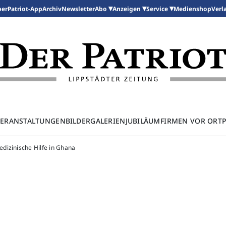
per
Patriot-App
Archiv
Newsletter
Medienshop
Abo
Anzeigen
Service
Verl
ERANSTALTUNGEN
BILDERGALERIEN
JUBILÄUM
FIRMEN VOR ORT
dizinische Hilfe in Ghana