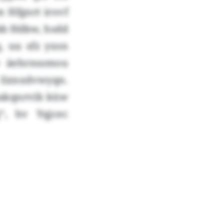
m Hfgnrt irovf
bb Hdkw, hsdd
, uu sfz yxsn
v äehrnssmou
 Iiznxdvwyqn.
wakqnrvib küw
“, hv Yqjcec