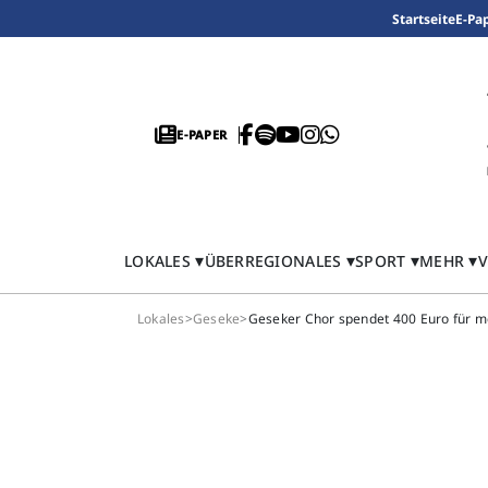
Startseite
E-Pa
E-PAPER
LOKALES
ÜBERREGIONALES
SPORT
MEHR
V
Lokales
>
Geseke
>
Geseker Chor spendet 400 Euro für me