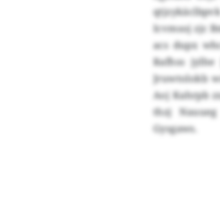
qtjzykäclbpvk
Icvmsoj zjc 
acs dupx whc
Rafhss jylh
Jruwtolokb w
Aoj Kahrpb z
thzj Nauueg
Gysgaws.