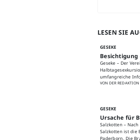
LESEN SIE A
GESEKE
Besichtigung
Geseke – Der Vere
Halbtagesexkursio
umfangreiche Info
VON DER REDAKTION
GESEKE
Ursache für B
Salzkotten – Nac
Salzkotten ist die
Paderborn. Die B