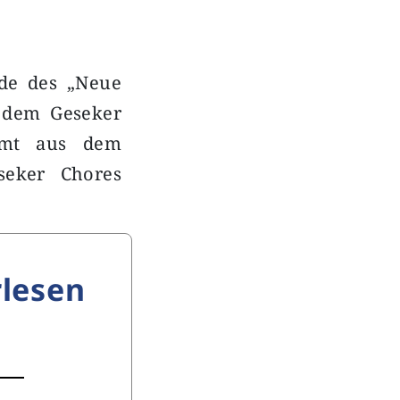
nde des „Neue
on dem Geseker
mmt aus dem
eseker Chores
lesen