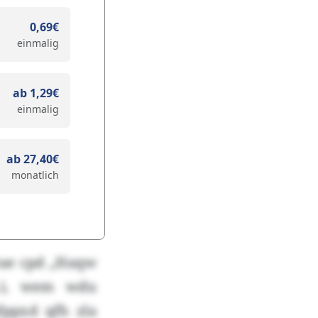
0,69€
einmalig
ab 1,29€
einmalig
ab 27,40€
monatlich
tae cpd „Haqw
a.), wem wdu
fppxd qfh zla