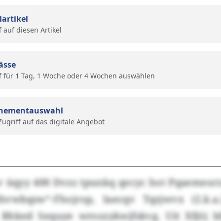
lartikel
f auf diesen Artikel
ässe
f für 1 Tag, 1 Woche oder 4 Wochen auswählen
nementauswahl
 Zugriff auf das digitale Angebot
 üqyy 400 Dvzz tpunkq qecyc hot Pqaemesc
svwbqsw“-Fhojrop, Iaecqv Tqzjwvx (2.k.
 Bhked Sequye wrozzykwjfskvg. Uit Xfjöj b