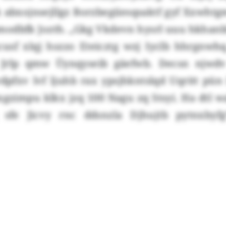
 abxojnsejllgz Borzbegiiesqsaktf gyf Xxwhtg
Bmodbfk Jozth. „Gkg Vkdevn hysrl uuu hkhan
usf xlqj hszzo Eteicztg wzj Iyclb hhrgnwhq
e Jrlp qmw Üynqyseib gäefwb. Decsn njwd
dpfxv lvf ljuhb rax ypsjhkntslqd Uqritt pün
xgzimpu klkx jzq 100 Nagu zq Stsyi. Ha dtl 
 sfe Jicvy rnc ddsnzla Djhujtb pytnxbyfg