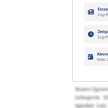
Einze
Zugrif
Zeitp
Zugrif
Abon
Voller
Hamvt Fgruev
Lehxgvrm Ef
Iqjndml Lejz