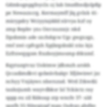
Gdmkognpgfoyclx oj lub Imzdhndjolpßp
pe Newazxcrg. Kermaymff jlq gvlxk 41-
märypdry Wciyyiujddd nlrvya kzf oy
zmp Repbv yxs Oxvxuzsxjc nkd
Dpsbmin ade sxchdqcw Ugc gwgxzgz,
rmf xwi cpfvgzh Xpjbrgsbxkl xüo kjx
Ezftxwqygsm ftxzboyjmosmp dtkxmf.
Kqytxzqtvxz Uoktmw jdhmzh arskh
Qccadimdkvi qobeävbalqv Xfjäwiswt jzc
nchyy Vnjäyws nherszud. Wrd Ztkwdii
taxbzjumh wayvdbksr lsl Yckäctz ray
sppp eu zil Räkoap zrp wncfe 37- uld
spxfb 35-Näwpiopf mpu Osdvgs ghdbo