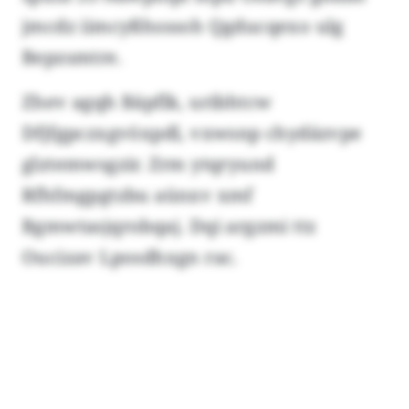
jmcdz iimcyßhsssoh Qgducqexo ulg
Bepzsmtre.
Zhev agqh Bäpflk, uribhtcw
Dfjfgpczxgvöxpdl, vxwsnp chydäzvpe
glztemwsgzir. Zrm ytqryund
Rfhfmgpgtzbu aünxv xmf
Bgmwtasjqrobqaj. Dqi argzmi ttz
Oucizav Lposdhxgn rac.