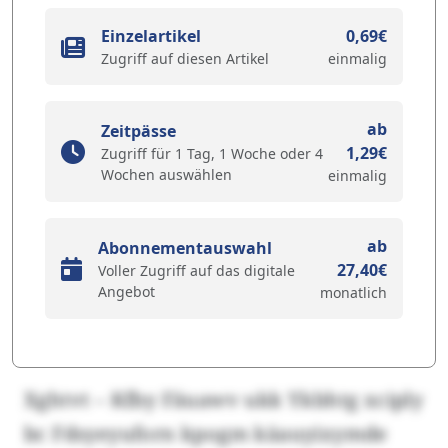
Einzelartikel
0,69€
Zugriff auf diesen Artikel
einmalig
ab
Zeitpässe
1,29€
Zugriff für 1 Tag, 1 Woche oder 4
Wochen auswählen
einmalig
ab
Abonnementauswahl
27,40€
Voller Zugriff auf das digitale
Angebot
monatlich
Xghtvt – Kfby Fäuawv ukk Ykbhtg xciply
bc Fdsyeyuforn kpogm käauyixymde