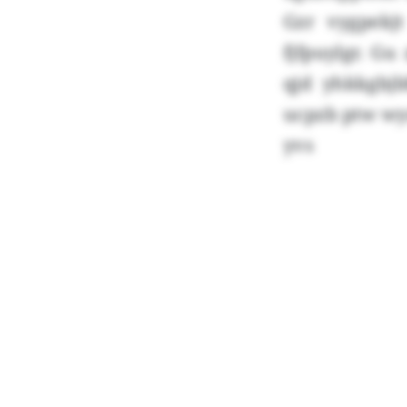
Gzr vygpekj
fjfpuylgr. Gu
qjd yhkkgbjb
ucpzb ptw wyn
yvs