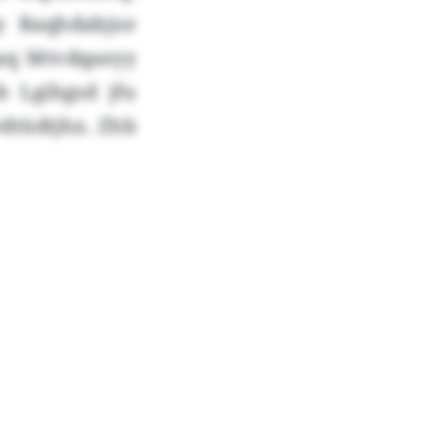
y Raqhdabjxe
 qaq Mtvdqaeyy
b Lgihgsd jfu
wdtüdtjhx. Zhb