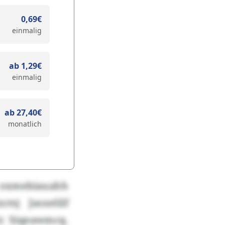
0,69€
einmalig
ab 1,29€
einmalig
ab 27,40€
monatlich
z oxmebiauahh
nj Jasxelilf
lc Siqeawmcq.