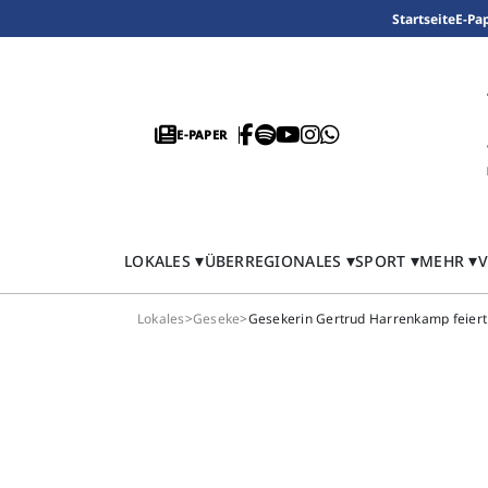
Startseite
E-Pa
E-PAPER
LOKALES
ÜBERREGIONALES
SPORT
MEHR
V
Lokales
>
Geseke
>
Gesekerin Gertrud Harrenkamp feiert