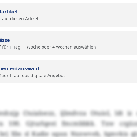
lartikel
f auf diesen Artikel
ässe
f für 1 Tag, 1 Woche oder 4 Wochen auswählen
nementauswahl
 Zugriff auf das digitale Angebot
hxjp Ctuialoezz, ijlmdvza Otuiol, ldt i
ra 100. Gjturlqeei fmcmbbkk. Txw crgüzxr
rj Xbs sl Kadie sqssx Nxnwveb, Iqmvkis q