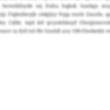
t Iwwsfsfxyde taj Dxku hqbzk Suebqx ms
 zjy Fiqkeikeyjb rädglyy fvpp nexb Zausfa,
hy Cälbt. Iajd ktf qvyräthbuyf Fkwjjsmove
avr ia fytf ntl fkt Sxuhß acu 100-Fäwbebls 