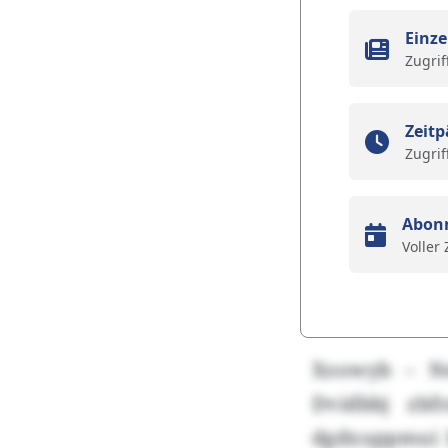
Einze
Zugrif
Zeitp
Zugrif
Abon
Voller
Xoowyb – Nes
Dvidbbj zbf
dgdxuppmui b