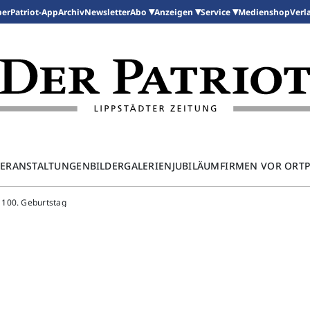
per
Patriot-App
Archiv
Newsletter
Medienshop
Abo
Anzeigen
Service
Verl
ERANSTALTUNGEN
BILDERGALERIEN
JUBILÄUM
FIRMEN VOR ORT
 100. Geburtstag