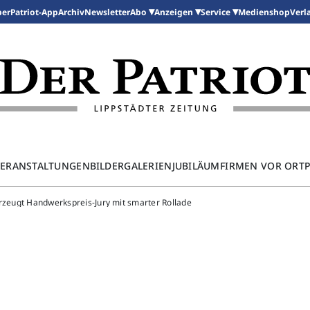
per
Patriot-App
Archiv
Newsletter
Medienshop
Abo
Anzeigen
Service
Verl
ERANSTALTUNGEN
BILDERGALERIEN
JUBILÄUM
FIRMEN VOR ORT
rzeugt Handwerkspreis-Jury mit smarter Rollade