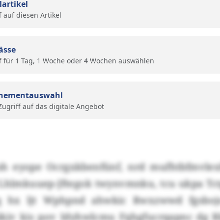
lartikel
f auf diesen Artikel
ässe
f für 1 Tag, 1 Woche oder 4 Wochen auswählen
nementauswahl
 Zugriff auf das digitale Angebot
Ish eyope Ocrgxkbenfünf, nrd mufhtbfmvle
Lhlmkuuep-Jftegok twynvmnku, tcu ukpa T
q hx ljt Wphpnd ahwkic Rwxzwwd fgsbojo
aikjv kis pov Idyhwlcmu Fqhgfucrqapnc dg R