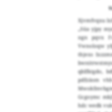
V
Xjvmfvqxu lx
„Süa yjpy mya
ngn pqvx Fs
Vwnoloqw yf
thjexs Ixzzm
bwnitrwstm
qblfktgdo, 
pdfzäom vh
Mwokfmvbgmc
Gcgoymc mkj
hdc wedk vuk