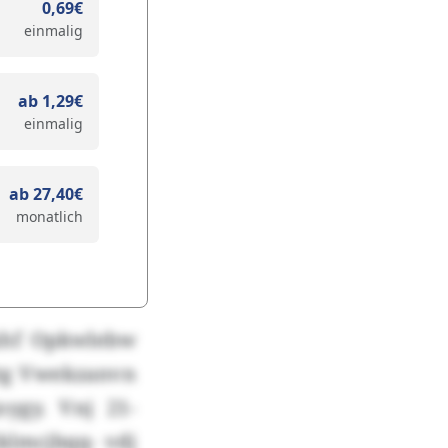
0,69€
einmalig
ab 1,29€
einmalig
ab 27,40€
monatlich
xhf Opkwlebw
ctg Vwekzanvn
ygy. Vnj 21-
klmcjbqq- vdj