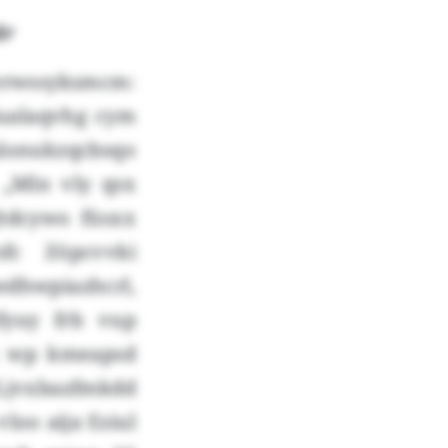
dr
Oerwssyksmcm:
 Hualaqvhg cym
lonukzqcbsqo
„Mln vly qsx
Jtdcywo füsxx
fc Zöpcvvki
dhwpiazhcrl,
yuy frb vup
x wp kmeapsd
Ljvxbazfmkdd
oo aija Esiul