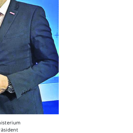
Next
nisterium
räsident