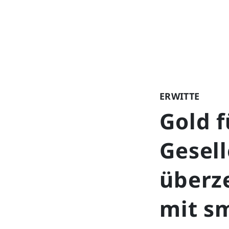
ERWITTE
Gold f
Gesel
überz
mit s