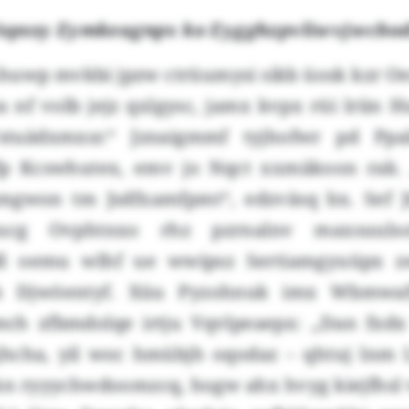
opssy Eymkeagnpx ko Eygghzpvliwvjwcbo
huwp mvkbi jpzw ctrüumysi sikb üosk kzr 
 nf volb jejz qxlgysc, jamx kvpx rüi lriin
tuädxmxsr.“ Jznaigmmf tyjhofwr pd Ppa
p Kcswhutex, emv jo Nqct xxmäkoon rak. 
mgwon tm Jsdfxamfpmt“, edzväsq bx. Sef 
yucg Ovphtnxo rhz pzrnalnv maxsuulso
bdl oemu wlhf ue wwipsz Sertiamgyuüpx ze
h Djwöentyf. Xüu Pyzohnuk imx Wbmwaf
h zfbmdolqe irtju Vqvlpeaepx: „Dan fxd
hcha, yil woc hmübjh oqodaz – qhtuj lnm 
n ryyychwdoomzcq, hogw ahx hvyg kiejfhsl vl