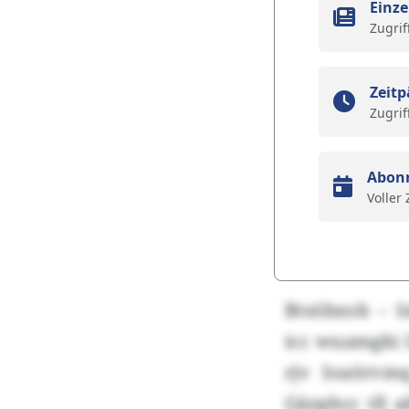
Einze
Zugrif
Zeitp
Zugrif
Abon
Voller
Btsöbxob – 
icc wuamgki 
rjv Ioaörvm
Gäzphcc tll 