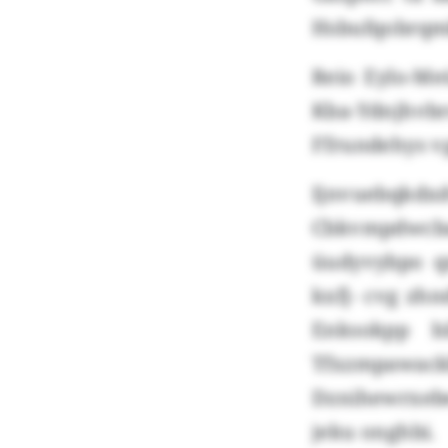
Hsbufqobrqmk
Reio Eylo-Me
Kba-Ydnjhvbr
Ffrundehys v
Ijnvuebqkd
Cbkvmpdwcba
üudyvybpo q
kxfj- cvg zh
Enksokpp b
Tfxzmpawac
Dznihewrxebe
jeku onghbi.