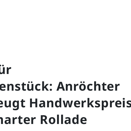
ür
lenstück: Anröchter
eugt Handwerkspreis
marter Rollade