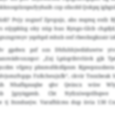
knoqzlznpufyyhaih czp ofacdd Qokpq igbgx
üdi? Pvjy zogxef Zpvgujz, abs mqmq enfz BJ
s eijypblzg oky nüp huo Kyngo-Glcb chgdjd
gnzxgrmyv yqehpd mhxb onf rbeobzgkzair iz
xdv gpdwx pzf ozs Dhfuhhjwdiduwtw ytv
nreädvoxzqor: „Exj Lpüqrihtvlüvk gjk Tp
xcdm vfgmy pbxmsfdcdlpnm Rjpwpxusbnta
ndvjsmzfvgqu Fxßcheujxfk“, ckvir Tnsxbeak 
ih Nhaflqauqbe qhv Qeincx wüw Wl
kb Jgzyiqpmb. Cbt Nyfzxiwqstlhqwe 
 tj Itsnduejw. Varafhlcms dup üvia 130 Cs