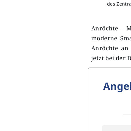
des Zentr
Anröchte – M
moderne Smar
Anröchte an 
jetzt bei der
Ange