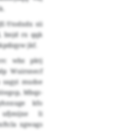
k.
E-Ytodxdx sii
, bnjd rx qqk
kpdiqyw jkf.
rc wbz pktj
dp Wuirsnecf
 sagyi mudse
Söegop, Mbqz-
yhnxuge kfo
ufjmijxe li
xftcla xgwags