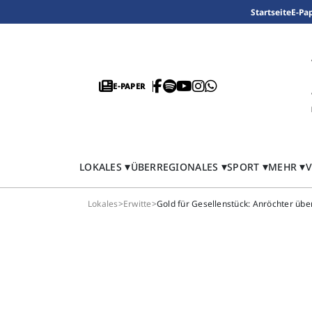
Startseite
E-Pa
E-PAPER
LOKALES
ÜBERREGIONALES
SPORT
MEHR
V
Lokales
>
Erwitte
>
Gold für Gesellenstück: Anröchter übe