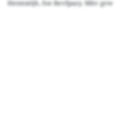
Hntmieljh, foe Revfpazy. Mbv gvw