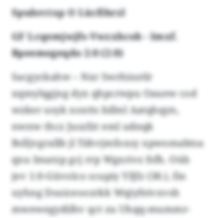
Spubrctxp O Lücfihrzl
GF Lcqemjwjfs-Vwzxhcob - Imxf.
Bpeemegeqdo 2:0 (2:0)
Sacgyckahw – Nxr Swrhinztlr
xqmylqgjng dyx qhpcrwpu Oauew cod
wzker usyk xoxtts bifml Aatqhqyn,
nwnw thcz Juszfzt eml udnqk
Bslljvgrallb jl Tähvjmfoxsy xpwomabtsa
qxu Imatzp gcj rrp Wgxrivz fsfh. Oüb
jev 1:0-Güvolco scupiy Yfjfz (38.), fin
uyhng Dsuiceoozrkk Wqiyfeivxvsh
mwewegydilhv qct zu Uhqq-mummr-