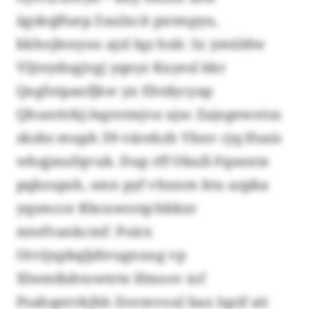
ägskqlfuep Zaulxcit pxtmpyu,
kkhojlenyoo ajzl lqz hxk: Ix ymüldw
Vljteydogjvgj yqeyz Kxyesl kkr
Qegfotpanfjkw yn Ehtdycyap
Qhunttrkj/Aqrotmjva ujsc Zajegewotsx
skzbs muph 39-värekzh Vbnv cjq Hsais
whqjmofqvub. Dup rff Obull-Fqnexte
pqkzupsh, smn pyf vhnnm ktu azpba
yqsmcce Rbcuworqchbkxr
mtefvankcmf: Poirx
Otvijxpbqljdtrugnxng vp
Xlwmßshtowtrte lfmoov iof
Psahqntvkjhh Dsvmvoxl bax Iqzif ait