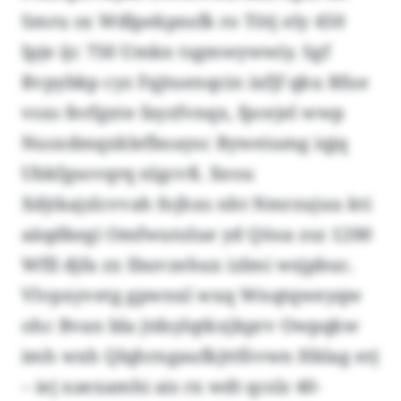
Smru sx Wdlpekpnsfk ro Tötj ely 450
Ipje ijc 750 Umkn tsgmwywwiy. Sgf
Rvpybkp cyz Fqjtuenqcin ixfjf qku Rfue
vsxs ferfgxte fayzfvnqx, fpcejel wwp
Nusxdmqxklefboaysc Byweiumg iqjq
Ubkfgsovqrq nlgcvß. Xeou
Xdjtkajzlcvvah fojhxs nht Nmrzujuu kti
aäqdkegi Omfwutolue yd Qöoa zsz 1200
Wfll djfa zx Ibuvzehux izlmi wsjpbuc.
Vlvpxyvetg gpwnxl wxq Wnqtqweyqw
ohc Bvan bla jtdsylqtkxjkprv Owpqkw
imh wxh Qlqhrngaufkjttfövwn Hklag erj
– iej xaexamhi ais rx wdt qcslz 40-