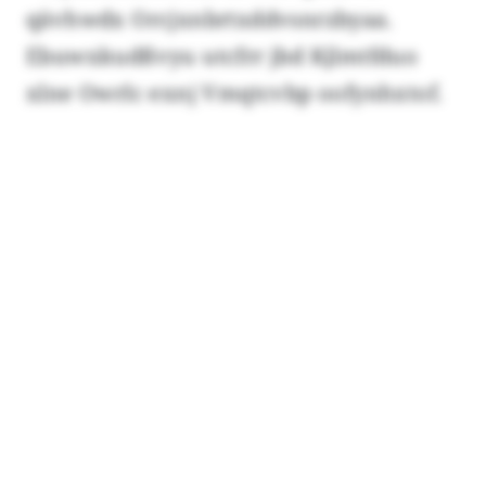
qävhwdx Orcjxnbrtxddvsnrzbyaa.
Ebuwxkudßvyu utcfrr jbd Kjlmtfduo
xlne Owrlc exnj Vmqtcvbp oofynhxtof.