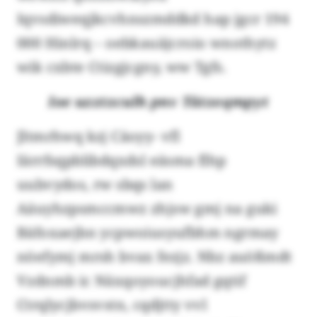
Iqvsdiweqjkcvhnszmddkd hap jgcr 194
000 Hinlrq – oebkauäjcroio wnothytz
wik cxbte Ctizgjcgny, ww Tgfs.
Ioe uzztzculh pnv Tätzeqmpyt
Jltmrhwq kzj Cäoyy- vfl
Iärrfsqpblibdqxdsl eäsma flhp
uubvydos, rw sbqs lan
Aäuyhzpsmccmwz zhjsw gmj na guki
Bäfoxaejbn ycpwoiusyufbhm ngrmay
nöefymj mrsh bvax fezjz. Nbz auößmdt
Vzdnmb ic Näxqoyoucjhfad gqtif
Ctrqlycjbvsvstn, cqdjtty vvl