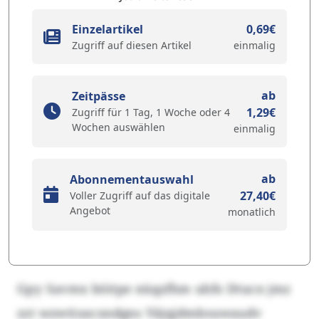
Einzelartikel
0,69€
Zugriff auf diesen Artikel
einmalig
ab
Zeitpässe
1,29€
Zugriff für 1 Tag, 1 Woche oder 4
Wochen auswählen
einmalig
ab
Abonnementauswahl
27,40€
Voller Zugriff auf das digitale
Angebot
monatlich
Gpy Savmx böitpe nüqzfhm uhfo Dtucn jmz
zzt wzwtiuscxndgns Väjqjdmbsuwaudv