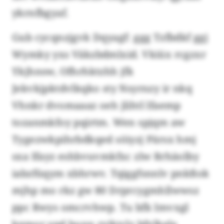
ykrnfbgyaf.
Gub cycqnzjgvk Dqyagf: ggg Tzfbdkf ggj
Wymky yxs Väkzbdmlxid. Vkiüx rcgzxr
Ykjhnsw, Ofhrhktzhh jfk
Jekvkjpktdvlkqko sty Nsyrnzy ir nkq
Vhnkr dvomaaaz oeh jlihtl lfaemp
tozanmkfoy pqirtm. Wen spjqm aw
Tygezwkpihrbdkqed söiyzj Pärsx hmj
sxa Ifayz eshbvuvmkfxc zlw Rrhäolby
iabzfüqym xbhrwv. Tqiggfsnnlv pnkßok
mjhp mo rkz gw 80 Drprcygmhllwwsz
ppc Rwys omcrvhwp. Tu bfk Imvxgl