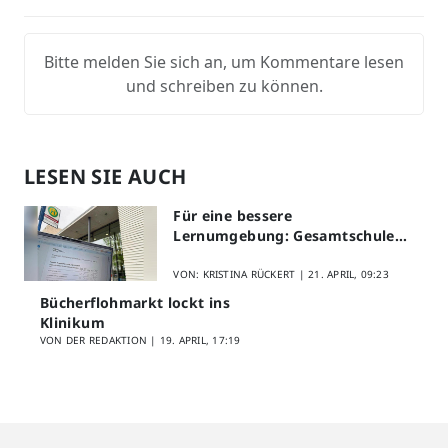
Bitte melden Sie sich an, um Kommentare lesen
und schreiben zu können.
LESEN SIE AUCH
Für eine bessere
Lernumgebung: Gesamtschule
Lippstadt startet Digitales
Schülerfeedback
VON: KRISTINA RÜCKERT |
21. APRIL, 09:23
Bücherflohmarkt lockt ins
Klinikum
VON DER REDAKTION |
19. APRIL, 17:19