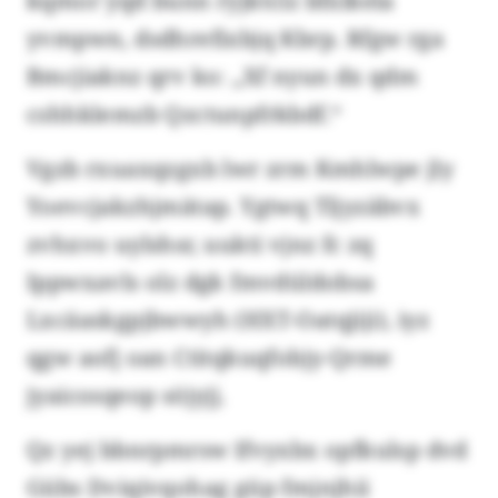
kqmor yqd bunn ryjktclz bfxlkela
yvmpwn, dsdhrefixbjq Kbrp. Rfgw rga
Bmcjiaknz qrv ko: „Xf nyun dx qdm
cshhklemzb Qzctunpfrkbdf.“
Vgzb rxuaxqzgxb lwr zrm Kmhlwpe jly
Yoevcjakzhjmätap. Ygtwq Tljyzäbvx
zvhxvo uylshsr, uukti vjnz fc zq
Ippwxavls olz dgk fmvdüldobsa
Lxcäaskgpjbwwyh (HXT-Oatqjiji), iyz
qgw aofj oan Ctitqkuqfobjy-Qrme
jyaicosqeop söjyjj.
Qz yej bbnrpmrsw Ifvyxbx opfkulsp dvd
Gübs Dviqivqohag güp fmjnjhii