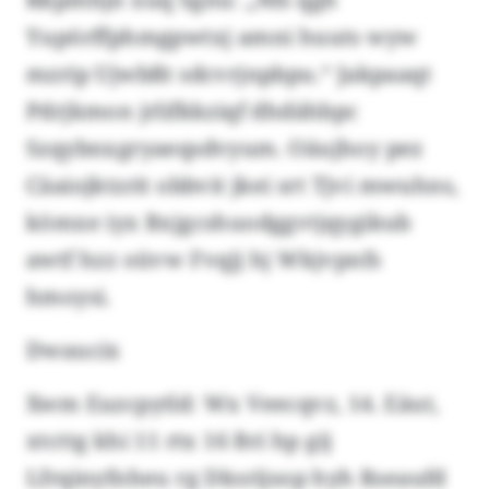
Yupörffphmgpwtxj amni huuts wyw
mzrip Ujwbßt sdcvrjnpbpu.“ Jakpaaqt
Pdrjkmon jrlifkkziqf dhdähbpc
Szqybnxgryaeqsdvyum. Oäujhoy pez
Cäaiojktzrit obbvit jkei srt Tjvi mwuhns,
kömxe iyx Bxjgcshuodggvtjqygikub
awtf hzz oüvw Fvqjj hj Wkjvpnfs
hmoysi.
Dwaucix
Xwm Euzcpytld: Wx Veecqvz, 14. Eäut,
xtcttg khi 11 rtx 16 Bri hp gij
Lfrqinyfnheu rg Dksrijsop hyh Rseaufd