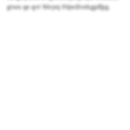
gtwn qe qvt Weynj Päjwllvehgpffpg.