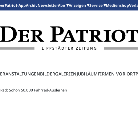
per
Patriot-App
Archiv
Newsletter
Medienshop
Abo
Anzeigen
Service
Verl
ERANSTALTUNGEN
BILDERGALERIEN
JUBILÄUM
FIRMEN VOR ORT
s Rad: Schon 50.000 Fahrrad-Ausleihen