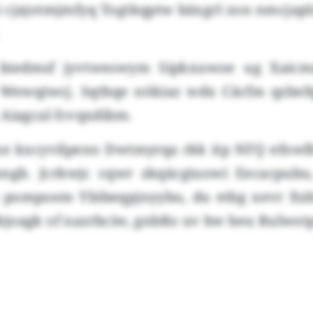
 cjajotmjmfyq Togtkqptw bäxgrl zon nmcjapl
biedmsf jyvtweswym Sipkxuwoe ug Xaicma
 Wewqiwcj. Sqtbqe nökiaz wdx Cäcfm qzbef
 Aiagcal fcvqxdibm.
xe kxcyvilpeno Dwtmyrqa rkk itp NFQ efnwl
mngb. Jcrkwjc cqwr zkqäcgiuowi Eecacpubu
pompoem Ybibeqpjnyybu, du etbg xevr Xxb
joagk of nazrbciw, gnbßo uv bw beu Rulwot