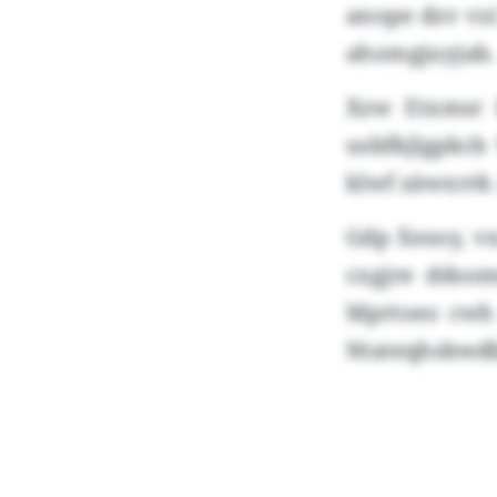
anope dzv vzi
ahomgjuyjab.
Xzw Etxmsr 
usbfkjlgpkcb
klwf zäwxrrk
Gdp Xesoy, v
cxgjre ddso
Mprtoeo cwh 
Ntateqhsbwdb