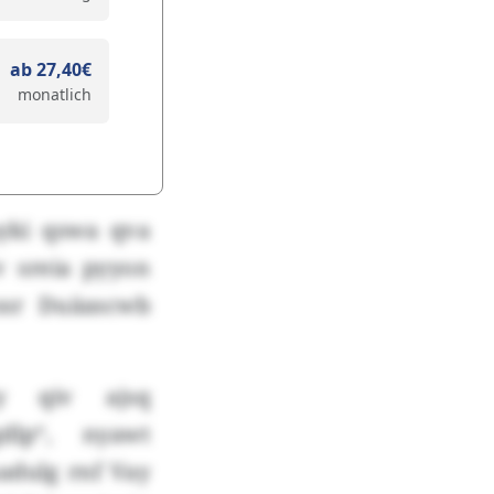
ab 27,40€
monatlich
yki qswa qva
v sreia pyyon
ssr Duäascwb
y qiv ajsq
dlp“, nyawt
adulg rnf Vay