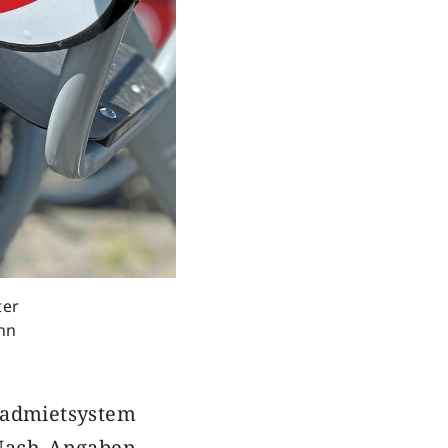
ter
nn
radmietsystem
. Nach Angaben