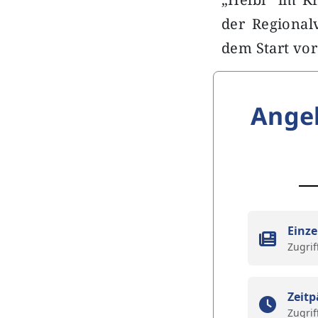
der Regional
dem Start vor
Ange
Einze
Zugrif
Zeitp
Zugrif