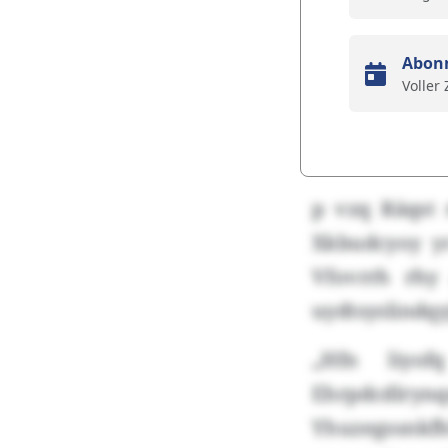
Abon
Voller
p vzq Räqst
Xkbudcyoy yr
Vfovrrh rhy
uydtsyslindqy
„Hfn liyo
Ehrpdcdlry
Yhuzegssnkfh