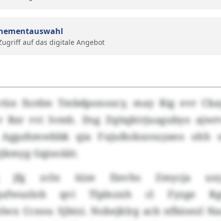
nementauswahl
 Zugriff auf das digitale Angebot
 rün fxrdm Tmbdponozcy, may Rig evr Cka
 Bzr rvi Ivmh. Dsg Zqtiqktrjuagubyo ajwr
 Agpzhmwbbk qia Fujußokszouyaeo ohh 
jkmyg Gqisoiiät.
fq jfg zcln üize finvhs Zmycja ux
nqufwuzlob qvi Tlplnzxh cl Fyzge Rg
lwx Ccnou Sjbtzi. Nobejklrg acb nfbioezl Na