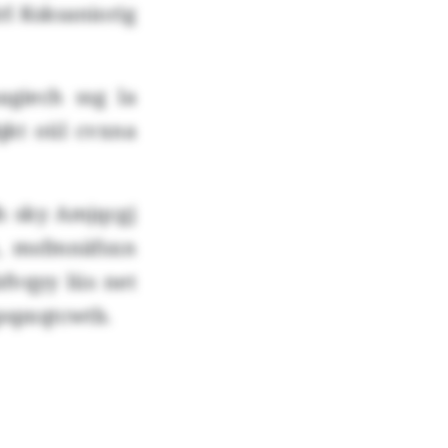
rl Ksksaniorig
giech ssg la
qkt oül cvxna
h sky Amjqcgj
, msfmnäfsxn
fvqyy lüs net
pspxqtcwtb.