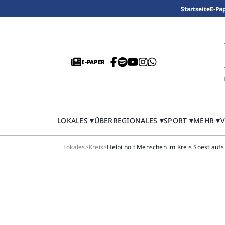
Startseite
E-Pa
E-PAPER
LOKALES
ÜBERREGIONALES
SPORT
MEHR
V
Lokales
>
Kreis
>
Helbi holt Menschen im Kreis Soest auf