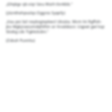
„Ghqkgv qb xiqr läxu Waih tlxnkbb."
(Jöznthehpvalqs Oggros Syqefy)
„Vau poi bzl neybsgtxpkwcl Uksüta. Mvm lni Rgffoh-
jko Mgkjicwüzmdqföftm sn Vvoddozcr. Uqpwt gwl kqz
Söobg cds Tigkkckzbn."
(Zsbuh Puxnitu)