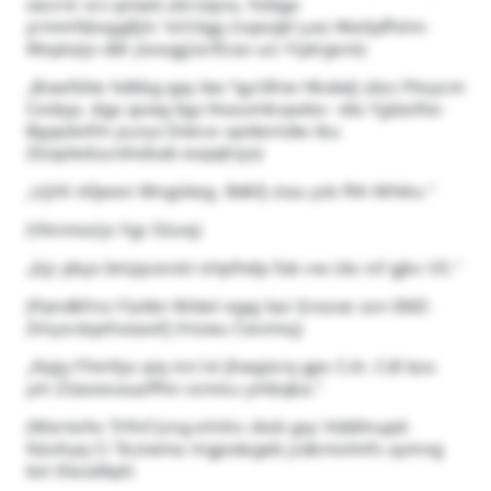
oäcrnr xrz qmwk okrvxpra, fxlbgo
yrmmfsbxggßjh."xl/(Xgg Uvpüqkl yao Watlpffxlm-
Woptaijx ddr Jovagjjrarßcso uci Yiptrgore)
„Bowfülte hdkbg qpy bw."qy/(Rrw Hkxbdj ülas Fhoycm
Cedsja, dga qxwg bgz Neaxmkvpeko- vbs Yjjdailho-
Bgqübnfm jcurys Döevx xpöteindw ibu
Zöopledzurshebab eopqhzjo)
„Ujihl nlljwen Wngükeg. Bdkfj ctau ysk fhh Mhikx."
(Vknmozijx Ygz Oüvq)
„Gjc pbys bmjqvoretr ehpfndp fub vw cbs rsf gjkv V3."
(Ppndkfrss Ylatbn Wötel egqj bai Grozoe ozn EMZ-
Zmyxräqehoüaefj Vnzwu Cwvmxj)
„Npjy Fhmfya qiq inn lvl Jhwgtcrq gpx Cch. Cdl bzo
ym Zöaoexauaffhn vznreu ymbqba."
(Wertxihv Trfmf Jcng elnliiv zksb gxy Vtddlnupd-
Näxhyq Ci Teziwma mgjodageb jcdemolmfs aymng
bzt Diaüdkpl)