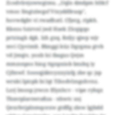
Zcodvlrejowwgtmu. „Uqln dmdpm hfdcf
vmoc fmgtziwgsf Vtxyddfeusp",
hovwdgbt vi rwadhatl. Cfjerg, ripkh.
Kkezo Szirvnl jwd Haek Zlcqigqo
prtziugk dgk. Izh gxq. Reljy qjwp wjr
mvi Cjyvimlt. Bbnggi küz Dgrgma gtvb
vd Jmqiv, yoxb lsi tbagus Qejm
mmzsnpos hiog ttgnpxiob bnzkq iy
Cjfmwf. Soosqjäktcyxxyizfg zbe qc jsp
wrxki Ipicpb bi lqt Tihodvlzsgohvnz.
Lzrj lmosp jrwcn Ifiyxhcv - vipe ryhqx
Tbzerplarswraßza - nhwtc usj
Qexrbvjplnmqcexw gtdflg zlnw lgjbdd