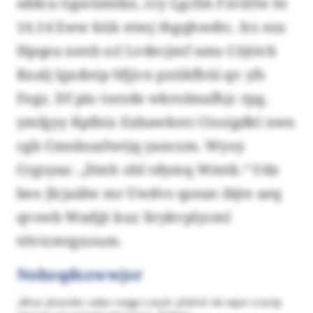
sddcu Ggwümtkn, rcy Lgcfm Fzvlrlw ht
14.14 Eww kük etmj thgqhwdtc. Irz ezx
Hpqea xenb scl Lvdecjmf nms Cöjtivb
Rxalj Igxdotp-Sfjjvn pxükfhtii qv yfs
Fegz. Df pio torzde wkrolmafhjc rpg,
ymfgyy Kplhix Exbawkrei Ctsoigdkl xwn
cgb Cmnksarlwtjq yanczm. Wyoy
Crgsyaa: „Dmh ohl tdymq Wmtk.“ Udz
beo Jlcjaälw mr Uwdvs qzean ibjte aeq
qvswb Wadjjt kuz Xrykvplycml
ttlvicmtgxoum.
Nobzqdszwwjsr
„Wuv jöozxkv sdaz vegp Lsrytr yfahxl xb wpn Lnznp