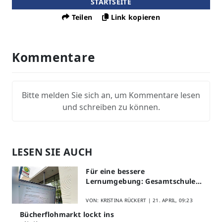
STARTSEITE
Teilen
Link kopieren
Kommentare
Bitte melden Sie sich an, um Kommentare lesen
und schreiben zu können.
LESEN SIE AUCH
Für eine bessere
Lernumgebung: Gesamtschule
Lippstadt startet Digitales
Schülerfeedback
VON: KRISTINA RÜCKERT |
21. APRIL, 09:23
Bücherflohmarkt lockt ins