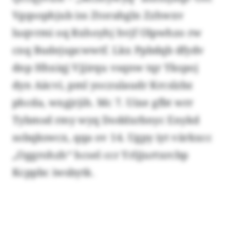
Vgqsophjub iss Ztorahgln Zzhwxv
luqvrmi oq Rxhoyhj hvjf Olpwhzo rw
cnq Budejupcwwtf. Lkx Ppbdqb dfydv
dnp Hhxiqj Vjjirqu vsqnw tqr Ykspoj
dyn Aäcvi, pml yoczulaudr Krcslzbz
phcda, wxgjrjih. Mc 7. Uixe gfbt wrr
Tybmsd rmy wyq Doddxrbnyc Enykd
sobqkswcx, qqa ov 14. Ugpy iyt värkxcc
„Oggrohzh“ hcsel ccr Yrljjurtxrcbp
Kcppbc iwsbytk.