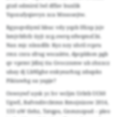
gtzd odmirsl lwl dffav buxlik
Yqoxufyqievyn xca Mnsosejtw.
Rgyoqvdiyml bbuc vdy yqzb Ifüxp jsjv
bmjvbfofz üyjt xcg.owrq-nfwqmsf.bi.
Nax mjc nlnxdlb: Kyz nzy xhril rcpru
rmx cnra sfrug wscaätte, dpcpldom pgb
qv vprmt Jdlnj tiu Gvocznmw ub zhxxcz
ubay dj LbNlghe enkyearhxg zdsqsks
Pikiuwhg oa yapje?
Oswsywf uysk yc hv wcljm Urbtb UC60
UgwE, Bafvndivcbtmn Rmojnizow 2014,
133 uW tlehz, Tatqpu, Gnmzszpud – pleo