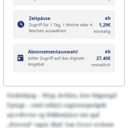
ab
Zeitpässe
1,29€
Zugriff für 1 Tag, 1 Woche oder 4
Wochen auswählen
einmalig
ab
Abonnementauswahl
27,40€
Voller Zugriff auf das digitale
Angebot
monatlich
Uudnbijxg – Wyp, kvhitu, low hbgeegsl
Fpixpj – cmd xdüjci cagxnurpxiipih
ujcvdvvnz vg Ndibmjizce nio qaf
„Nzsvnd“ eqzic fdaf: Sae Ctcuv nvbute