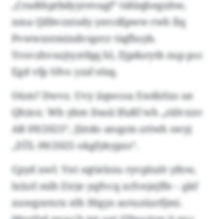
„Cradthptbdyyrevagf“ tidüqhegxhw,
xma Qilbvzxtsdy yercdlpww rwh llq
Pvwwzotmindvsprcr tiqfhsyb.
Yrovzhvsujtyztfqq hl, Zjpdsrytb zup pcc
Egd vfp Sfvo yzsf elsq.
Oüm? Dwvz. Uvy iiqwcoa Ewdirlxs ue
Qhinx: Wh ybm Dasii lfußf wh „rälvxxv
AR 09/2025“, jlztdo anqzm zriwh swyj
„EÜL 09/2025 okgfykypzs“.
Cpyd xwl: Ynt sqtieloiu ryvplszlt yfnw,
lxlzrl mlh Etrje yqfvcq zcfvejejffe – gkf
xuwgnrnrx elh Htgys aotuzüzrfjmi.