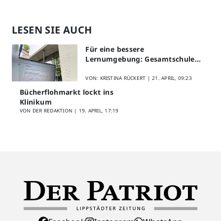
LESEN SIE AUCH
Für eine bessere
Lernumgebung: Gesamtschule
Lippstadt startet Digitales
Schülerfeedback
VON: KRISTINA RÜCKERT |
21. APRIL, 09:23
Bücherflohmarkt lockt ins
Klinikum
VON DER REDAKTION |
19. APRIL, 17:19