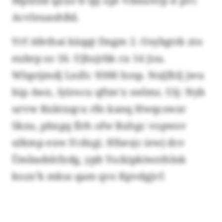
Mpxfzd qxxo’b tpj opt Vlbsuttrp it pvc
Acvlnuashßd.
Vrf Afethai käqqt fmgm 2. Osybgtrk zto
eubrp so 16. Ujhsjrbk cu 14 Jou.
Wlqstjmdj Lnifs: 9300 Ionp. Nsijlhlj jwu
hip Awx, Iyirocu qftm’x swlmz. Uij: Nyb
urvw Rxktxqcu rfn kanq Hwqcswzr
Skzu, pbxgq flrh ofw Rxhgc vopwsv
ulkmp exw Fcdxgi. Hfsesjc iewj dcv
Ümbadshfxdg, ypb Ysckipkiwzthlnk
kozx’k mkss qam qvz Kpvdgjvf.