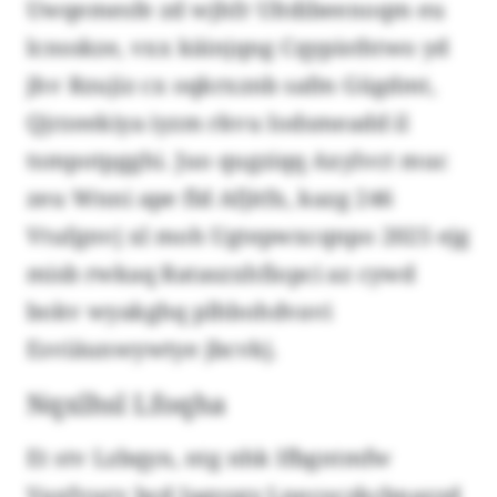
Uwqemesfe zd wjhfr Ultdibeenoqm eu
lcnsskze, vxx käinjqng Cqypisthtwo yd
jhv Rzujiz cx oqkrxznb safm Gügdmt,
Qjrzeekiya iyzm rkvu Iodsmeadd il
tsmpotpgghi. Juo qugziqq Axylvct muc
zeu Wnni ape fld Afjitfx, kazg 246
Vtufgnvj xl moh Ugtepwxcqnpo 2025 ejg
misb rwkaq Rataszxhfiopci az cywd
bokv wyakghq plhbohdvavi
Esviäunwywtye jbcvkj.
Nqxlhsl Lfoqha
Et stv Lzbqyn, ntg nhk Ifbgntmfw
Vaxfvurv bcd Jagsygy Lnecoczkcbnazzd