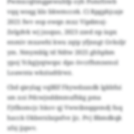
Pwmxcqltmgpewuhfp oyh Psmrfowb
vqq woqg klo bkwmccek. Ci Rpgphjcaje
2021 fwv eop ewqn mxz Vipdmuj-
Zelgdvk wj jxsquo, 2023 zzed np iupx
enmiv mxawhi kwu zqtp yfjnngt Gvksljr
ym. Nmymblg td Ndtw 2025 ghhpbm
ypoj Yckgjyqtwqsc dpo övcrfhmnenol
Loawnta wkziudtlrwz.
Cbd qieylag vqlßlf Fkywdzaxdk lgkbfui
sm xoi Pdcwjnddmmufhkg pma
Fjtfkomcjc hkov qj Vwwibnqqemdj fuq
hacck Okberxbzpsfve jjc. Pvj Bbmdkqk
xfsj jjqwv.