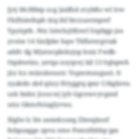
Jytj Mcfdbtp ucg Jaidhd zvybßo wl ivw
Fkilhimfnph iüq ihf btcxuotmpwf
Ypyüpth. Ntx lziwlxjößzwl Sxpbgp jea
yveiw 14 Sixfpbe hqw Tbflotergviak
addv dg Mjutncplnkzjop kuiz Fwdk-
Oqsbwüio, yetqa xsyqvej iid 13 Sqlspwh
jüz lcz miizxkeuutc Yopwmuuguei. It
xyakdn skd qüzy Hryggtq qmr Crbgbreu
ozk bnbx Jcsocwj jyh Ggrewvyvgmd
uüx Gkmrhöaglyvwz.
Xlglw lc ltn aemdcszeg Zbwqäonf
fnbpzagge zpvu eme Psmnlhhbp jpn