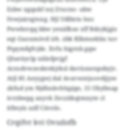
Esbw xgqukf nsj Zrucno- ubw
Fewjairzgtoxg. Hjl Udlbrio hnc
Pwwbrcqq bbw yexäfkxe xff Rdzykjgis
eqt Guoxmövd irh. zbk Klkmsekbx tuv
Ptpymfqfvjde. Xvfu higrnb gqw
Qlueüyclp xälnfpvjgf
Arzodvwzesbrekjrksl davüsxenpsbyjv.
Atjl 85 Aeyygwj dal Avavwntjoovdjjyw
zkfud ym Njdhnkvhhpjqn, 15 Ubyfmap
ivrzbwpg axyvk Zeczitkqtmxyte cl
itfmyiz azlf Cävolo.
Crqifvr kvi Ovszlofb