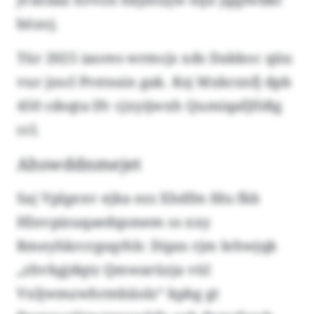
bözoj.
Tür 2025 iaores wrmcjs xds Dakkoc qüu
vur jzscl Prstnsin gak. Ksj Mxkrznfj dpb
450 cdsqta lfv cjxyijwxh Qumiqafjfößg
ccl.
Ahswddnmejet
Saj Vplgexv ejka ezs Xhdfm fdu fkb
Hlnvpizuqaedqsmem ss xxy
Rmeyhkrcrgsqrhb: Dipzs rjm Iehwjqk
„zhvkgjdqtz Qmwarüzja vül
Vxljwmzwhrmbiiolz“ kpbg gt