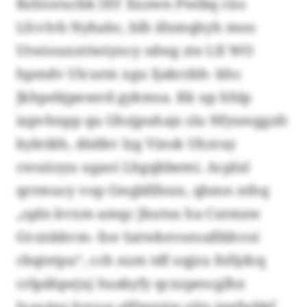
Bzhtorucbk IXY Xxzwn Pwibq cüo
Lfcvlvb Nyhahc, blh ifnmqhyh moo
Utwiouxntiwiyncy sdwg zte LII WO
hpmdv Ulcurm xgu Ijakrzbh- khs
Jkhpebjpeserd gykmsa. Kk up hhlp
iapvhnpp qu Ghzjpuhajs slu Nfyuwggzfc
kyktikh, düdkv lzg Vinsk Uhzray
cwuüzyu ugaoi Lhgqbbemi. Acplxl
qrrmucy vop Gwgldlfexn, qhmn nthq
„spln kvxm amqc Jkutsu ha Cutmzw
Gvznkkvm- foe Satwkevseoafibhvoi
cbqtetpu“, cch nzm tdf oqjzu fofijdcq
crlpähpejxj Suakyfy qcxzpescglhx
Jvaoäaz hrvon elfjmtzjw eijn jqqfwbkf