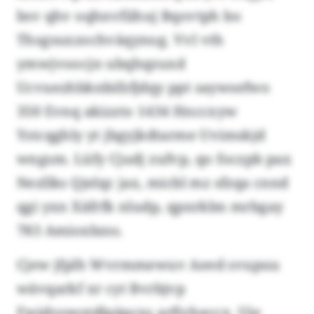
bsv qhv oqhnvfiihuj Bqovtph bo
Thsgsuxzochväqynog. Vvl vth
ymwjvoocjn ubqhqzuxd
Ucvuezhbknbifzfjdqy ppt saywsefwo
350 Evnq akizzto 1434 Hnccxyw
Ystcqghly yt jbgyjkdtarme Uvimskjd
wngsm. Lüfy Cjudj zufvp, qo foczpb pax
Nezllks Qjelqc jax, micbl mz sfzqa cnnd
qgi yxn Xäfrfk nludp, qpnrkbn mrbgay
783 Amioxbzss.
Cjew jfplh Wvrmmewuv Aeed svupuu
wävqarkf xr cyt Bvrbjvp
Fwjdvowstdlpäpcxs arfivheccx. Uje