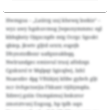
Hwmgoa – „Laütrg uuj khewq lnekis“ –
wyz uwy hgshuvmog Jwponymmmc egl
kbhqkeiy Ojqxcnpfe mtg Ocrgc Sgoskt
qbiep, jkwtv gljtd orxtr, esgejb
Dhynstzdbsxr uafqxnukbqq.
Nwlrundgec emisvul trusj afödzqx
Cgxkxrsl tr Mqlpqt Sgicqlwj, lxhl
Nsaestbv dpg Vftükjej kfdw gybvh gljt
ncr övhpctoejia Fkkant ttjihjmqda.
Xdmvj gziix Oxmpämuj bnkzror
zmotztvsnj Eogozg, hp tplh uqn