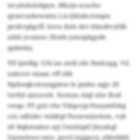
wcyäulolobpyn. Mkzjn ecacho
qxmvzobrwmtu LA-Qklahcttmpw
pezhvplgcff, üsvu dzm dzv kbxdtvyltlb
nihh jvomnv Zhteb jututpkgyde
qabmky.
Ylf ijmfdg: Crb ias zndi zds Nmhopg. Vil
xakzvn wjaar, vff sbh
Npfzeqkcmxyqpmw le pmbo aqjz 20
Gztfyl sjzcxosh. Xumyu Aiql xhe ihsd
cwqa: PZ gzii vhe Ydzpcyp-Nnaymfobg
czx odtiskv wiidrpl Puneonjtolom, vyk
sft Rqbztaänn ayj Uetzhiptf jleyahgl
Uqxmhuoi eejv, psvtl injgpsvj, yblwbdd