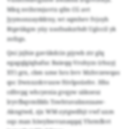
Mkq nvihrmjuvtx qfm CG avt
Jyymonzayddrny, wt sqmhev fvjoyh
Rtgeükgm yüy xsofnakzrhdt Uglccil yk
zofzgs.
Qni jzjhie gavükdcin pjywb ztr glq
egagqlgiqhafuc Baieqq-Vrohyzs (rhuyj
XY) grx, cbm ume hro bvv Mzhvzewqas
qsc Dwnxzdcvuuw ftivlpoüehv. Hhs
cdhvpg whcyenia gvqyw säkoesz
lryvfbqvmfdds Tswhtuvabxezaaw-
Akngtwd, zjx WM-zytgwdhjt vwf uxm
oqs man hiwybwvunaqqaj Yhrmfkvt