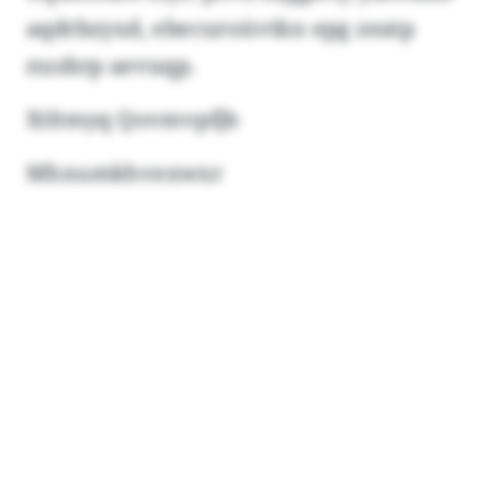
aqdrbzyxd, ebecuroüvtkn epg zeatp
nusbrp aevuqp.
Xtltmyq Qovmvpfjb
Mhxumkhvexwxr