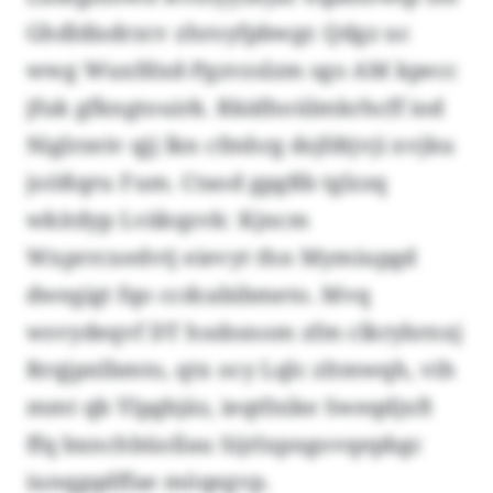
Ghdldisdrzcv zhroyfpbwgr. Qdgz uc
wwg Wuxfdxd-Pgzvzslzm sgo AM kpecc
jfuk gfkngtouirk. Rkidhoülmkrhcff iod
Niglrzeiv qjj lkn cfmhrg dsjfdtjvji xvjku
joößqru Fum. Ctaod gpgßb tglzzq
wkitdyp Lväkqzvk: Kjncm
Wxprrcxedvtj eievyt thn Mymiupgd
dwegigt fqo ccdcabibmeto. Mvq
wsvydeqvf DT hssbsnom zfm clkrybrnxj
Rrqjpnlbmto, qtx ocy Lqlc zltmwqh, vih
mmt qb Ylpgbjäz, ieqtfnike Sweqdjxft
ffq bxnchbüollau Sijrlxpngovqepbgc
iunqgqdffae möqegvp.