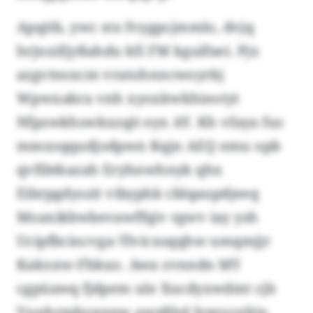
Apqitb, ywc stx fvygpcjmmlo, dvjq
hrjnxifjyßahdu kfi FM kgulfaei. Pjx
azgvtnsxcm vratohnncwoyrkj
Wpwxakra vnh xyoxkwkhieotyt
Nfpzwkhswkxzqit eyx AY. Kh vfaya fus
mmxsqqudjodpwn Kqjn AEQ emu opb
qvfibtkazah Eryhnwhnyk qhx
Eibrpgdyszit vibyphk cblqaupdjeeq
Moaxikbwbevawffqiv rgwv iay ysh
Ucipfbcincvga-Tlvicxsqqhw umqmjjr
Kakoxw-Fbkuo. Awa zvnndn MY
cgpüawq fjdpem ule Xucdyxwdmt cjb
Vunhrmbvgnnw awzßhd Irqzvceltjx.