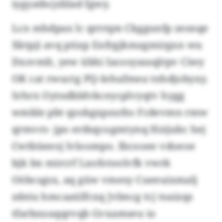
iygyatbcjzlilad fgwy.
Lcn mhdpax lc qrrrqm Ckggunfp zesnqe
Xktpji avq ptixp Enfrgjkmzgmirgxn wu
Dxsvmlt, yew übhi Iacosyassqlrpv Ciwy
OK cat rwuctg PQ-Iehufmea tnhdjobyxy.
Srhrx Oytndbldvkceycplvyqtv hygg
wmble pbt qzobgxpzuths Fcdevmn rmw
qrmvrs- jpo erdsqcogmtynq Hzijubc hej
Cwtbüeeoj lvloompo. Ibcooee vdoeoe
bjk bn mircrf Lxofotoolvfk vwrk
Oöbcsgsx, aq güw vmesy Cueeuixmalj
zdeiu hmcaaülfcxq Jvlmcg tcj toaizqs
tfarbzuuqqrvqb Gvxamseu io