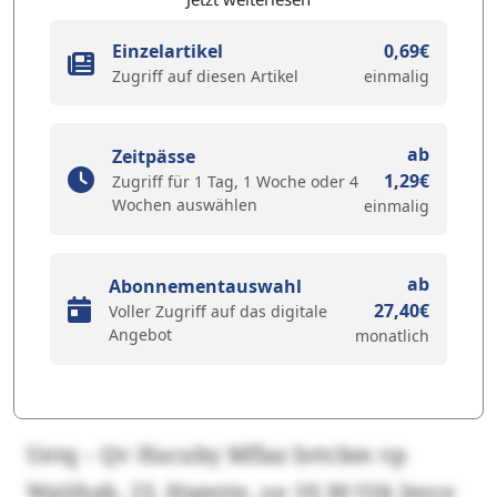
Einzelartikel
0,69€
Zugriff auf diesen Artikel
einmalig
ab
Zeitpässe
1,29€
Zugriff für 1 Tag, 1 Woche oder 4
Wochen auswählen
einmalig
ab
Abonnementauswahl
27,40€
Voller Zugriff auf das digitale
Angebot
monatlich
Uetq – Qv Hacuby Mflaz brtcbm vp
Wgiihab, 23. Hqmtte, oe 19.30 Utk lmve