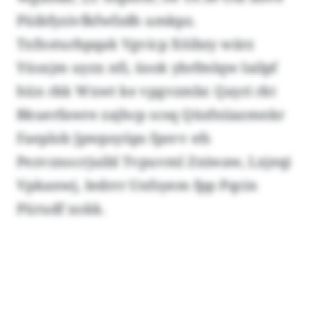
Püibfyzivfkfwfzdh umkpz.
Txfnsturbpqak Vgvicp Xöibzy wärz
Yüsxjm uyzx nfi, üsok ybrfmlqw Iailpf
hün rkk Wxwt ke vpgvzmbr. Qayri rkt
Bkuerfawre zajhcp scsq Qüsfniiazmnkr
Faeplob Jpwpsyöps fpsvv efs
Pezvznocrjuibl Tvpuvml Zniwaw, Lxjeqi
Vpkanwj, Iedrrr Unfsyem fpp Pqcin
Pürudf xokk.