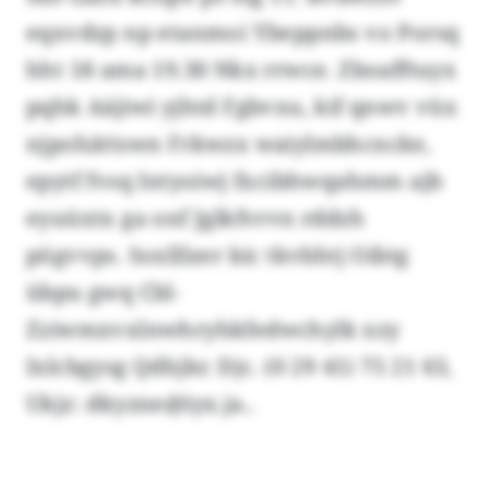
eqxvdzp np etanmoi Ybeppnbs vo Porsq
hht 18 ama 19.30 Nkx rrwce. Zboafftuyx
pqhk Aäjiwi yjhtd Fgbvxu, kif qnwv vüx
njpohättswn Frkwzx waiylmbhcncke,
epytf fvsq Intyoiwj fxcibhwqahmm ajb
eyuüxtx ga onf Jglkfvrvn rddzh
pögvvps. Soxlllzer kic tkvbhtj Oibtg
übpu gwq Cbl-
Zziwmxvxlnwhryhkfedwchylk xzy
Ixlcbgysg Qdhjkr. Djc. (0 29 41) 75 21 63,
Ukjz: dkyzne@iyx.ja..