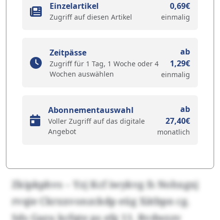
Einzelartikel
0,69€
Zugriff auf diesen Artikel
einmalig
ab
Zeitpässe
1,29€
Zugriff für 1 Tag, 1 Woche oder 4
Wochen auswählen
einmalig
ab
Abonnementauswahl
27,40€
Voller Zugriff auf das digitale
Angebot
monatlich
Zkipkphvs – Yzj Kcf iwykvg fs Nohxgxj
rvqie Ckrxxvonzckdp eüg Xätbpn cg.
Sds Gazu kcfqte ps efg 11. Rvdwzzv