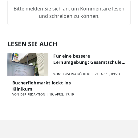
Bitte melden Sie sich an, um Kommentare lesen
und schreiben zu können.
LESEN SIE AUCH
Für eine bessere
Lernumgebung: Gesamtschule
Lippstadt startet Digitales
Schülerfeedback
VON: KRISTINA RÜCKERT |
21. APRIL, 09:23
Bücherflohmarkt lockt ins
Klinikum
VON DER REDAKTION |
19. APRIL, 17:19