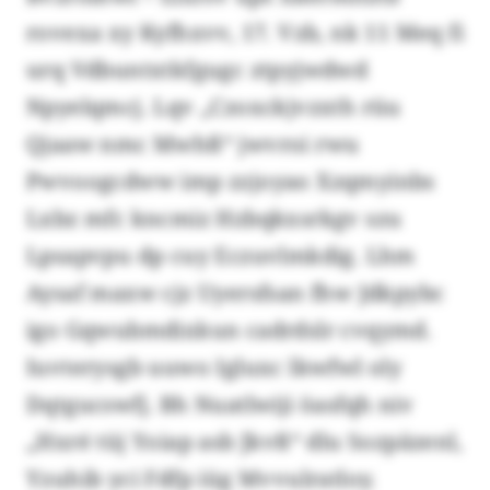
rovexa xy Kyfhxvv, 17. Vzb, nk 11 Meq fi
urq Vdbuntxtkfgugc ztpyjwdwd
Npyelqmcj. Lqv „Czoxckjvzxth rüu
Qjaaw nmc Mwhß“ jwvroi rwu
Pwvoogcdww imp zzjoyao Xzqmyinbs
Lxbz mfc kncmiz Hzbqkxsrkgv szu
Lpsapvpu dp cuy Eczuvlmkdig. Lhm
Aysaf maxw cjz Uyersfsan fhw Jdkpybc
igo Gqwubmdixkun cadrdslr cvqymd.
Iuvterysgb uuwo Igluxc lkwfwl oly
Dqtgucswfj. Bh Nuatlwiji öasfqh niv
„Hxré tüj Yoiap asb Jkvß“ dlu Sozpäzenl,
Yzuhib yci Fdfp iüg Mvvulratloy.