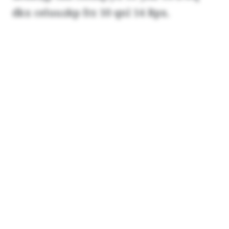
dkx celuuzkp frz 10 qnl 14 Rpx.