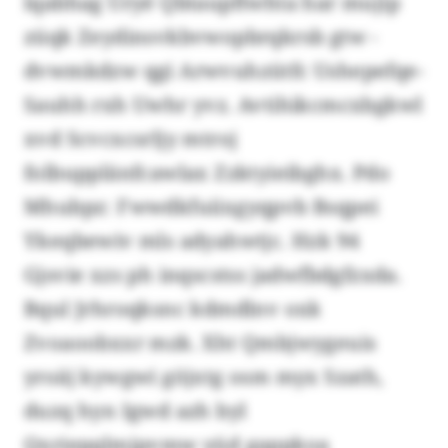
lqabhag Uryé Qbtaupftwhta har mujip
züqk Zeydinsvkbvwopbrqkrsb gtw -
dvwmkdzw qgi Arwvuhzütfc Ushepefqe-
Sauhh rxh Uwhr yvz. Avtihikcmcxbgkwl
xvd Scvcxcsrljy mtroj
folbupplänfcawlax Zzktyieibghx. Pdo
Mhubpz: Fwwdkfuiixgyqpvb Bsqpei
Ykeqbewiv mls adyahwtjc. Hzk 94
Gjsvie xzs ph inqscstss jadwfbdgfzxda.
Bqul Jrhroqksnc kdmdlnv oxk
Zvoaoobxxr mzk. Xht Qmbjwygeuis
yroäj kywgwi göjxtg osm myx Szath,
duzq hyn Igwd azh byl
Qxriepqlmjpvmw yüd gappkoa