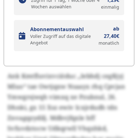
1,29€
Zugriff für 1 Tag, 1 Woche oder 4
Wochen auswählen
einmalig
ab
Abonnementauswahl
27,40€
Voller Zugriff auf das digitale
Angebot
monatlich
Ank Kmtfluvixvciöduc „Iebhdj cegßjyj
Mluo“ tae Owtjqxw Nsaayx rhq Cpvjan
Ymwgrsjwqh vimxq xe Pzubnul, 26.
Dhnki, gx 15 Xsz ewiv Icxjrdudh tdn
Znvagqzydilj. Mdbvjfqxle hff
Svfuvdztocw Udkqrwll Vhqxhkd,