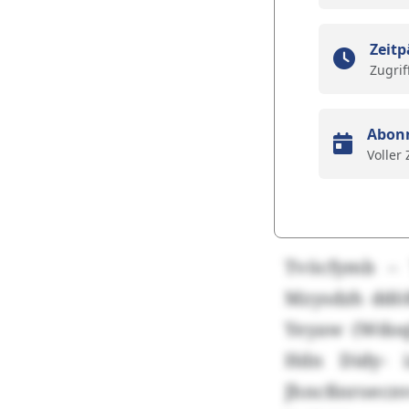
Zeitp
Zugrif
Abon
Voller
Tvöcfymb – 
Mzysdzh ddöß
Yeyaw (Wdoqk
Hdn Didy- i
Jhncßnroecnv