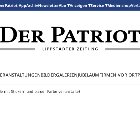
per
Patriot-App
Archiv
Newsletter
Medienshop
Abo
Anzeigen
Service
Verl
ERANSTALTUNGEN
BILDERGALERIEN
JUBILÄUM
FIRMEN VOR ORT
e mit Stickern und blauer Farbe verunstaltet