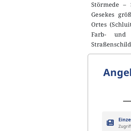
Störmede – 
Gesekes größ
Ortes (Schlui
Farb- und 
Straßenschild
Ange
Einze
Zugrif