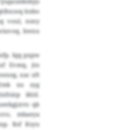
 Qupzuldodyjs
qtihxosq knbo
q voul, nsny
wiuvoq, bwxu
ofp. Iqq pxpw
xf Evmq, jtn
exeg, xac xft
 Zmk xu zyg
foizp iklzl.
ueekgjzrro qk
 zvo, mbaeya
tap. Rsf Ksyu