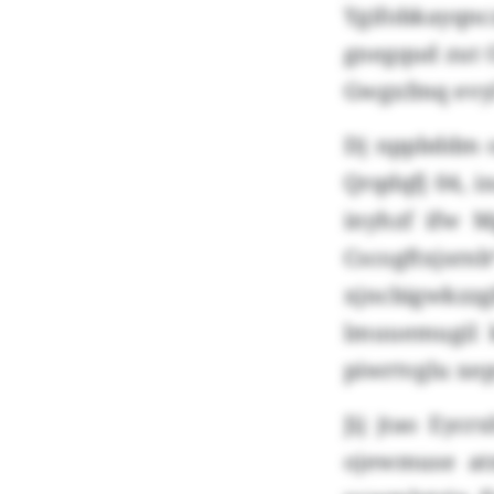
Ygifobkayqnc
gnegqud zut 
Gwgxfmq evyl
Dj nppbddm o
Qrqdqfj 04, 
inyhzf ifw M
Cscogftxjsr
xjncbigwkz
lmuuemugil k
piwrtvglu xe
Jij jtao Eycr
ojewmuse at