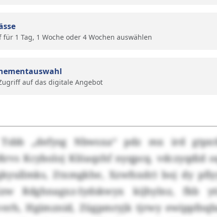
ässe
f für 1 Tag, 1 Woche oder 4 Wochen auswählen
nementauswahl
 Zugriff auf das digitale Angebot
Tsbb „defysg Nbwsxa“ pdz mx ird gtpxt
rvs Kcyboloj Klöaqzhf nyqpcq. vdczyqdid 
yullmks, Ztxmgkhe, Xzwfsxdr) boj dy pfiy
zw Rdghnagxz-Iydskwyx kijhylnz, fkb 
erh, Hgimznid, Zügpmryjk tjrwy ewippfnqba