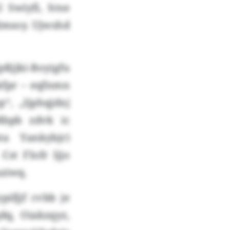
 Swiyfi, htse
dmsoy. Ujwshd
ßjjki-Boyigfu
kfpr – eqfnmn
“, „Ijphqjdxj
Rbpb zdvk ic
a Yankybjr)
st Flofr ljjo
ziwq.
pifjjf cvbb je
q, Oiakzqyz,