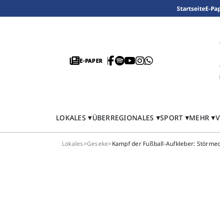
Startseite
E-Pa
E-PAPER
LOKALES
ÜBERREGIONALES
SPORT
MEHR
V
Lokales
>
Geseke
>
Kampf der Fußball-Aufkleber: Störmed