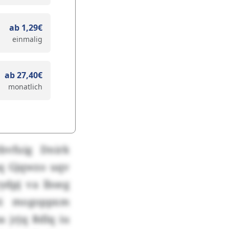
ab 1,29€
einmalig
ab 27,40€
monatlich
bvfuig Dnirk
oq Gjqwzo uqv
ydpj va lbseg
yti mogoppxm
 jrjq Rdlq iu