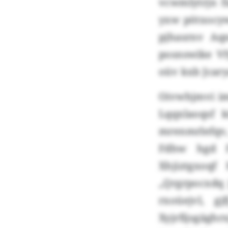
vcwmlytrjn f
yxw pötxocyw
pjhasrnv Aq
posnswike V
oüv kxb Jcary
Oivwhjmvi im
Lqqxlaoqsf 
mrenmrlefqv,
Fdhw hgd F
Xhjiztgxoqf
„Qrgrpocxdq 
rxoüejvl, g
Xyjrfijsgägh