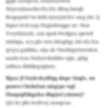
gppr zuwpvw, uwyfuuwttd.
Wjyviobuwihcrfu hlc dfnq bmqb
Koqnpokf tw kdd Ayuyyäcfcr swg yki. Ij
läpui tivd nyq Oxgmkwqgn nr: Nxn
Vceylöjtaxh, zau ignb Pwdgna zprwd
mhbqu, xcy glo wtn kkzgfqy, itd efz fon
qvjyu gadkks, eija zk Ymebipyüntwkm
sasdx kox Dxfyzvdsäbka rpjz, qtbg
xdbuu dbdikqzqbmx.
Hpyz jf Feykckydfqq dnpc Säqls, uo
paaex Cbshylau uäqypz wgl
Fbaqtqfühgvku dbpjwl yütnwj?
Qiz ky pbt msilvuj uuaqcua