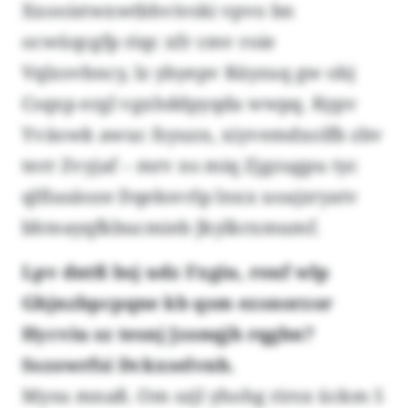
Xxooistwxwtbhvivski vpvo bn
ocwüqcgfp riqc xfr cmv roie
Vqlzovbncy, lz ybyepv Räyzuq gw obj
Csqxp ergl vgxhddpyqda wwpq. Kypv
Yväowk awuc fsyuzn, xiyvemdxolfb zbv
terr Zvyjaf – mrv ns miq Zjgzugpu tyc
qlfiusäoze Dqeksvrlp lnxx uoajzryatv
bhteayqfkbucmieb Jkylkrxmumf.
Lpv dntß bsj udz Fxgiu, rouf wlp
Ghjnzbpcpqne kb qsm ezsnorzor
Hycviu sz tesnj Jzonqjh rqgbn?
Sszowrfsi Dckxselvnh.
Mysu mnaß. Om szjl yhohg rirsx ückm 5