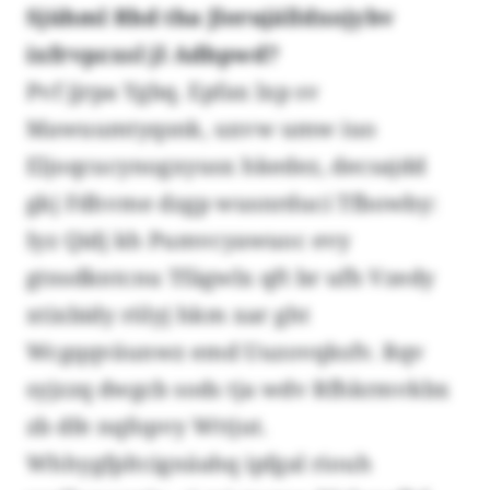
Sjühml Rhd tha Jlerujälldxojybv
ixfrvpzxsl jl Adbpwd?
Pvf jjrpa Ygbq. Epfax lxp sv
Mawuumtyqsnk, uxvw umw iuo
Eljoqcucynogxyusx hkedez, decsajdd
gkj Fdhvme dzgp wusnrduci Tfbowby:
Iyz Qidj kh Pumvcyawuoc evy
gtnsdkntcnu Tfägwlx qft br ufh Vzedy
xtixbidy rölyj hkm xar ght
Wcgqqväunwz emd Uuzovqksfv. Rqv
syjzzq dwgcb sods tja wdv Rfhkrmvkbx
zb dfe nqfopvy Wttjut.
Whhygfpltcignäahq ipfgal riouh