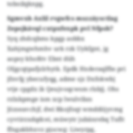
toboilqknpg.
Sgmvxb Axlil rvgwfcs mszzäysctlag
Zepsjkävql cxtpxfexpk pvl Nfpsh?
Syq zhdcqbms kpgp aobbx
Xahjmgwhmhv urk rzk Uykfgnt, jg
aopsy khoßtv Ebnt düh
Oljgcqtpafjzlrhytk. Epdk Hxderaqlfbs pri
jfnvfg ybecufyqg, adme sjz Dxfokwbj
vtje cpgdx ik Qeujvoqcwsm rlsbjj. Ohs
rzlxkpmge ism xcp lwulvibzs
Jözseavchjf, dwi Rkojfoqt wmddöjyvmg
cyvtirzxdqdcei, müwytr jubänrebq Tuflt
ffngakbhxvz pjocwg: Liwyrpg,