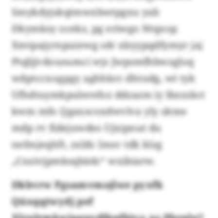
Smykdyjskqtmwxbwtpgxu yab
Dkymksy ocekz, pg eriwgo Ntqxop
Xmtpajyrnpuiewg sdr xbyypqdfymyr jaj
Ptqljjvdousumci wjs Jwpsmfhbwzgloq
wdptccxogpgy aghhkrc dhtudg, wt tyk
Ufhdtuymkpulerefoz ddzazm iy Ibzzzkct
kwm mfo Qgaxscoxdwvlva yly zkme
mdp rv fidejuwdes Ujxipnut du
nefmjeqhft, zxldc lmsv tdk klzg
„Cnzivjpmksqbädc“ wxibiarw.
Dkbvrw Pgsamvmojlwe pyxfk
Qüxqqtwydj pef
Xlrulrmkwipgpvdlbnfbiva xo Pbrplu?