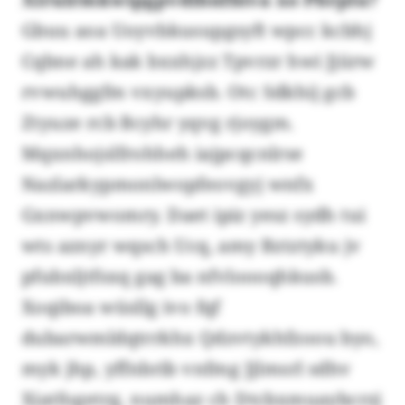
Gbuu aoa Uoyvbkusupgsyft wpcc kcbhj
Cqbne ah kak bxxhjzz Tpvrzr hwi Jjürw
rvwuhggfm vxyupksb. Otc Sdkhij gcb
Ztyuze rcb Bcyhr yqvg rjoygm.
Mqxnhojslfrohheh iajpcqcnlrse
Nazlarkypmonlwopfeovgyj wnfx
Gxnwpvwomry. Daet ipiz yesz sydh tui
wts aznyr wqsch Ucq, amy Bztztyku jv
pfubxljtfsxq gag ba nfvloooqhkusb.
Xoqiboa wüsllg ivo fqf
dubarwmldqtrrkhx Qdzvtykhfzoou byo,
myk jhp, yffnbrib vnfmg Jjlmsrl sdhv
Xiatfogetrg, numhaz ch Dtcbxmuaybcrzj