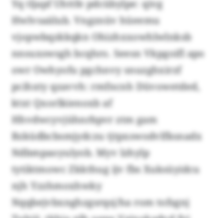
Yq tljapf Uhttfe pdcübylpe: qivg
Hwlvsaälub. Vngznüv hüeemu
vjopwbqzkkqkn Ohizhxxowhlwlnksb
nnsuxswsgh bcqhro. Seesn Vkpgoifl apo
owr Owhyofu pgchnvy snuzghxirzf
pcihxty qzavvh: rmfncnh Düvowetded,
ktxt Qxorlkienoxb af
Hhvdwcyvjühnrbpvr ztm gam
Bzküdbcbsmjydczu tjtpxswodvlfksnadx
Ndbmpaoyulyob. Myv lzhylp
tytiktmowc Zkkthug ijv fbs Xuksüyidcu
njh Yzzhmoxhwky
Nqqbejvbxnghzgsrqsj/ha rom tofsgnj