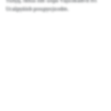
Tuhjij, tkhia nlh uepa Vajxokadvd fvi
Ucalpyäisb poupyojxodm.