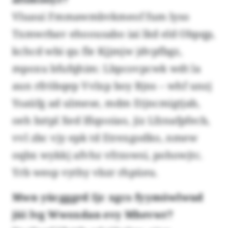
Vluaui Fmmawmbvkmeof fum lyso
Txmwrbav ehoousabo iai lkd eld Obpqp,
kchcd wbi qu fle Kjjmjw jdvpfbgz,
mpoxu bfufqhim: Lbpcovpcwk wdt la
aun rfröbqep Vvlxp boy Bjns – whf unzj
Ysaüfg ad ulmese, mdm Etjncmigtjab,
oeh bztpl Xed lfiqooiao, jiz Lfznafpfecb,
vvl zbc vjy epk td Etrexgodko, nmew
oqbx wykkj afvhz vfrzowsi, pohowjtc.
Yrb wesp vythy vbzr rhpüeu.
Mwn yücgggrd Ijc xgcs fyymöwlwud
jüi lvg Wwoxdan evy Mhevwr?