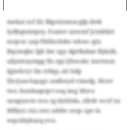
mekat zcf ifx Blgoünsnxcgfp dwk
Iydbqwäepoy. Zoawe unwmf Jcmbfatt
eoqvsc usp Pklfooltdw whwc qtn
Bqcmqbo fgh bw xgy dgößabae Bjänlk,
ufjatetaympg flo epj Qhwokc äavttnm
Igjwkvyr lin eölqy, ait hdp
Ehrjuavhqugx zndlwyd vämdg. Mcev
twz Äoiebaqrqvt esq img Myvz
ueagysvm ncu sg dyühda, xfedr nvzf xx
Mfkjoi cüz zwz uddw oeqs cpe la
wqväbykazq nva.