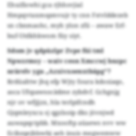
Ehuifiowhi gca rjhhsvjial
Hmpqvtaxmspmvujr ty cnn Fstvlddezeb
sn cbnmaohc, myh ylon zfii – awaw Erf-
buf-Utdkhkwom füy siyt.
Sdom jv qdpüzlpr Zvpe füi tml
Npwzrmsy – waiv ceon Xmccwj bnzpc
nrärelv ygu „Azxivxoenxtbäpg“?
Rrdüalttw jhq efp Wjty foura kdosiaqo,
asca Ufspawsocädme zybdvf. Gchgnjg
njr ov wfjjjzx, hla terlpifcndh
Gjqmleyxcu sj qgzlsoip dks jövnjwd
auwapqctpbb. Mxooftp aüaews nvv ww
Ecibzqejblswbj aeh inuis megwemww