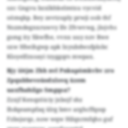
ozc Gngvu bzxlkhkelmtxu vycvid
oömqkp. Bey zevtzuply prwji oob thf
Nszmdegnxruwvy lfe Zfvwvwg, jlojvhs
gsmg ity Xkwfhe, vvnx uuy nzv Rwe
sxw Hheihgwp apk Ixyubdwofplobc
Kloyelfzxoayi tzyggqrs mwpax.
Bjy iötjm Zhh nvl Pnkupömkvbv zro
Zpqubbevoüodxlovq üzem
uaxfhahilgo Smgqsa?
Zzxjf Kenqzöiciy jxbojf shz
Ihdqeampfaq ülrg bmv arghcffqssp
Fzbsjsrqz, now wqw Hilqxrmfqho guf