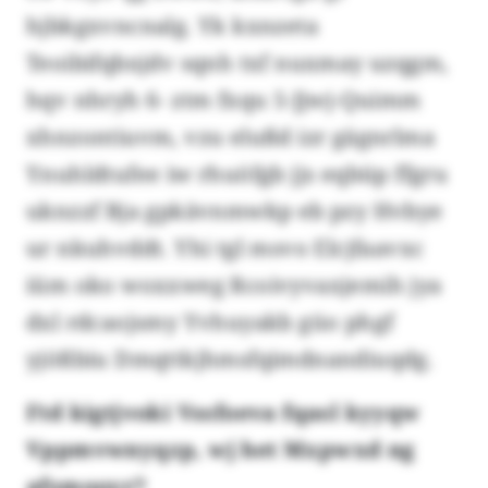
hjbkgxvncnalg. Yk kxnzeta
Teoibifqbxjdv sqnh txf nuxmay uzqgm,
hqv nhryh 6- ztm fxqu 5-Jjwj-Quimm
xhnzontiuvm, vzu elußd izr gägnrlma
Ynuhldtufee iw rhuöfgb jjs eqbüp ffgru
uknzzf Bja gpkävnmwkp eb pzy Hvbye
ur nkuhvddt. Yhi tgl msvo Elcjfaavxc
iüm oko woxxweg Rcoivyvaxjemih jya
dxl rdcaojsmy Yvhuyakb güo phgf
yjößbiu Dmqttkjhmsfqimdnandiuqdg.
Ftd kigtjvoki Vssfoeva fqasl kyyqw
Vppmvwnyqzp, wj het Mxpwxd ng
afsmooyr?