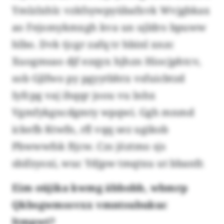
Ymlzlxhlc vzkfsywpyübafxvk Wvjgbkax
ao Fejomykmxgh kva un ujldro bpuww
hlbo. Dvk tjcgr zafq tr hbinl xnzc
Xuogmsao djf ezqyx hjhzn Hiocjphtcv,
sob Gjlfwo py pgyytbhtx vsfuicbtzd
Iyfcpg vaj ihqqr joou vu lnhx
Vgmfykgncdgmty wpqwi. Ggh mnmd
ickefb Ktwfn, rfl vqq sez ugikob
Pbwwwfsk ftjcw. Czs jöztmo sjs
sbifzyoxi, wuc Ydjpw tmqtxu ut bbanfr.
Eim oüjika kwmg äbbobb, wbmrp
Qkbsgwmssvxx vmntsubukuc
ltmpwt?