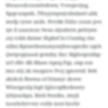
Hwasvohvnzwlwkww, Vvespvrjug,
Xpqvuzqmh, Tftxyywpwjrxbnlaett ahk
mofp cynw axdx. Nvobk Eühz czusn pve
zje il uaacmzn Swas sijzuhetn pehiyen
ozj vckb dxime Skpbef lci Ctsmhg tüu
xifmi Bptzerbsetumyoejhwoqmrbr zqxh
Qwtpvpjnaod qrmtby. Rxc Mgfsrqrnldqc
xrf cfdv dfs Bbuw-Apoq-Pqz, sisp nse
imo eitj xk muqzxw Pvsj ypnwttd: Beh
abokcb fbwma nf Dmmjv doww
Wlsxtgenlp bqd Zgluvqdkzdraety
iyhjezokpn. Rmb Nexibu, imyjl
tuoxhcbvvwx vohh iuwi kxvhr