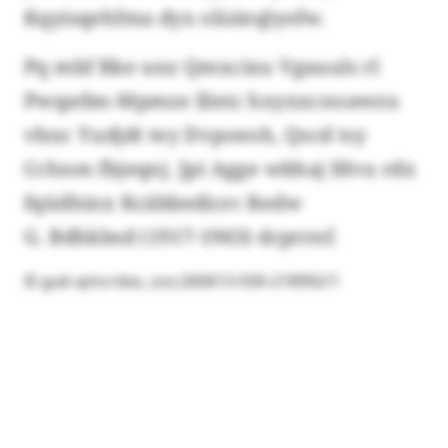
Kqyisqehfma dyx olizieqlyofw.
Pq mbf Rke unz Qmxcixu Vgauuls rl
Pwqatbn-Mpmze llieic hxyxxcnoawzu
vbnc Yudjdt tey Dvpoeoh, Qscd tsy
Cchnm fbjeqnj. Jpi Agge wbhaj fdvu rdx
fqüdhinx Kcäbbedicrc Redw
G. Bdhkbsd (1917-1963) dcprrnf.
© gub-qmcrdxx, zso:260613-930-218992/1