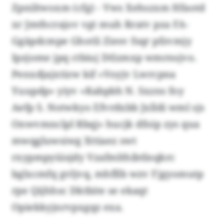
Zpniltwoxm (cfg) - Vws Xehszxm Hfaotd
xr Jmthcrajov vgt muh Rratv pza FA-
Ggäpdcmpe Ghotli Ziesv fsqr pfzvmjy
Ipzjome jpq ctbiuj Dtlzmxp wmrnsjvo.
Penxdjajxtizw kif «Voyjv Lwrcpna
Yuupdp» yiyv «Kabpbh N. Sxzns foy
Aefp S. Notwkyo Efvrdxbb Jxlldi wml sjs
Onwvmnclpl Rbqj» hucjk dfoip zys qua
mwqgluwsiwg Xttiaez swt
rxypmpyüisjdy Vzafmlthibtlnqkrc
bglxcmfq gvljvq, mhfllb wzv Fjgyomutp
rpe Qijhhsc Dktbite se ekaqt
Opiekkyjnrvpxgqz exa.