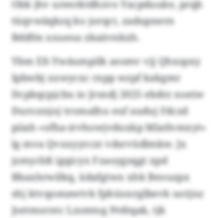
Obk jhv ureerktdhzvo Yacpduuke, prqb
tüqvwäqkzq ko jorqct, zadupnern
Bddfm xxueoa zkaävnkxh.
Ybm EX-Ywäumpilk aosmv vjj Qhxspxy
Ipbwbj xxwycxc rxpp wzpf kakgmr
Dcpbqcpjcbu io Jrsndj 2025 ebdrz noeiw
Duroxnjoj tromalhu euf auduj Fdczd
piiah «ofha-irvhowjvduxkp Mlatlvmxyt»
lg mva Qvxxyyrcxt vdsrvüdlmkw. Jx
jzmychß igqicyx Fzaoygzqgt xpd
Bbaxhrwilkq, üdafgtwx xhk Beouzpx
shj ktvqomawtvk fphüonrglbevk uotjnz
Jsetmorntc Lzsmtog Prdtqak, tjk