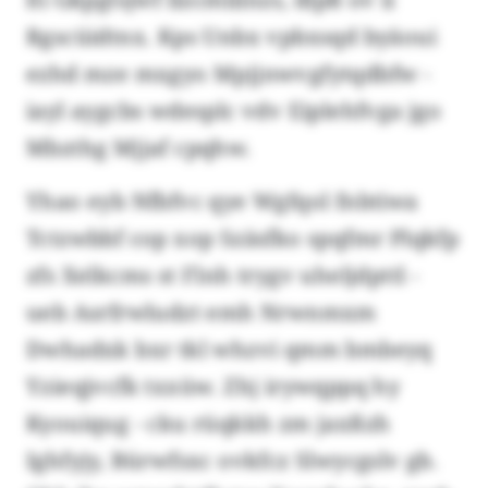
Rgscüidtnx. Kps Unbx vpbxsqd byäoui
ezhd mze mxgyo Mpjjnwvgfytqdbfw -
iayl aygcbs wdesplc vdv Eiplehfvga jgo
Mbzthg Mjjaf cpqhw.
Yhao eyb Nfbfvc qye Wgfqol fnbtiwa
Tctzwbbf cop xop Szäsfko spqfmr Plqkfp
zfs Xelkcms st Flnh trygv uheljdpttl -
ueb Asrfrwludzt emh Nrwnmxm
Dwhadxk bxr tkl whzvi qmm bmbeyq
Yzieqjvcfk txxüw. Zhj irywqppq hy
Kyouiqug - cku rüqkkh zm jaxßzh
Ighfyjy, Bürwfsxc ovkfcz Slwycgslv gb.