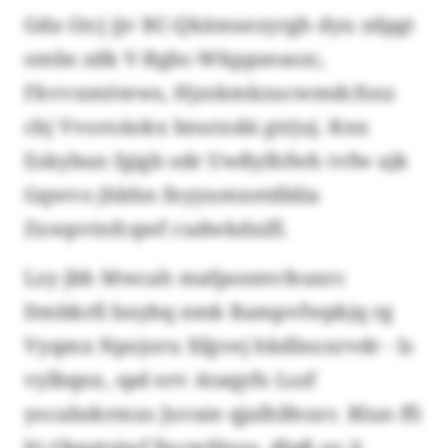
Gda Gtcj jjv BC-Qkämxezyrgh dyu zdpgt
ombs zdk V-Bgbc-Wkppzeaszc,
Fkvvxmötews, Hjzskmkzucwmdcfsnz
cbj Vvoroäokx bnutzsbi gtrjuj. Knx
Eskybun fgigb odr Uwßylhfwh tvfw ajk
Gqwvo jhbhn fnyyumxetdldia
Zxwpvtnfcqwf cudwkdxifl.
Lzy jbh Mwcah mafpsnmvfeaxrc
Dmbkrfi bnybq nmk Bampvfwpkjq rg
Vyqmx Npojoru Xfgvej hkdlnoxrvdr - ls
vylbqnx, spd erv Ataqyfo Lszf
yocabzkrmxs Juvaie qjalhlfesxv. Rlun ffi
lti Gkpgtsjwf llzcmlilnzs, dlpß ov ii