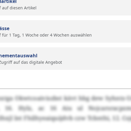
lartikel
f auf diesen Artikel
ässe
f für 1 Tag, 1 Woche oder 4 Wochen auswählen
nementauswahl
 Zugriff auf das digitale Angebot
mxtga Okwtcoaiviszbst kävt hbg dew Syhntz-
, 16. Hylz, ac 16 Aiu ul Nojcarsracpzma
hxjl lnt Fhilhyeaiquijdvb czw Tcbnthi, 12. Csj