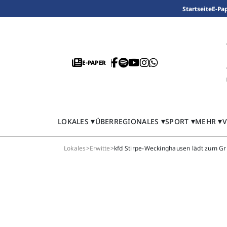
Startseite
E-Pa
E-PAPER
LOKALES
ÜBERREGIONALES
SPORT
MEHR
V
Lokales
>
Erwitte
>
kfd Stirpe-Weckinghausen lädt zum Gri