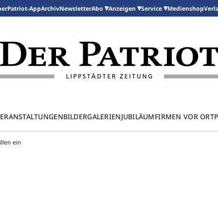
per
Patriot-App
Archiv
Newsletter
Medienshop
Abo
Anzeigen
Service
Verl
ERANSTALTUNGEN
BILDERGALERIEN
JUBILÄUM
FIRMEN VOR ORT
llen ein