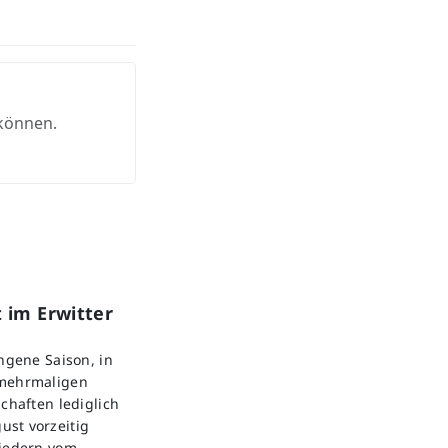
 können.
 im Erwitter
angene Saison, in
 mehrmaligen
chaften lediglich
ust vorzeitig
liedern vom