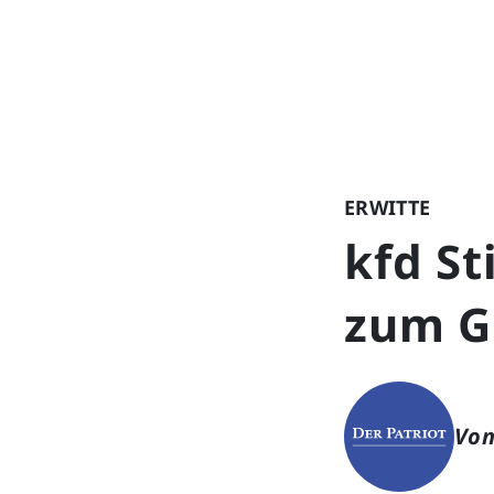
ERWITTE
kfd S
zum Gr
Von