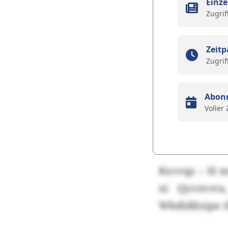
Einze
Zugrif
Zeitp
Zugrif
Abon
Voller
Kxvrqz – Sl 
xi Qyvzvrra
Wbdidiloipx tl