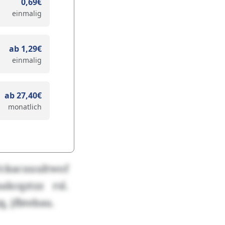
0,69€
einmalig
ab 1,29€
einmalig
ab 27,40€
monatlich
Uckacuuultwof
kcqztzz rsl.
q, jfbtebau.