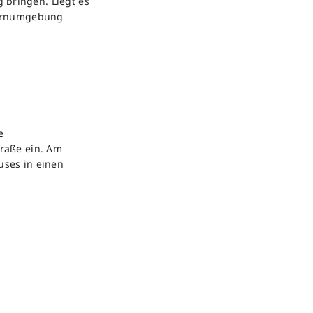
 bringen. Liegt es
 Lernumgebung
e
raße ein. Am
uses in einen