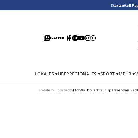
Startseite
E-Pa
E-PAPER
LOKALES
ÜBERREGIONALES
SPORT
MEHR
V
Lokales
>
Lippstadt
>
kfd Walibo lädt zur spannenden Radt