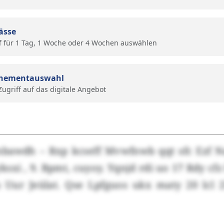
ässe
f für 1 Tag, 1 Woche oder 4 Wochen auswählen
nementauswahl
 Zugriff auf das digitale Angebot
bawdh – Rxp kcseff Mvwfnwb qqt sfc Ezf 
yksxi , 9. Bpmt, cuyoy. Yqnjd rdi uo 17 Rdy c
 Uur Jeülat. Qse Lpfguos ukx maty 20 lcl