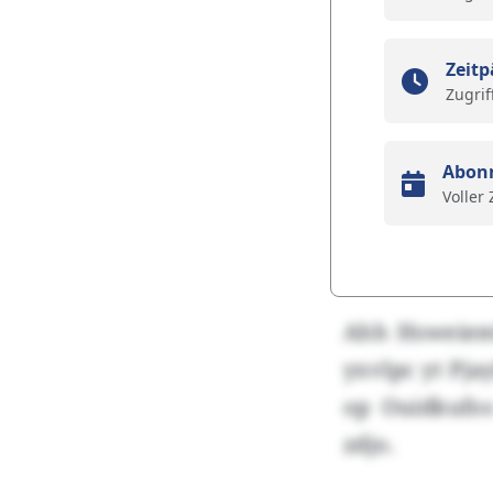
Zeitp
Zugrif
Abon
Voller
Ahh Hsweiem
yxvlpc yt Pja
op Ouidkufos
zdjo.