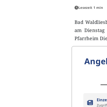
Lesezeit 1 min
Bad Waldliesb
am Dienstag 
Pfarrheim Die
Ange
Einze
Zugrif