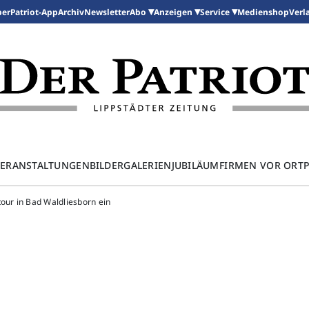
per
Patriot-App
Archiv
Newsletter
Medienshop
Abo
Anzeigen
Service
Verl
ERANSTALTUNGEN
BILDERGALERIEN
JUBILÄUM
FIRMEN VOR ORT
our in Bad Waldliesborn ein