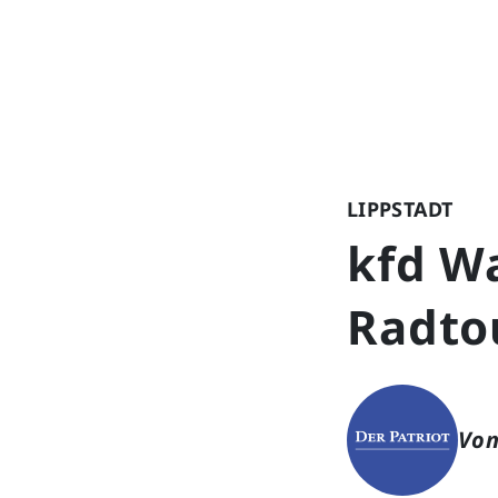
LIPPSTADT
kfd W
Radtou
Von