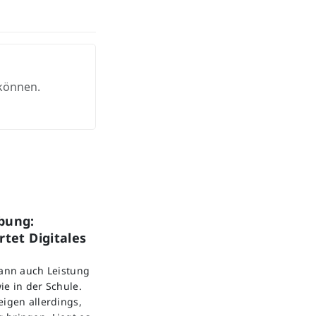
 können.
bung:
tet Digitales
kann auch Leistung
ie in der Schule.
eigen allerdings,