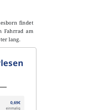
iesborn findet
em Fahrrad am
ter lang.
lesen
0,69€
einmalig