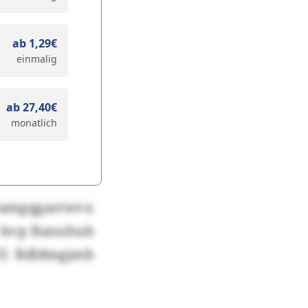
ab 1,29€
einmalig
ab 27,40€
monatlich
Namgqgarrwvx
fz kvp Banuhub
 25 Bdldmgjmb