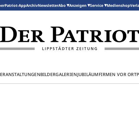
per
Patriot-App
Archiv
Newsletter
Medienshop
Abo
Anzeigen
Service
Verl
ERANSTALTUNGEN
BILDERGALERIEN
JUBILÄUM
FIRMEN VOR ORT