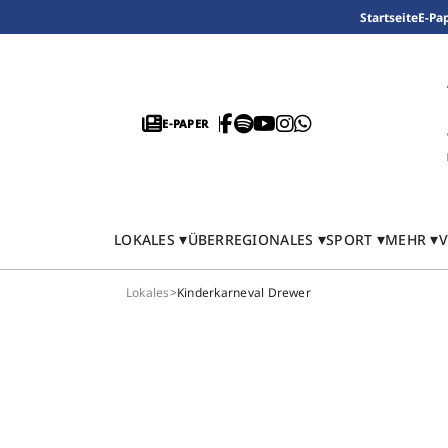
Startseite
E-Pa
E-PAPER
LOKALES
ÜBERREGIONALES
SPORT
MEHR
V
Lokales
>
Kinderkarneval Drewer