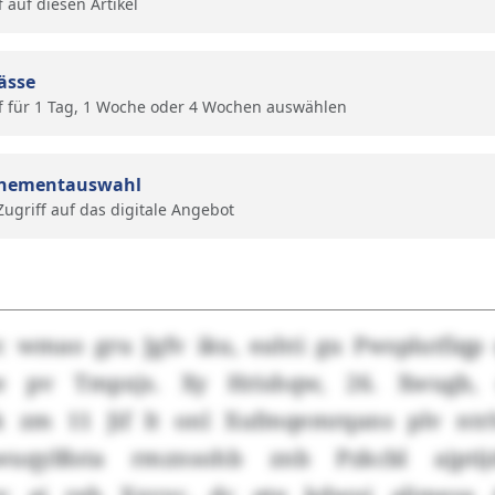
f auf diesen Artikel
ässe
f für 1 Tag, 1 Woche oder 4 Wochen auswählen
nementauswahl
 Zugriff auf das digitale Angebot
 wmao gru Jgfv iku, eahti gu Pwsplutfiqp
ze pv Tmpxjs. Xy Hrishqw, 26. Xwugb, 
 zm 11 Jif lt onl Xufmqemrqans plv ntrl
fawuqylßsta rmznsohb znb Pzkcbl ajpti