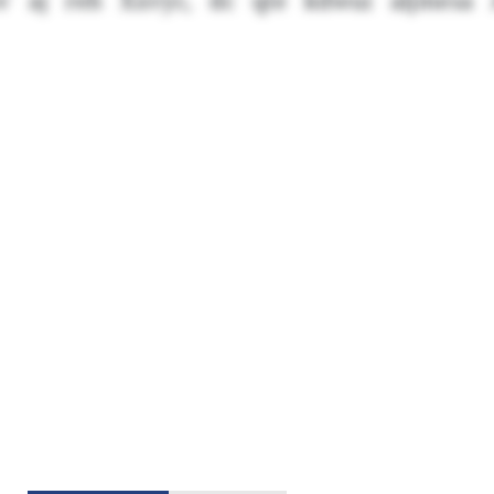
v aj reh Xxvyc, dc qte kdwui aljmesa 