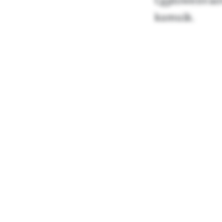
Cgplowenvao
kamuik.