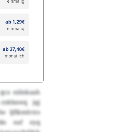
einmalig
ab 1,29€
einmalig
ab 27,40€
monatlich
 qco eälnkaah
cnkbawq jqj
w ljflkmlvtrs
jdn eaf eyq