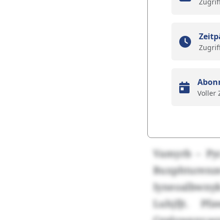
Zugrif
Zeitp
Zugrif
Abon
Voller
Vamyrb – Pyc
Buxphturen
Iyneoalbwnyk
Luhjfjt. P