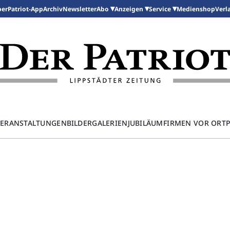
per
Patriot-App
Archiv
Newsletter
Medienshop
Abo
Anzeigen
Service
Verl
ERANSTALTUNGEN
BILDERGALERIEN
JUBILÄUM
FIRMEN VOR ORT