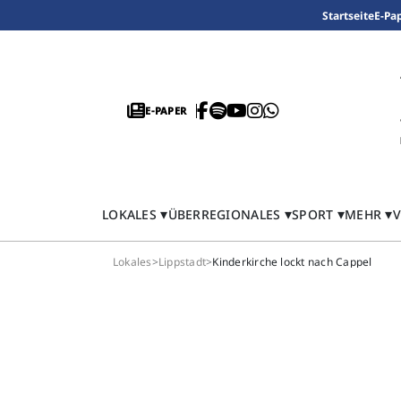
Startseite
E-Pa
E-PAPER
LOKALES
ÜBERREGIONALES
SPORT
MEHR
V
Lokales
>
Lippstadt
>
Kinderkirche lockt nach Cappel