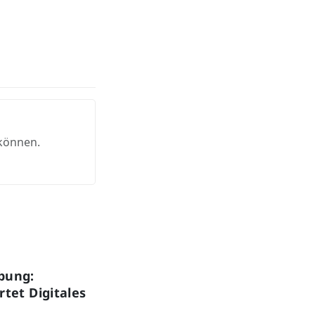
 können.
bung:
tet Digitales