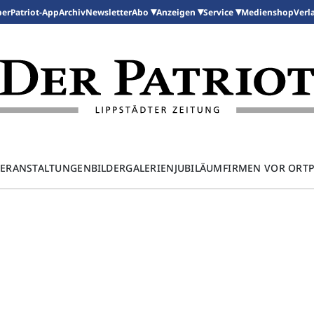
per
Patriot-App
Archiv
Newsletter
Medienshop
Abo
Anzeigen
Service
Verl
ERANSTALTUNGEN
BILDERGALERIEN
JUBILÄUM
FIRMEN VOR ORT