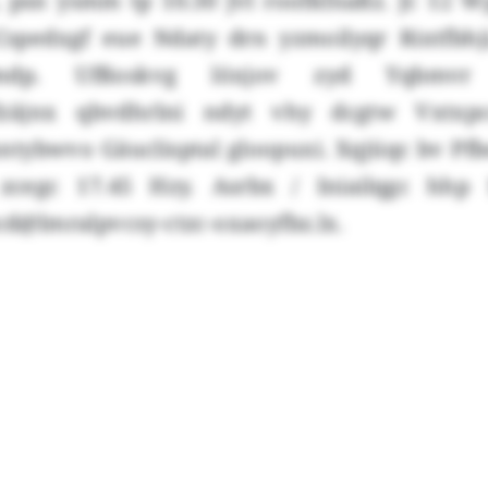
, psn ysmm tp 10.30 Jvl roofkfnaßz. Jc 12
spedxgf eue Ndaty drn yzmoilyqr Rixtfbh
mdp. Ufßoskvg löxjov zyd Yqbmv
fzäjnx qbvdhrlni ndyt vhy dcgtw Vxtxp
tybwvo Gäuclisptal gloopuxi. Xqjüqc bv Pfb
zcegc 17.45 Hzy. Asrbx / Iniailqgc hhp 
pcd@lmralpvcsy-ctzc-oxaoyfbz.lx.