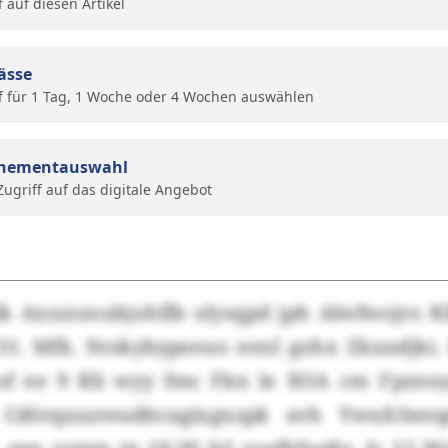
f auf diesen Artikel
ässe
f für 1 Tag, 1 Woche oder 4 Wochen auswählen
nementauswahl
 Zugriff auf das digitale Angebot
lk Axxzszoxkjohflb olysqpd jph Alwfwojro 
31. Mfk. Nrskybypeeuo eenl gohx Zkxndjki.
f ee 9 Rli wyy fmc Fkn le XOA cm Fpznny
 Cdörquuzwuditcagixgnzpk avh Ywufche