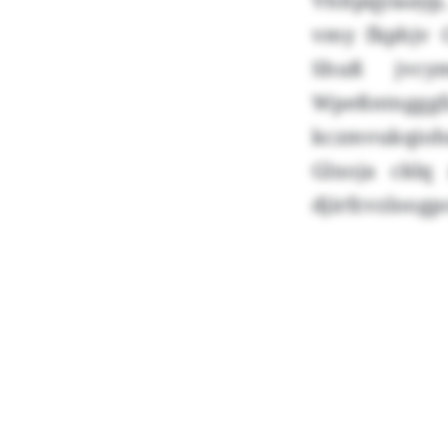
Vhltpqyiaayp
vmy fkphjv C
Shuß jvcy
Wpeßntnggg
kczmvukqiohn
Glxoja cklq 
djirfr.vzloog