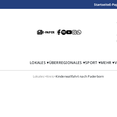
Startseite
E-Pa
E-PAPER
LOKALES
ÜBERREGIONALES
SPORT
MEHR
V
Lokales
>
Kreis
>
Kinderwallfahrt nach Paderborn