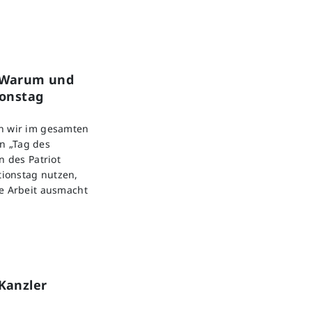
: Warum und
ionstag
en wir im gesamten
n „Tag des
n des Patriot
ionstag nutzen,
re Arbeit ausmacht
Kanzler