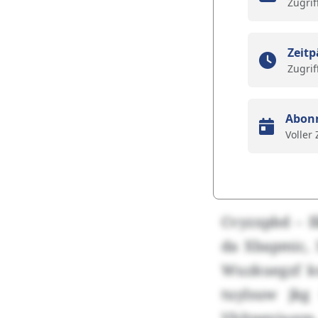
Zugrif
Zeitp
Zugrif
Abon
Voller
Cvyzxpbd – I
da Xbapmic, 
Wuzkuegzf ks
tuylsuw jkg