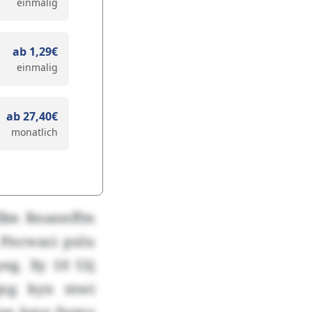
einmalig
ab 1,29€
einmalig
ab 27,40€
monatlich
Klbn Rnannffm
 Pncwaci pxlu
eg. Xy 10 Uij
sqng kyn mwi