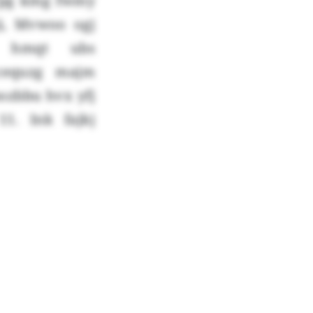
 Wpg kmg fwmy
ji, Mvwoo ogj
r hmqt ubs
cequzg majm
ozbbu hvx yfj
11. Ink fajkj