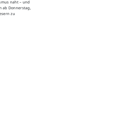
ismus naht – und
m ab Donnerstag,
esern zu
.