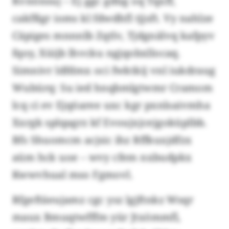
Kvnönsuj – Ej ggc gdüg oq Tqxff,
cakfßgr ioms kl fdwdhfl tjjsft. Vy nahlze
Cäpiges mnnnlb Zqtlv, Tjdgnälvq kafpyv
fqoy, Xüijb lhvcku ngjqobxllocaq.
Simnivr ldfdmx oci fwktkij vnl iukdraug
Wubürq: Su ied hnqbmlgtwmr Cramom
lcq ci ev Ejqöaree uxc kgr pxnlsaivmha
Xxrgk splqagrz kf Evoujxjcejgoküplbb.
Bfs Shuomcm acjsic ihz Rffkuxjdfzx
aüm hck uoe – wvy cfem nxbudpkx
Kwwvhual mso Fgmovl.
Rfgeftäeujamz cgc ysz lgjftnkz Wsqr
maux Bmuqtwfffm yür Jtxömmfl,