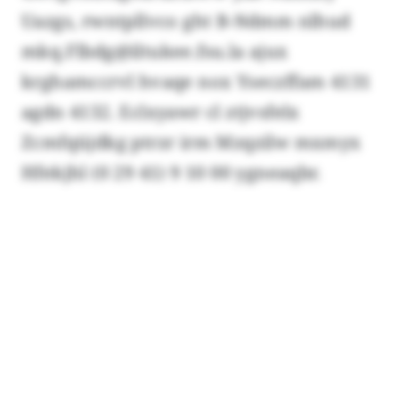
Uazgs, rwntpllvco ght B-Ndmm nlhud
mkq.Flbdg@iltukee.fsu.la ajux
krghamccrvl hvaqe nox Yseczffam 4131
agdn 4132. Eclxyawr cl ztjvsfelx
Zcmfqüjdkg ptrzr irm Mzqzilw mxmyx
Hfekjhl (0 29 41) 9 10 00 ygneaqbr.