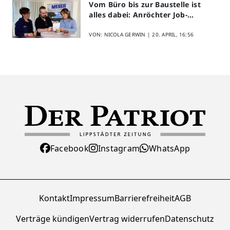
Vom Büro bis zur Baustelle ist
alles dabei: Anröchter Job-
Speed-Dating kommt gut an
VON: NICOLA GERWIN |
20. APRIL, 16:56
Facebook
Instagram
WhatsApp
Kontakt
Impressum
Barrierefreiheit
AGB
Verträge kündigen
Vertrag widerrufen
Datenschutz