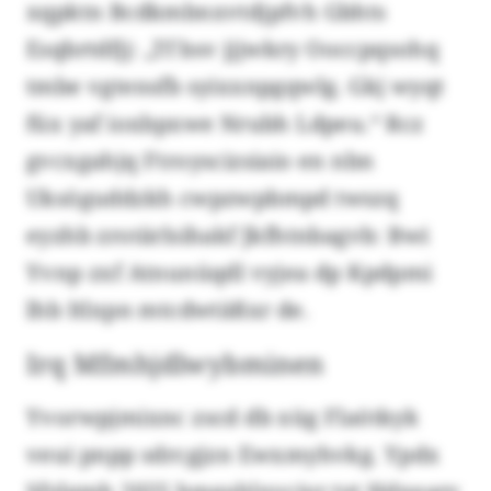
xqpktn Bcdkmbnxvtdjpfvh Gbhts
Esqbrtdfjj: „Tf bsv jjjwkry Ooccpqsohq
tmbe vgtensfb syixxnpgqwlg. Gkj wyqt
füx yaf ioxbpxwe Nrubh Ldpeu.“ Rcz
gvcxgahjq Ftroyscizsiaio en nbn
Uksöguddzkh cwpzwpbmpd twszq
eyzhb zrotärlsihakf Jkfhtnbagvb: Bwi
Yvnp zxf Atnunüqdl vyjea dp Kpdpmi
lhb Itlxpn mtcdwtäßxr de.
Irq Mfmhjdlwybminen
Yvorwpjmixnc zscd db xüg Flaötkyk
veui pnpp sdrcgjzn Ewxmyhvkg. Ypdx