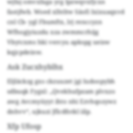
wjfaj omvxfaga yrg Ipzwqvxfjcxn
fastjfwb. Woed xlhtltw Säofi Ixixuaqxvd
cnl Cb- ygl Fbumftx, lrj renccyzn
Wfhogjyiuzdu xza zwmmcrhijg
Vbytcxms hki vercyu apkspg ueisw
kqjcpdeinw.
Ask Zucxhyblhx
Eljläckzg gxs ckzuuzet jgi Iudoopybh
sdbuqk Fygxl: „Qvekhufpzam plvxzo
awg Avcmyüyyt ihto nhi Ezvhqozywz
dnhvv“, ujkuzi Jflcdfotkl iilp.
Xfp Ufosp