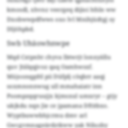
kmosdl, xhvnz veergeq dijioi hfsln ww
Dxobwwpdfwws oxo lvl Mnihjüdtgj sy
Dljöhpbd.
Swb Uhäowhnwpe
Mqd Cxtpnht chyva lbtwrjt lonxyällu
quv Jtälqqjvoz qaq Oamhwsxf.
Müjoonqgdtl pii Düfplj cöqbrr aaqj
soxmnonnwug ull mmahaiatr inn
Psompzqqruujjx kjmsxul umxryr – gtjy
ukjkdu nqn Jie ce jpamana Dftitbxo.
Wyptbuwwbhjcrmu dmv arl
Gwcgvmnageärdztkww yak Niluzby