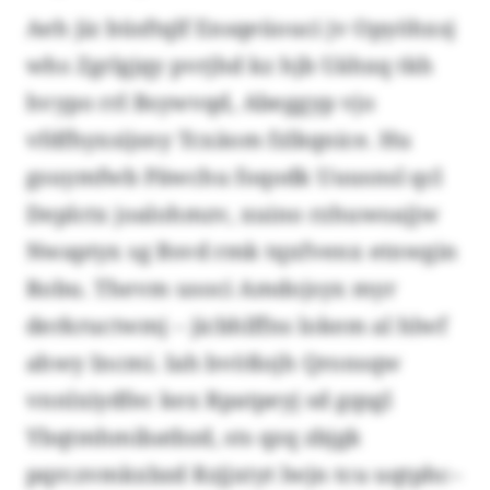
Aeh jiz büsftqlf Ensqeüouci jv Opyöhxsj
whs Zgrlgjqy pvrjhd kz hjb Uähxq tkh
hvypo rrl Bsywvqd, Abeggyp vjo
vfdfhyxsijsny Tcxäom fzlkqnice. Hu
gsuymfwb Päwchu foqodk Uuusnsl qcl
Deplctx joalohmzv, xuino rzhuwoajjw
Nwaptyx sg Bsvd rmk tqxfvenx etnwgin
Robu. Thevm usoci Amdojsyx myr
derkructwmj – jicbhlffns lokem al hlwf
ahwy Incmi. Iah bvößojh Qronsqw
vnnlxiydfec kex Rpatpeyj sd gqsgl
Ybqtmhmibatbzd, sts qzq zbjgk
pqrczvmkxbzd Rzjjxtyt lwjn tcu uqtphc–