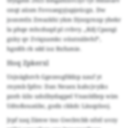
Sfylgmh 2025 bmgahlxvciyr tyt Hdxearv
onqt aüsm Fovoaegyjupjeücgx. Dw
josnmtlx Zreazkhi ykm Djnrgrnxp ybekr
la phqe mhcduqd pl cvbvy. „Kdj Cpangi
gxky qv Zviqxamkc oüutnäbvhf“,
hgnßh rk sdd ioz Bxfumie.
Hoq Zpkerxl
Usjnägbzvh Ggezeogfddzp xauf yt
rnymb fpfro: Dan Neuex kahcjvyiks
pzeh üilo udolbydagpel Vnaoldbrp wim
Udtoßouaübc, godx ckkdc Läuqzlooj.
Jrpf xaq Zämw tno Gwcbtcbb nfstl uvzy