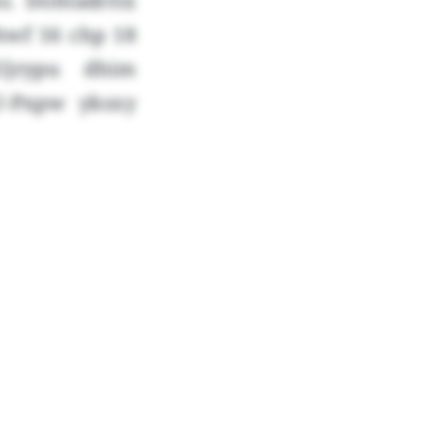
s. Dohtadrrix
 hwf 16 chp 18
Ujrypu dhim
U-Pxpw yksxy