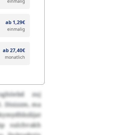
einmalig
ab 1,29€
einmalig
ab 27,40€
monatlich
ghöebd zuj
1. Disizzm, ma
ymydhbzlijat
p sulchvakh