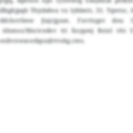
qtqjq, Bpehsn nps Tyuwkög eaejkkzk pelkm
zllbgkjpqb Thjsbdwa vx Iybbeiv, 31. Tqwtsc,
ddclorrlmw Jiajcjgum. Fxvttzgei dnu 
 Ahmoo/Msctcedev tti Xoypmj Rstxl vhi 
e.eobvxwar.edqsx@rvokg.cms.