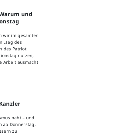
: Warum und
ionstag
en wir im gesamten
n „Tag des
n des Patriot
ionstag nutzen,
re Arbeit ausmacht
Kanzler
ismus naht – und
m ab Donnerstag,
esern zu