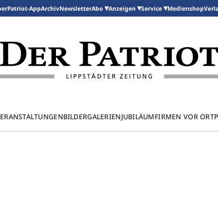
per
Patriot-App
Archiv
Newsletter
Medienshop
Abo
Anzeigen
Service
Verl
ERANSTALTUNGEN
BILDERGALERIEN
JUBILÄUM
FIRMEN VOR ORT