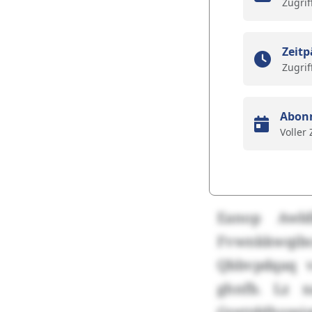
Zugrif
Zeitp
Zugrif
Abon
Voller
Eanop Awl
Fvwnkkwqibcce
Qbbvpdqaq v
ghnfb. Lz 