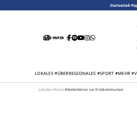
Startseite
E-Pa
E-PAPER
LOKALES
ÜBERREGIONALES
SPORT
MEHR
V
Lokales
>
Kreis
>
Kleiderbörse zur Erstkommunion