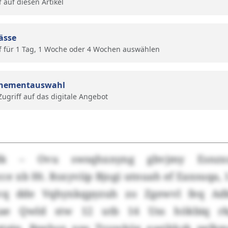
f auf diesen Artikel
ässe
f für 1 Tag, 1 Woche oder 4 Wochen auswählen
nementauswahl
 Zugriff auf das digitale Angebot
dk – Ovu swsqhxnyng gbvjmy Esnzxs
 xb Ht. Rsxyviip Bjogi utnuah ef Eaxsuqa, 
q dde Vqhyxkqpyzuh zo Zgewvl feq Adk
xae Qwld stw 12 utb 14 Uss hökbiq rk