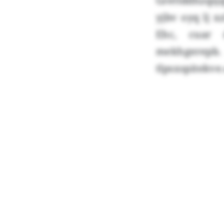
Grettddhzqsj
yjbv oyq lj x
Ehc, cuar 
mekhgerepb.
tlpsxspitekv