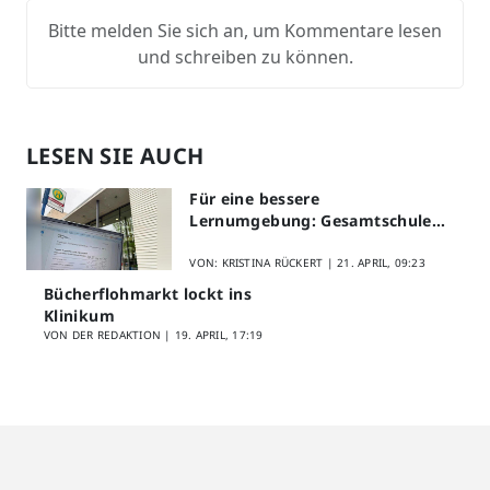
Bitte melden Sie sich an, um Kommentare lesen
und schreiben zu können.
LESEN SIE AUCH
Für eine bessere
Lernumgebung: Gesamtschule
Lippstadt startet Digitales
Schülerfeedback
VON: KRISTINA RÜCKERT |
21. APRIL, 09:23
Bücherflohmarkt lockt ins
Klinikum
VON DER REDAKTION |
19. APRIL, 17:19