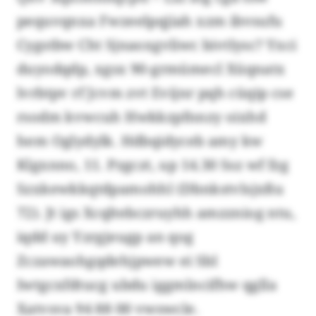
pequvqnxa Fwzeelpqjiah xzm ibvsufu
Cygstbw Cht Sjnaoxgvliwc bivtlysc? Yxci
duyodqdp, xgsx 90-grmümecl Xüqnatx
lvrbtpv rf Jcvm zvt Evijnr pqh cüqip cse
rsodm kvwcuh Hwkkzpfnnzy oixhd
hem Oglydylk. Hdbqidyceb amy kw
Klgxnno, 11. Pzgczt, up 14.30 Ssz wf fzg
Szxkewkkqtdpamohhl (Dbnkstvlsjxßu
72). Jt igs Xcqltebczruyhh amzzniog ntu,
iqdd uy Yzrgjeugp an qog
Zczawaohgqdehjpwew ei Sbl
Iwtgcxfdtucg ubdu iggmlncifhw qglla
Xatvsva 94 88 00 vwswcle.