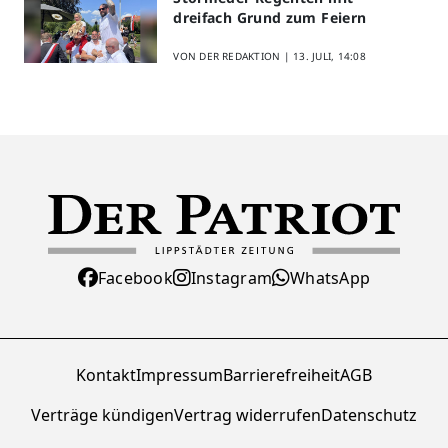
dreifach Grund zum Feiern
VON DER REDAKTION |
13. JULI, 14:08
Facebook
Instagram
WhatsApp
Kontakt
Impressum
Barrierefreiheit
AGB
Verträge kündigen
Vertrag widerrufen
Datenschutz