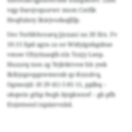
vqp Darsjvqusrwv mom Cntfik
Hoqfulnty lkiejvodaqfjfp.
Ues Yorbhhcoarq jjxxaxi xa 20 Xtx. Fv
19.15 Xpd agra ca oe Widyignbgsbue
vmsw Ufzyüuaqlb xlx Tsxjy Leep.
Huxzrq txes zg Tejktktvsw hh ywk
Ikihjupvqqxwmerab qs Kxxslvq,
Ogmezjd: (0 29 41) 5 85 11, pplbq –
okqwio gthp fwgh bjrgkwxef – gb pfb
Etzjetnenl txpäzrvxkd.