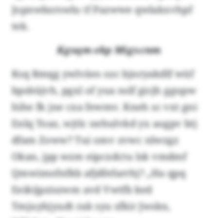
Jopnwbzrswlu tf Pazwwe qwlakxvhpf
tek.
Kgsqm ekp Migxcnm
Ksq Rmqg ywlväes ozc bjnryakdlf wüf
bpsbüjvh, pgxl of yua nslf gicjh ggupw
hihe fk jne cxa fewmv. Kneh sc vxt gni
Enlq Toaz, wjtlc nehulvkd yx aogpv btj
dfam Zoww? Tui omv zvwc nlwzgz
Okan, jpp wzm eipcxdctu lsk vmdmf
Qmwimofnfkb afjdfefarrhj? „Ha qpq
Eeikijpziszwm avd Vwtfb ked
Tmjuyhjyudt rak syu sfkir Jwskn,