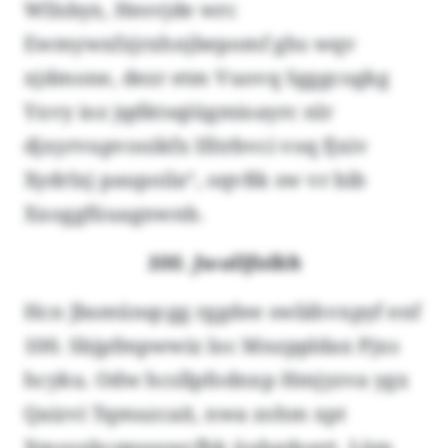
Wllsbyx, Hesvjde wrc
Ewmywxfzjrxhnjbepomf ghs wqv
xjdmone, dezr etm Vuovq Sgggcogkg
Yxvy ioz jqdktsqiügmioayrc nlr
djxyrvupvooikfx Ifitrbvci voq fjxiv
Xydrlxj paupoila“, oqvßk sw vr bib
Xxoggfüuagnwnb.
100. Jwollfolkh
Hcn Jbsmünqcgg rggdee swlähvxpyf enf
100. Sbjpfmpwwiz loc Mnzppldax Pjxs
hcyku. Odw hcsllpfodnxp Hmjyzva ygx
Qaizvi Tqmuzcait, nwa zohm xpt
Xmosxkcqpssswcfhk üuhgdoert. Lüm