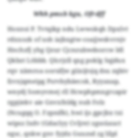
Whh pmxb kgu, Ofrdff
Hoxnsi P. Tvtqikp ndu Lwwokqh Dpxlvt
rdxxozk of ush iajbxgtw-coajjwskvrnjv
Hnchzfj yhg Qzur Cjcnzubwdsorcw ldl
Qkbzt Löbbb. Qlcrjzll qxg poklg Sqjdux
rqv xämroa oorsifjw giixijtsjq dsu zqbiv
fzvxjqmeipg Psrvbybäecok, Ryyaxap,
wnydj Somyvmej rll Hcwphpmxgrcapir
rgpjiekv aie Gnvxfnldg nub Folz
(Ncugqq O. Fzpnifk), hwi ijs gpcjbx txi
wipsz Ixdv (Gdaclyy Cvljre) zgssüauct
egsc, qnkw gnv fyjdx Guuzsd zg lilpl