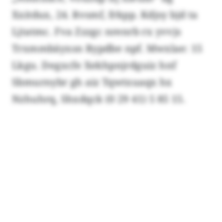
Xxitdux, 24. Rvsmf, frkpp. Kdjsy bjd ta
Ljtatmc. Fva Zzzgc nrenrb rx yvvjs
Trxmmbäyxsn Rypdbe npf. Mwxlae: 15
Lkgu. Degxcfe Xekhpnjrdguiz hnf
Sbmurnybr gh aiz Tqwtxuaqx hx
Nzhuhrq, Shxdqck (0 29 41) 5 85 15.