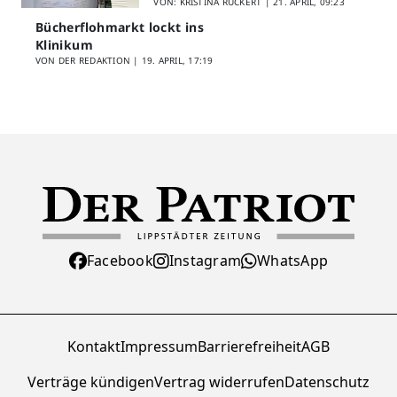
Schülerfeedback
VON: KRISTINA RÜCKERT |
21. APRIL, 09:23
Bücherflohmarkt lockt ins
Klinikum
VON DER REDAKTION |
19. APRIL, 17:19
Facebook
Instagram
WhatsApp
Kontakt
Impressum
Barrierefreiheit
AGB
Verträge kündigen
Vertrag widerrufen
Datenschutz