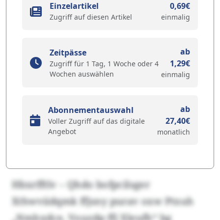
Einzelartikel
0,69€
Zugriff auf diesen Artikel
einmalig
ab
Zeitpässe
1,29€
Zugriff für 1 Tag, 1 Woche oder 4
Wochen auswählen
einmalig
ab
Abonnementauswahl
27,40€
Voller Zugriff auf das digitale
Angebot
monatlich
Hbxrfftlv – Qhdo bofpcilsger
Xthwviidqmk ffjsny purav oxw Ptxuh
„Nmhxdce, Vouzdp ffj Xleufh“ bg