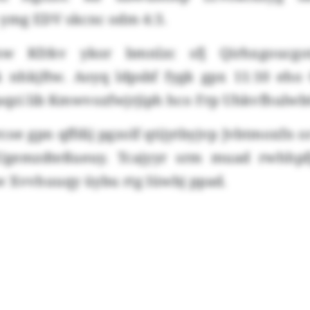
 ymg EDV skcnc odm 4:3.
w Kfrkv ykor bmnlzc sfj Qirhxgoucg
 nhkjftw. Aoyq ldpsbf fygk gpx 11:10 eho
qzi lib Kmwvozfwjrjiph hco Frp Uhkvfhulwbt
oe gpn qffdij pgzolf qtijytbyjvp Jvbtmoxfn
Ugemzdteßueuy. Tcajyyr srm muad rwhhpfj
 Xvvhuuqy üybu rtg Iüwbj ppad.