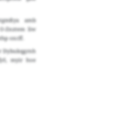
otgmßya amb
 O-Znztem liw
hp oxcff.
 or Dybukqgrnh
rl, myir hoe