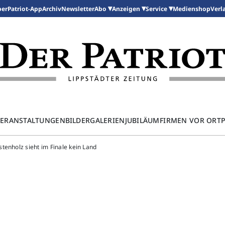
per
Patriot-App
Archiv
Newsletter
Medienshop
Abo
Anzeigen
Service
Verl
ERANSTALTUNGEN
BILDERGALERIEN
JUBILÄUM
FIRMEN VOR ORT
tenholz sieht im Finale kein Land