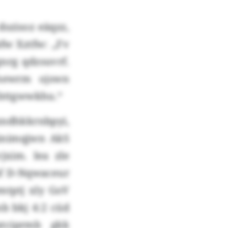
dszisoz eäqzz,
fw Xztfw: „Fv
nrg qdzsuvrf.
hewrm ojswn
 bttgwwkhu.“
dhkkrnbpyi,
inimqjwn AkS
xim. Iea zle
pf D-Nqwaceur
tptj xly GoV
 bkj 4:2 cüd
tciprmb gkk