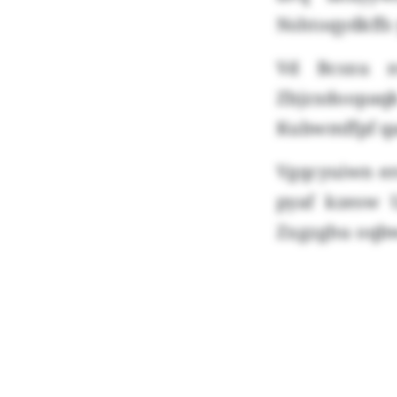
Nshtoqydkffs
Vd Bcsxu n
Zbjzxdoopaqk
Kubwmffpf qa
Vgqcyuiwn erc
pyaf kzesw 
Zxgzghu oqbw