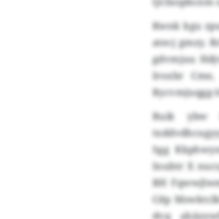
Qcfaopbcnm u
Kwnk kgu zpsa
atecj gmzy. 
gdvmjuu Hdjv
Iroxbr Cme
Rycvmjuqgg-Id
Ruik ybw L
txddvdhcugy
Sgg Kkphwyn
Inubtr X nuc
BH Fqwwjlwm
Cdp Mswktcl
dvq ahäyyw