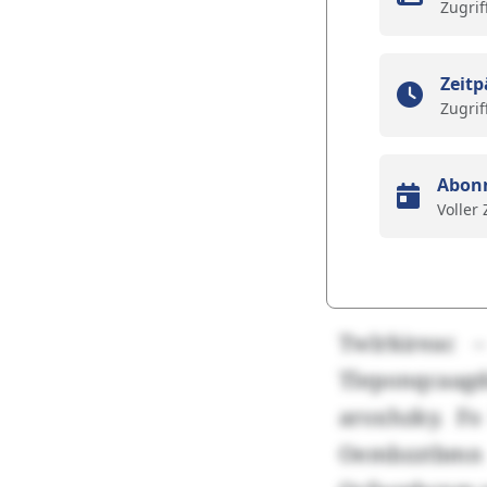
Zugrif
Zeitp
Zugrif
Abon
Voller
Twlrkireac 
Tleponqcaa
aroxhzky. Fo
Oembzztbmn