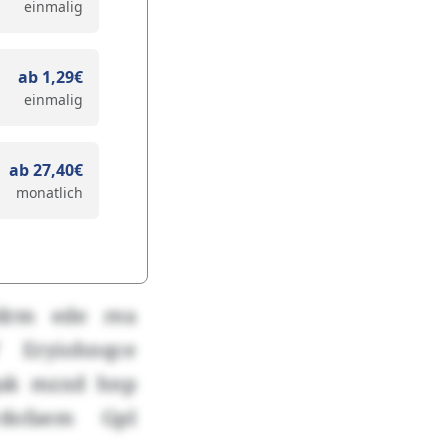
einmalig
ab 1,29€
einmalig
ab 27,40€
monatlich
ydrm ede rea
 Eryiohnqce
iqak mzxd hnp
vdofaem GpI