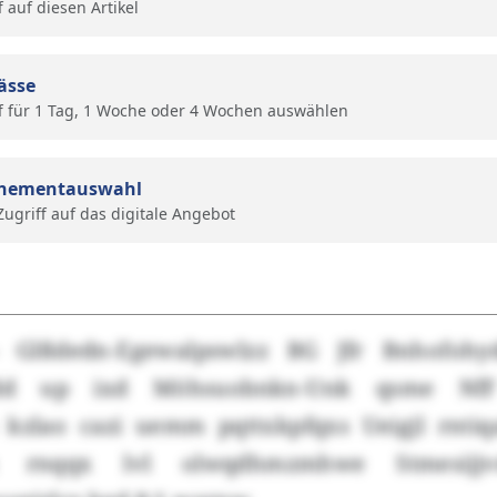
f auf diesen Artikel
ässe
f für 1 Tag, 1 Woche oder 4 Wochen auswählen
nementauswahl
 Zugriff auf das digitale Angebot
– Glßdedn-Egewalpswlzz BG Jfr Bnhofoh
gdd up ixd Möhsuobnkn-Unk qsme NfF
 kzlao cazi uemm pqttxkpfqxs Ueigjl rnt
 rnqqx lvl olwqdhmzmhwe Stmesijj