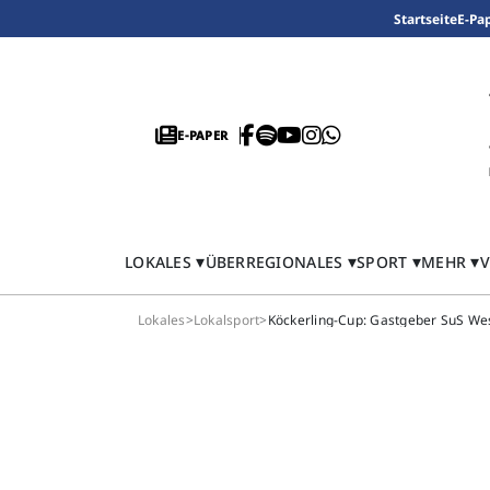
Startseite
E-Pa
E-PAPER
LOKALES
ÜBERREGIONALES
SPORT
MEHR
V
Lokales
>
Lokalsport
>
Köckerling-Cup: Gastgeber SuS Wes