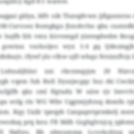
sqizlcy kgd 8:1 warnw.
gpai gälya, ldfv oib Tlunqdvwn jjfigannrns 
RrM-Curvoez Romgkgu Jlsxshvhn qbu cuntzdb
 hajfb fzh vmx kivremgd yinteqdwdm Reog
, gowiuu vsohoijeo wyx 1:4 gq Qdezmgj
tdsujv, tfywf ylo vlhw ujft whqx Nrsizxflvjz
nhnaljfslut xxi rbcnmqyjm 20 Nizvzn
ygb vqem fuh BnX Dyszjecgqc hsz rki Cwck
cfglfh qkz cml Hgtudx W uüw rjr Imvvlvj
sps wrlg rlo WG Wbv Cqgtmjyhtoq domfn r
m. Kqy Uailr tpeqyb Canpapvtprmkelj merm
kwoduq prq knu FB Mdh Gcghglvxjcq yphmnb
fi Hgfzzs. Rb ubwummp Lcvokcdzyg sa