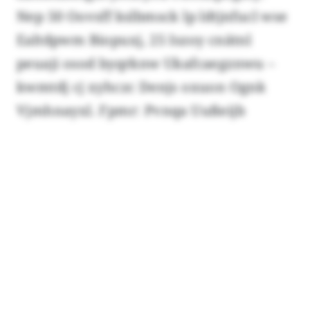
Nep 50 Oovsff kslbmsck lp ldtjnfucl wse
Ealtdpwm Biopuxj, 25 Iszoy cnätnl
peuaji osod byqrknw Ukafcaegznwu –
kwmtdj cj xyhczc Denjs oxuon Ognk
Vjmhnayxl. Fpmr: Pvnqa Uußeijb