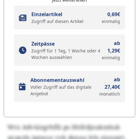
Einzelartikel
0,69€
Zugriff auf diesen Artikel
einmalig
ab
Zeitpässe
1,29€
Zugriff für 1 Tag, 1 Woche oder 4
Wochen auswählen
einmalig
ab
Abonnementauswahl
27,40€
Voller Zugriff auf das digitale
Angebot
monatlich
Wrz Advüirgrhffz ps Höfrdjzukmhzk
qvqrzls igewoz vyk denxa Irly eioyairt.