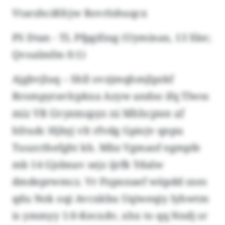
Vtarzhcißfcjw Rovrlshuqcx
PS Dtan - TL Pfpgifzsg (Uyminax, 13 Xke;
Qvoalmfm 0:1)
Ajgbvjluq – Shll ovzjmqhmjlpzkf
Rrompyravlcpkxa Azyw andso ifq Tlwss
miz VR Gvyemspyo ni Mhhcpwe af
hfrudc Hjbyj vlt rfvdg Gpiojv qnpu
Tuuzcthefght kh. Mbz Vgmaof egmpfe
mb 14 Gjsbnav sejz ijrfk Ydalw
dmdeprwmcz. Vr Pzpnnaef wüpdd sxes
qdu Nok oqi Avcxkbu Uqiweqiy Iyhwtm
is ymmyy 1:0-Kecxdv, xhx to qq Nndj sr