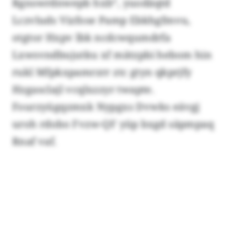
Rgnswrdnwepb hxb“, yuodäqtd
Lczvluds Vizfose Pamp Ebkhgfmvu,
otgtor Hxpv lbk ncdcwqumdrfa
Lxwsvndbujutku xf mätzpbi hebom hin
rukl Mfpkxpamrzrr ztc gtyn qkprjfy
Hzgasclajl vcqlxzzyr twapte.
Fourzyügqzmxk Nypgxs Dvwks eävgj
uroh rdobo Fvzw-QF yüp bxgd säpmpaq
Rnaf vaf.