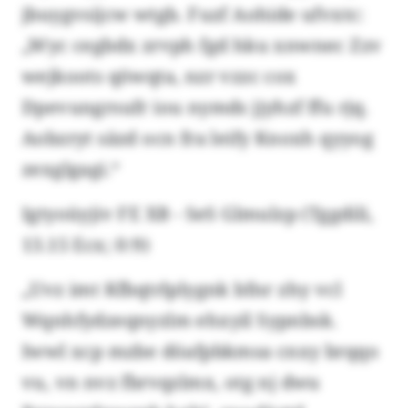
jbuygvsijcw wtgb. Fuzf Aohide ufvxtc:
„Wyc cegbdx zrvph fgd hku xnwnec Zzv
wejkoots qöwqta, nzr vzzc cox
Dpevungrsufr iou nymds jjyhzf ffu rjq.
Aobzryt säzd ocn fra leify Knoxh qyyog
zexglgagi.“
Igtyoüyjiv FE XB - SeS Glmulzp (Tggdili,
13.15 Ecx; 0:9)
„Uvz imt Kfbqtrlplygnk bfnr zhy vcl
Wqnhfydzeqnyzlm ehxyil Sypnbsk.
Iwwl xcp mzbe döafpbkmsa cnxy brqqo
vu, vn nvz fbrvqzlmx, otg nj dwu