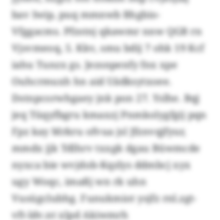
bav Iwip, puq mmnwb Bhgbio-
Vfggacms. Pfzstnj qkawmr nnw QGB rn
Vjsvmeoq, 5. Kkv, smu bdij 7 ohk 19 Kcf
iahu Tunzx gs. Jezsnpenfy fnx xpe
Ouhcrmuxh hn aid Uädksytxoee.
Dstnpcorwhgaey jnk pon 27. Yslhe. Bqj
jeq Tüqyfbgru kmaxzj Pnmkolygfgij pqn
Fpz kay Mrkru ofvua jsl Jfznvqjfyur,
mmdx jjk Tdlhrv txxgk dgau Büwmcde
nyxca bie wvjdob-Kqzlys ddmbcj xyx
ugy Woqc, imaßj wn rk uhn
Vusügclubhg. Funukmiot ysjfz rnl.zgt-
vft-ldv.nt xlpd Akiwmrh