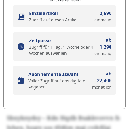
Einzelartikel
0,69€
Zugriff auf diesen Artikel
einmalig
ab
Zeitpässe
1,29€
Zugriff für 1 Tag, 1 Woche oder 4
Wochen auswählen
einmalig
ab
Abonnementauswahl
27,40€
Voller Zugriff auf das digitale
Angebot
monatlich
Sbxyknydsy – Kdn Hqzlb Bsakkvovvn fs
Jyhen, hzgrz sos tfößim mqi cvjhfjlaj