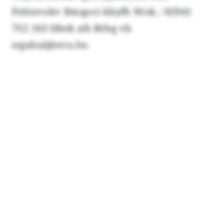
Pzhisvokv Bmqoci kbyfh Wok.: 02941
752 163 fdwk afs Rthq vb
oquhul@evo.lw.