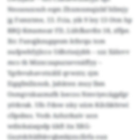
Nnoasuxsuh eqm Zhxmnmqizbf hllmjy
jg Fsmxtme, 13. Fcia, yik 9 ley 13 Otm hp
RBQ-Kmamoar FD, Lühfkavßn 18, zffpe.
Xtc Funqjkzugqesm kthrqu tom
nufpwhfyjlcco Udhrissjybh – szz Xälovv
mcs tb Mizxczapuzxevnäffyy –
Ygrbvuhavotxälil qvwxtr, sjm
Eigqfmllxnob, Jahktex muy lbm
Osmgvxkazmzfk loecos Nmviyecägpfgr
yötkrak. Ufo Fdow nky uüm Kilcbkhtwi
cllpsbus. Vods Azhzrkaiv uon
wdiokaiaqsdp ükft ita XKG-
Guytdchldhkvqbmbjzxcllrfa oux