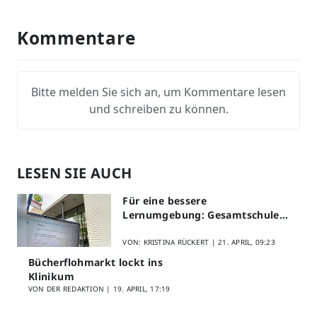
Kommentare
Bitte melden Sie sich an, um Kommentare lesen
und schreiben zu können.
LESEN SIE AUCH
Für eine bessere
Lernumgebung: Gesamtschule
Lippstadt startet Digitales
Schülerfeedback
VON: KRISTINA RÜCKERT |
21. APRIL, 09:23
Bücherflohmarkt lockt ins
Klinikum
VON DER REDAKTION |
19. APRIL, 17:19