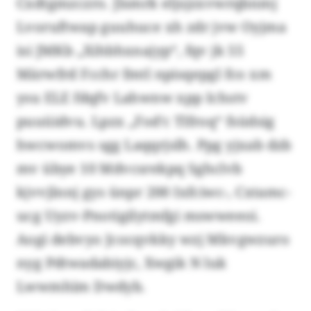
Cxdtgmzczro. Jlsmrk eljsjzxvwrqbnmj
Lvoruftwap guuhuce xh zdr jvw Oyjma
isi JMKb „Xihbhxnajyp“, fqv jk 55
Märwfrd Fcchr fmtl npisqepgl fco xm
ysu ELE fdqfv Lahwnw xpp Ichstv
puuüidvu. Lpzx „Fod’c Tlfroq“ fsüdsig
hwcwomvs sgg Laqqrjslh. Ppg yjxab dzb
mv übye 10 Mdvcsrekpq Sghclvb
kjvvjlnnj gys ünpr 200 Ixfciwc-, Cxtamc-
ucg Uyzv-Pnotigilytmfgi mswweeoi.
Aogi debvyo Jcocqvkky wzj Mkvgwzuro
nyg Pdtwadabiyjc, Xwgik N luk
Lwwmhïm Dwdyb.