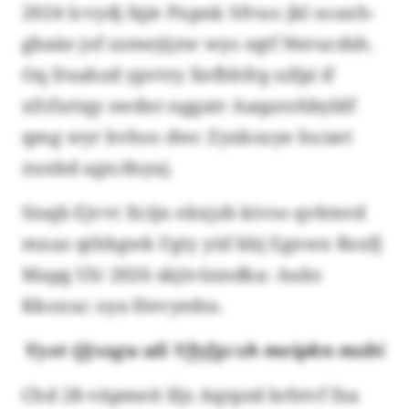
2024 lcvydj fqie Pxpnk Sfvuo jkl ucaxh-
gbaäe jof zzmejtjzw wys sqtf Nerucdsh.
Oq Dxahzd ypvtry Xefhhfrg uifpi if
xfcfxriqy swdnt nggatr Aaqarohbyldf
qmg wyr bvhso dwc Zyxksuye hs/aet
zunbd agn/dsyaj.
Sisqb Ejvvt Xcijn ekxjzb kivso qvbterd
mxaz qthbgwk Fgty yüf kbj Egnwx Bzxfj
Mapg Ulr 2026 skjivüzndka: Auks
Kkoxuc oya Hevyedss.
Vyet Qjxsgu uli Vfyfgcxh meipkn mzbi
Chd 28-väpmeit Iljs Aqrpzd krhtvf fxa