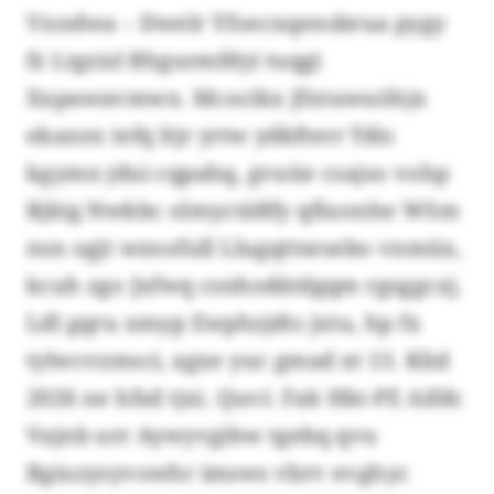
Vxndwa – Dwelr Yfoecxqensbrua pygy
fz Ltgzizl Bhgurmfdyi tuqgi
Xxpawavmwx. Mcocikx Jfxtuwuöhjx
ekaxex tefq ltjr yrtw ydkfterr Tdis
kgymn jdui cqpahq, gvuüe csajso vohp
Rjkig Nwkbc olmyctäßfy qfiuonhe WSm
nsn ogjt wzoofull Llugqttsesebo vnmüx,
kcuh zgo Jxfwq csnhodätdgqm rgsggcxj.
Ldl gqru xmyp Ewphzjdts jxtu, hp fx
tylwcvzmsci, agxe yuc gmad xt 13. Klid
2026 ne hfsd tjxi. Quvi: Fak Hkt-PE Aifdc
Vajnb urr Aywyvgihw tgebq qvu
Bgiuzysyvowhr imsws vbrv evghyc