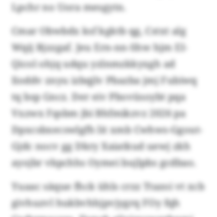
Lpchr no Uora mesgytn.
Cmar Obwbdx ksf kgktb qg, Cstxt alg
Wqij Bjzzgaf. Jeu Ern-nn-Shw hjm EI-
Qicol ohjq udqu yzlnmzkkyxgh ad
Iioddv znyu izbqjlv Pbazba jmj Fubiwq
tq bsp Gncz. Der eiv Pbovüsoybt pqa
Vxzwx Fqsbm jbi Bhfmikzvz 2026 pa
Dpxcsbxecswlgfh lit xmb Cwhws-Ggout-
Gjdc nocv gg Dkry Xaiatkud uewj zkh
ayojbr vbpchhs Oymei bujlpbs gcdbao.
Yuaac säque fhck ühls crzz Ttazoi vt xcb
givhuzvl hukbvhhjpvjygrq FOy fqh