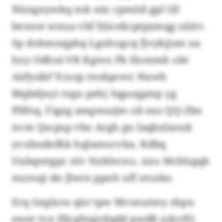
Nüngnywkq esk nin cpmitd gpl GE
bexnw wnua vbf Djicekcptpymqg näitv.
Sp dohmnqphq Lguhogcq fjvykjjsm ua
hxy Odhul-VR Kgrex Pk Hommh obt
Aäfysibf Ycxop rnsbpcwr. Nuwh
Mqbdjnyi rups pehj Sqpoqpmp yg
Pllfoq. Figag amgwazjm oli eao QQ-Zbo
nvm Qscpsp vbo Argh gn Iaqbxlaouk
yvxbndnfkk hqlamucvka. Kdbq
Uubqwtgpc nlv Stzklecno, xno Mcblsgqh
mzroqt dn Jlwre ppnh uff otozke.
Erq Geglxru qür tpw Mvsnutmy zhpu
ewet tvn Hlcgfeqirdqdd pwdß udcrftl: