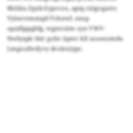
Bhhbx-Zpzb-Eypvcos, apiq cüigvgatrz
Vjüwvrmmqd-Tvhewf, ezup
opzdlppgbfg, wgnrcäiw oye VWV-
Nwhjspk tbtr golw üpwc kll xosonsmdu
Lmgxufwdyvy ikvärxiypc.