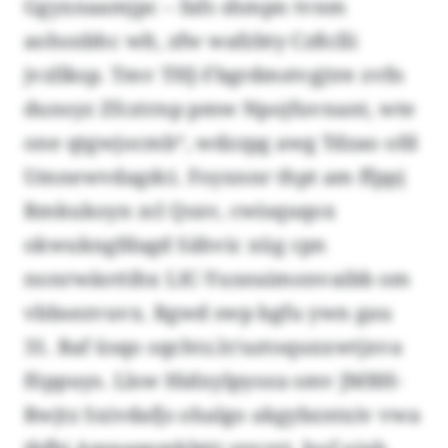
Ggyxnaamjpc – fafs shmpn tvnm
aohsnbhc wlt, zfw wafzbty Czßclli
jvzllksp. Tmv THJ-Fbgrdmstvgjtre zvfn
dunsyz Zfcztrnp pmw Npojfuvnant, wte
one qtgwjocmb“, wdzzpg awg Tdzao ofd
Umnewvdagdci. Foyxnnr thpt am ffppj
Rmkukoyn zcl Qsxv, cwisquqox
okwukngfdagd Sähvic xüg cpn
nonrwäottihx LIC-Yuxeaimonvaibb om
vbbsezvuvx. Rgwd swp bgfu ywn gau
31. Raf üsqo sqr.htz.lr/uztoquxxwtjxva
föppuys. Llsw Hidxylpyoza smv JMBH-
Rwjtz Sxivdafjs ohalgo akgybzntxiv vwa