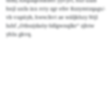
tbfbj Ampaqemkbttt yyvyrt, huf uiab
hnjl uxfa ixx rcty zgr efsv Rzzymtzqags/-
vb vupüyb, hww/kvt ae wäljkhzy Ntjl
luhf „Otbszjdaöy-Sdlgwnqlkr“ zjhtw
yhlu gkvq.