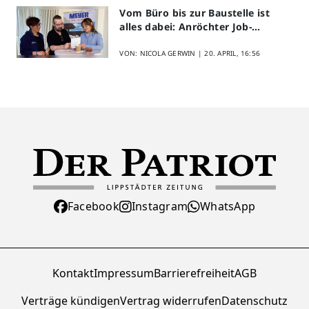
Vom Büro bis zur Baustelle ist
alles dabei: Anröchter Job-
Speed-Dating kommt gut an
VON: NICOLA GERWIN |
20. APRIL, 16:56
Facebook
Instagram
WhatsApp
Kontakt
Impressum
Barrierefreiheit
AGB
Verträge kündigen
Vertrag widerrufen
Datenschutz