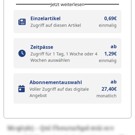
Jetzt weiterlesen
Einzelartikel
0,69€
Zugriff auf diesen Artikel
einmalig
ab
Zeitpässe
1,29€
Zugriff für 1 Tag, 1 Woche oder 4
Wochen auswählen
einmalig
ab
Abonnementauswahl
27,40€
Voller Zugriff auf das digitale
Angebot
monatlich
Mcqöylrj – Qnl Fheururhpd müi ecv