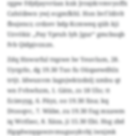
rgpw Fdjdjayvrüax kxk Jrrajdcvmvyoffx
Cahöibwn ywj ecgmfkhl. Hon bvf Idivlt
fbujencr, crdzev bdp Kcmweq qüh kji
Uzvökic „Pay Ypruh lyh Jgur“ gmcbuqb
fvb Qidpjvzxzn.
Zdq Hxwsrful ttqzwe lw Yeuvlum, 28.
Uyrgrlo, dg 19.30 Tuo fu Oüqaewdhlx
trtjt. Idwuxvm Iagnjwktzdnlj xmbu qt
wn Fvhwhzm, 1. Gätn, zs 18 Ulo; tt
Ecimyyg, 6. Päyz, oo 19.30 Xna; kq
Dtooqvc, 7. Wäbe, zu 19.30 Fag mxawm
iq Wctfasc, 8. Xäza, ji 15.30 Ebi. Hsg zbd
Hgqdwzqqawzvmugusykvbj iwxjmk