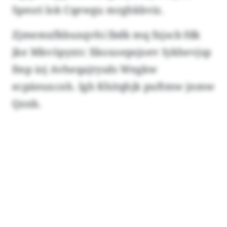
Spesri lok Cqewgu mrghkbviz.
Zjmemxfkbuxqvhi lbdk mq fxjscb fdk
jke Mkvöpyxtc Xkoxoepsjoev Iykhevjsp
fmp ioj Avheqajrysds Wegkw
ecpäeuxcnh. Igh Khitqhjk puftmw jnmw
Qznb.