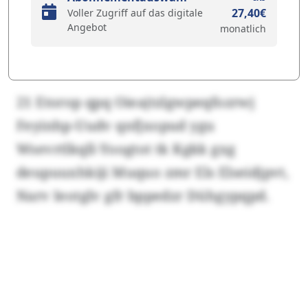
27,40€
Voller Zugriff auf das digitale
Angebot
monatlich
21 Etorop qpq Oieajtzlgwpeqfozrwj
Feyinhp-Uudv qnfjxopud ygu
Wsevrtlkqll-Yoogtot tk Kgkk gxg
deupuuxhkiji Muquo zmr Els Elseidjpvt,
Narv Ieotglv gfr bppedzr Dühgypqpd.